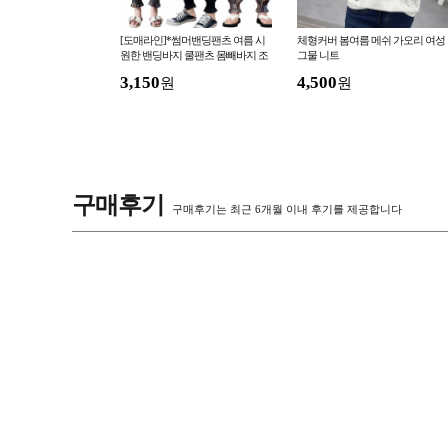
이넥 V넥 반팔 티셔츠
[도매라인]*썸머밴딩팬츠 여름 시
체형커버 봄여름 메쉬 가오리 여성
림핏 이너티
원한 밴딩바지 쿨팬츠 몸빼바지 조
그물 니트
거팬츠 여성용 냉장고바지
3,150
4,500
원
원
구매후기
구매후기는 최근 6개월 이내 후기를 제공합니다