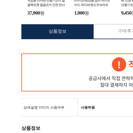
작업용 반사판 선풍기조끼 얼
[마이도매]정품 셉터 하이브
KC인증
음팩포켓 얼음조끼 안전 반사
리드 와이퍼/윈도우브러쉬
선풍기조
판 여름 작업 냉풍 조끼 공장
끼 선풍
37,900
1,900
9,450
원
원
야외작업 현장 작업
구매후기
상품정보
상세설명 이미지 사용여부
사용허용
상품정보