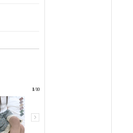
1
/
10