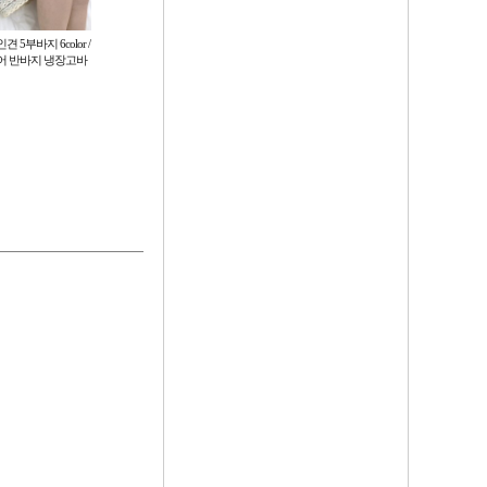
 5부바지 6color /
플라워 플리츠 냉감 팬츠 5부/8부 6c
[도매라인] 고급형eva우의 개별포
어 반바지 냉장고바
olor 홈웨어 밴딩바지
장 비옷 우비 장마 우의 레인코트 판
촉용 행사용 레져 콘서트 고급우비
2,600
1,200
원
원