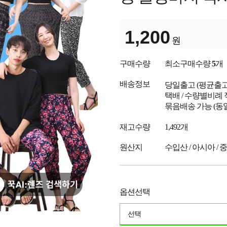
1,200
원
구매수량
최소구매수량
5
개
배송정보
당일출고
(평균출
택배 / 수량별비례 
묶음배송 가능 (동
재고수량
1,492개
원산지
수입산 / 아시아 / 
옵션선택
선택