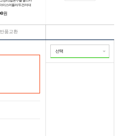
재고정리]일본수출 쿨스카
/아이스머플러/두건/아대
00
원
반품교환
선택