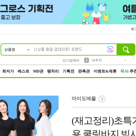
로
상품명
10
1
4
5
6
7
8
9
키링
미니
말랑이
선풍기
가방
양말
짱구
텀블러
23
2
1
1
7
3
2
파우치
인기검색어
3
모자
최저가
베스트
MD관
땡처리
기획전
판촉관
이벤트&제휴
꾹AI:
추
마이도매몰
(재고정리)초특가
용 쿨링바지 빅