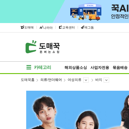
|
|
|
도매매
교육센터
에그돔
나까마
카테고리
해외상품소싱
사업자전용
묶음배송
도매꾹홈
의류/언더웨어
여성의류
바지