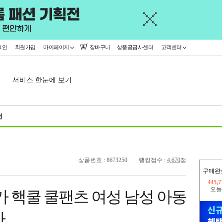
그인
회원가입
마이페이지
장바구니
상품공급사센터
고객센터
서비스 한눈에 보기
천
상품번호 : 8673250
랭킹점수 :
4,670
점
구매완
오늘
380,
 핵쿨 쿨팬츠 여성 남성 아동
445,
사