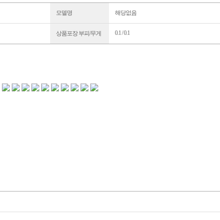
모델명
해당없음
0.1 / 0.1
상품포장 부피/무게