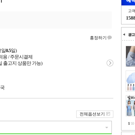
고
158
광고
흥정하기
고일
0.5
일)
적용 / 주문시결제
일 출고지 상품만 가능)
중국
전체옵션보기
1
/
10