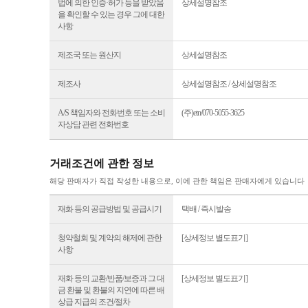
법에 의한 인증·허가 등을 받았음
상세설명참조
을 확인할 수 있는 경우 그에 대한
사항
제조국 또는 원산지
상세설명참조
제조사
상세설명참조 / 상세설명참조
A/S 책임자와 전화번호 또는 소비
(주)etn/070-5055-3625
자상담 관련 전화번호
거래조건에 관한 정보
해당 판매자가 직접 작성한 내용으로, 이에 관한 책임은 판매자에게 있습니다
재화 등의 공급방법 및 공급시기
택배 / 즉시발송
청약철회 및 계약의 해제에 관한
[상세정보 별도표기]
사항
재화 등의 교환/반품/보증과 그 대
[상세정보 별도표기]
금 환불 및 환불의 지연에 따른 배
상급 지급의 조건/절차