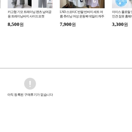
카고형 기모 트레이닝 팬츠 남여공
LND 스포티C 반팔 반바지 세트 여
아이스 플로랄 인견
용 트레이닝바지 사이드포켓
름 츄리닝 여성 운동복 데일리 캐주
인견 잠옷 홈웨
얼 트레이닝복 홈웨어
지 할머니바지
8,500
7,900
3,300
원
원
원
아직 등록된 구매후기가 없습니다