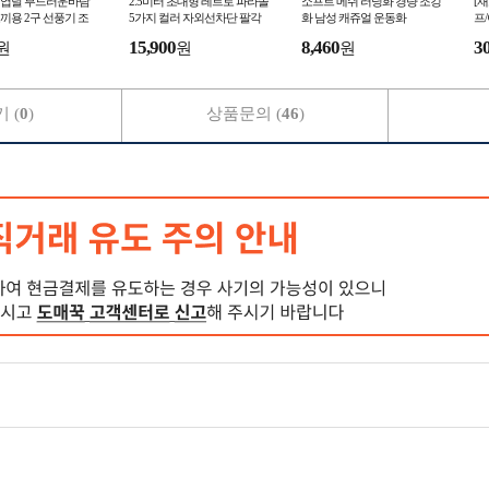
 9엽날 부드러운바람
2.5미터 초대형 레트로 파라솔
소프트 메쉬 러닝화 경량 조깅
[
끼용 2구 선풍기 조
5가지 컬러 자외선차단 팔각
화 남성 캐쥬얼 운동화
프
기 냉풍조끼 얼음조끼
비치 정원 테라스 펜션 편의점
15,900
8,460
3
원
원
원
커피숍 카페 파
 (
0
)
상품문의 (
46
)