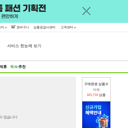
이지
장바구니
상품공급사센터
고객센터
서비스 한눈에 보기
제휴
꾹AI:
추천
구매완료 상품수
어제
445,716
상품
오늘(현재)
18,077
상품
수 없습니다