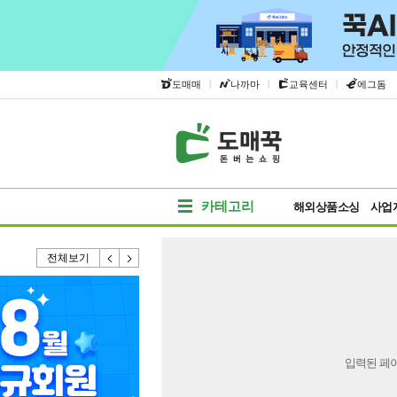
|
|
|
도매매
나까마
교육센터
에그돔
카테고리
해외상품소싱
사업
전체보기
입력된 페