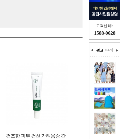
다양한 입점혜택
공급사입점상담
고객센터
1588-0628
광고
건조한 피부 건선 가려움증 간