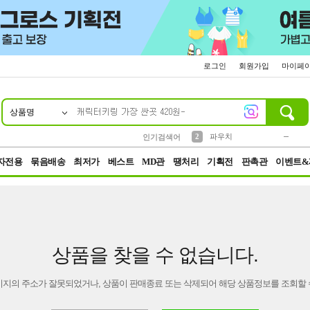
로그인
회원가입
마이페
상품명
10
1
4
5
6
7
8
9
키링
미니
말랑이
선풍기
가방
양말
짱구
텀블러
23
2
1
1
7
3
2
파우치
인기검색어
3
모자
자전용
묶음배송
최저가
베스트
MD관
땡처리
기획전
판촉관
이벤트&
상품을 찾을 수 없습니다.
이지의 주소가 잘못되었거나, 상품이 판매종료 또는 삭제되어 해당 상품정보를 조회할 