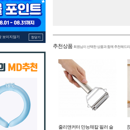
창 보이지않기
창닫기
추천상품
회원님이 선택한 상품과 함께 추천해드리
줄리앤커터 만능채칼 필러 슬