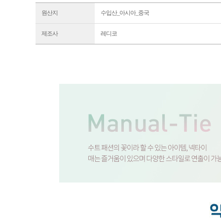
원산지
수입산_아시아_중국
제조사
레디코