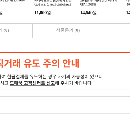
이 스카프 LM-0467
넥타이 모음전 남성 남자 멋진
브라운 페이즐리 정장 넥타이
네
GFA-1009899
-1
남자 스타일 코디 넥타이코디
타이 젠틀넥타이 신랑 면접 정
11,000
14,640
1
원
원
원
장 직장인코디
 (
0
)
상품문의 (
0
)