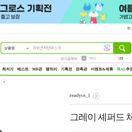
로
상품명
10
1
2
3
4
7
8
9
키링
파우치
모자
미니
가방
양말
짱구
텀블러
23
1
1
7
3
5
말랑이
인기검색어
6
선풍기
2
최저가
베스트
MD관
땡처리
기획전
판촉관
이벤트&제휴
꾹AI:
추
readyco_1
그레이 셰퍼드 체