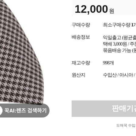
12,000
원
구매수량
최소구매수량
1
배송정보
익일출고
(평균
택배 3,000원 /
묶음배송 가능 (
재고수량
998개
원산지
수입산 / 아시아 /
판매기
도매꾹 수입