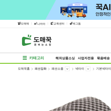
|
|
|
도매매
교육센터
에그돔
나까마
카테고리
해외상품소싱
사업자전용
묶음배송
도매꾹홈
패션잡화
패션소품
넥타이
기본넥타이