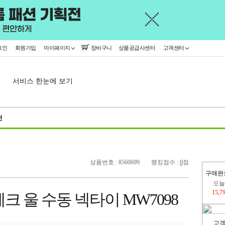
그인
회원가입
마이페이지
장바구니
상품공급사센터
고객센터
서비스 한눈에 보기
천
상품번호 : 8560699
랭킹점수 :
0
점
오늘
구매완
15,7
445,
크 울 수동 넥타이 MW7098
고