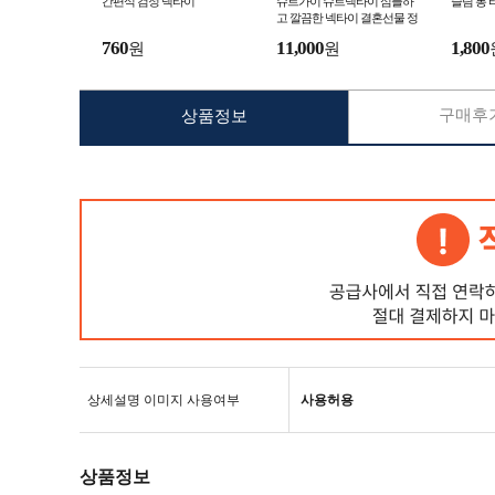
간편식 검정 넥타이
슈트가이 슈트넥타이 심플하
슬림 롱 타
고 깔끔한 넥타이 결혼선물 정
장 면접넥타이 클래식한 타이
760
11,000
1,800
원
원
구매후기
상품정보
상세설명 이미지 사용여부
사용허용
상품정보