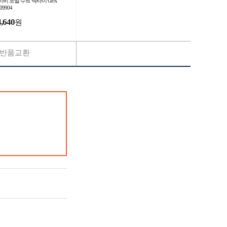
이비 포멀 수트 넥타이 GFA
009904
4,640
원
반품교환