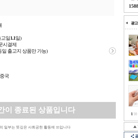
158
광고
개
출고일
1.1
일)
 주문시결제
동일 출고지 상품만 가능)
 중국
간이 종료된 상품입니다
1
/
10
의 일부는 뜻깊은 사회공헌 활동에 쓰입니다