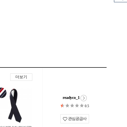
더보기
readyco_1
0.5
관심공급사