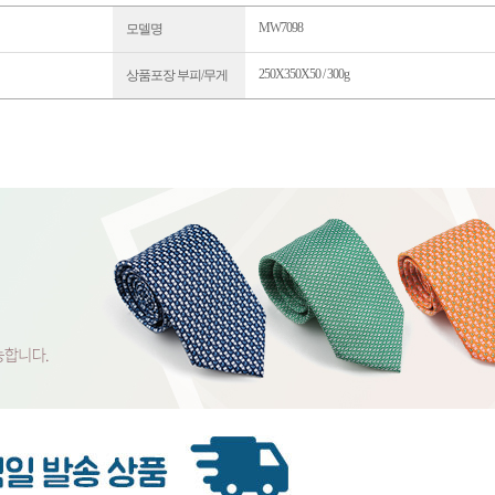
MW7098
모델명
250X350X50 / 300g
상품포장 부피/무게