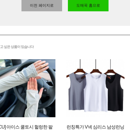
이전 페이지로
도매꾹 홈으로
고 싶은 상품이 있습니다
[CU] 아이스 쿨토시 헐렁한 팔
런칭특가 V넥 심리스 남성런닝