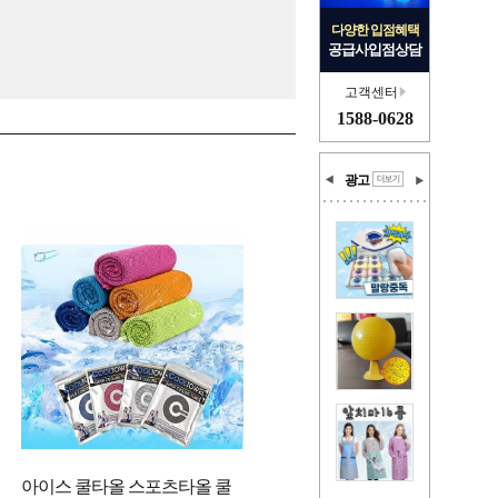
다양한 입점혜택
공급사입점상담
고객센터
1588-0628
광고
아이스 쿨타올 스포츠타올 쿨