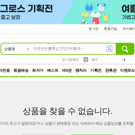
로그인
회원가입
마이페
상품명
10
1
4
5
6
7
8
9
벨트
파우치
등산
실리콘
양말
여성패션
장갑
led
4
3
1
2
4
1
2
생수
인기검색어
1
3
케이스
1
자전용
묶음배송
최저가
베스트
MD관
땡처리
기획전
판촉관
이벤트&
상품을 찾을 수 없습니다.
이지의 주소가 잘못되었거나, 상품이 판매종료 또는 삭제되어 해당 상품정보를 조회할 