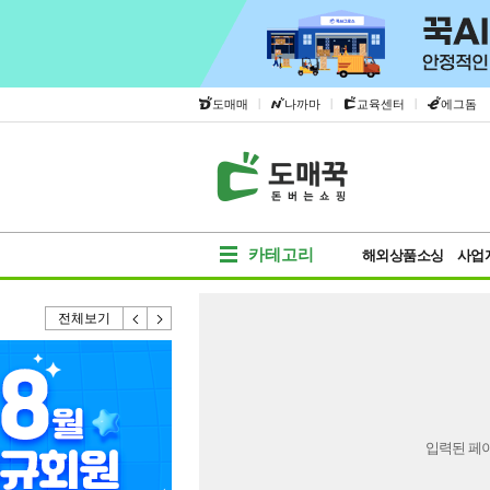
|
|
|
도매매
나까마
교육센터
에그돔
카테고리
해외상품소싱
사업
전체보기
입력된 페