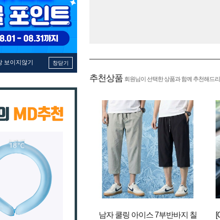
창 보이지않기
창닫기
추천상품
회원님이 선택한 상품과 함께 추천해드리
남자 쿨링 아이스 7부반바지 칠