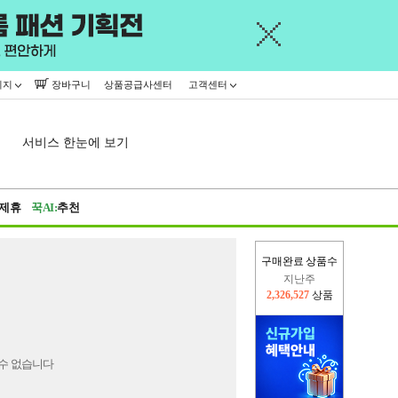
이지
장바구니
상품공급사센터
고객센터
서비스 한눈에 보기
제휴
꾹AI:
추천
구매완료 상품수
지난주
2,326,527
상품
이번주
2,393,113
상품
수 없습니다