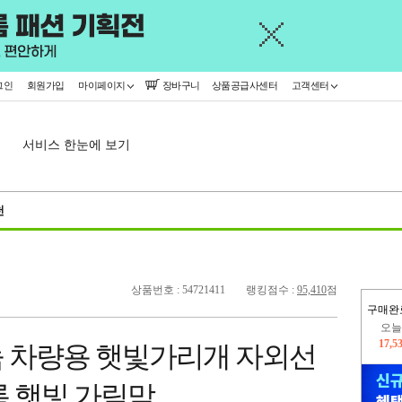
그인
회원가입
마이페이지
장바구니
상품공급사센터
고객센터
서비스 한눈에 보기
천
상품번호 : 54721411
랭킹점수 :
95,410
점
구매완
오늘
17,5
 차량용 햇빛가리개 자외선
445,
록 햇빛 가림막