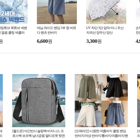
쿨링튜브 목튜브 넥밴
데님 와이드 밴딩 5부 청 버뮤
UV 차단 3단 암막 미니 우산
손
 얼음 쿨링 넥쿨러
다 팬츠 반바지
자외선 양우산 양산
전
 캠핑 쿨 스카프
6,600
3,300
4,
원
원
원
테
[월드온] 야간반사 슬링백 비지니스 크
[도매라인] 시원한 여름바지 쿨링 밴딩
[
띠
로스백 보조백 남녀공용 멀티포켓 뒷면
반바지/여성 반바지/통바지/여름바지/밴
리