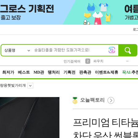
로
상품명
10
1
4
5
6
7
8
9
키링
미니
말랑이
선풍기
가방
양말
짱구
텀블러
23
2
1
1
7
3
2
파우치
인기검색어
3
모자
최저가
베스트
MD관
땡처리
기획전
판촉관
이벤트&제휴
꾹AI:
추
량용햇빛가리개
오늘팩토리
프리미엄 티타늄
차단 우산 썬블