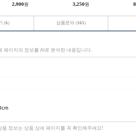
지퍼 초경량 심플한 가방
딩팬츠/트레이닝복
화
2,900
3,250
8
원
원
 (
6
)
상품문의 (
165
)
세 페이지의 정보를 AI로 분석한 내용입니다.
8cm
 상품 정보는 상품 상세 페이지를 꼭 확인해주세요!