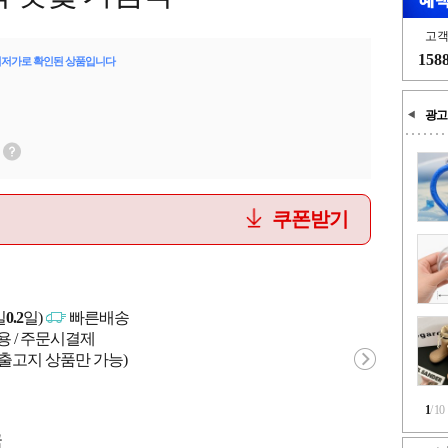
고
158
최저가로 확인된 상품입니다
광고
쿠폰받기
일
0.2
일)
빠른배송
용 / 주문시결제
 출고지 상품만 가능)
1
/
10
국