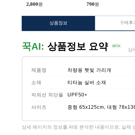
2,800
790
원
원
구매후기
상품정보
꾹AI:
상품정보 요약
상
제품명
차량용 햇빛 가리개
소재
티타늄 실버 소재
자외선 차단율
UPF50+
사이즈
중형 65x125cm, 대형 78x13
상세 페이지의 정보를 AI로 분석한 내용이므로, 실제