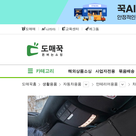
|
|
|
도매매
교육센터
에그돔
나까마
카테고리
해외상품소싱
사업자전용
묶음배송
도매꾹홈
생활용품
자동차용품
인테리어용품
차
베스트