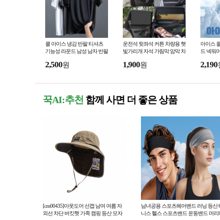
쿨 아이스 냉감 반팔 티셔츠
운전석 뒷좌석 커튼 차량용 햇
아이스 
기능성 라운드 남성 남자 반팔
빛가리개 자석 가림막 암막 차
드 넥워머
티
박
등산 낚시
2,500
1,900
2,190
원
원
꾹AI:추천
함께 사면 더 좋은 상품
[cm00435]아웃도어 선캡 남여 여름 자
남녀공용 스포츠헤어밴드 러닝 등산 
외선 차단 버킷햇 가족 캠핑 등산 모자
니스 헬스 스포츠밴드 운동밴드 머리