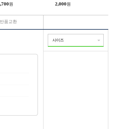
 실내슬리퍼
방수 물빠짐 샤워가방
,700
2,000
원
원
반품교환
사이즈