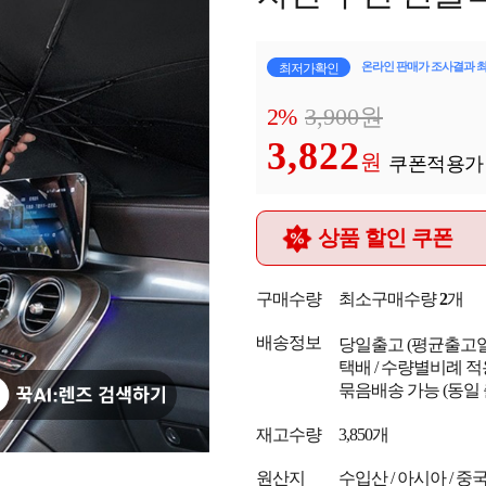
온라인 판매가 조사결과 
최저가확인
2%
3,900
원
3,822
원
쿠폰적용가
상품 할인 쿠폰
구매수량
최소구매수량
2
개
배송정보
당일출고
(평균출고
택배 / 수량별비례 적
묶음배송 가능 (동일
재고수량
3,850개
원산지
수입산 / 아시아 / 중