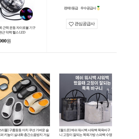
판매1등급
우수공급사
관심공급사
목 근력 운동 자이로볼 기구
완근 악력 헬스 LED
900
원
쓰리몰] 구름둥둥 아치 쿠션 가벼운 슬
[월드온] 메쉬 워시백 샤워백 목욕바구
퍼 키높이 실내화 층간소음방지 거실
니 고정이 잘되는 목욕가방 스파백 수영