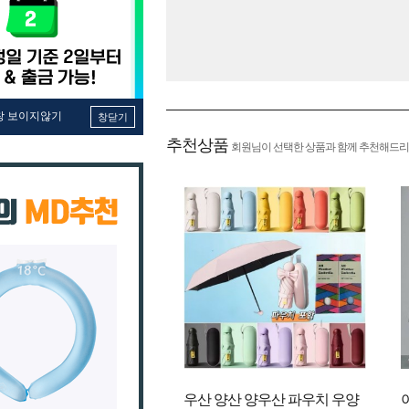
창 보이지않기
창닫기
추천상품
회원님이 선택한 상품과 함께 추천해드리
우산 양산 양우산 파우치 우양