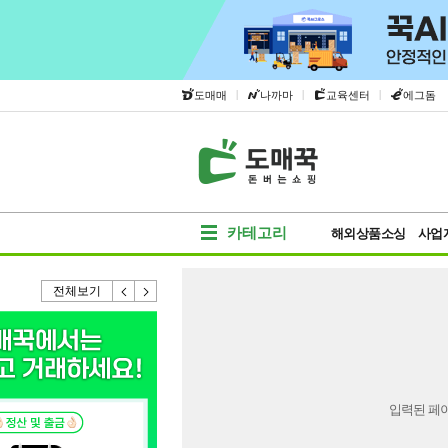
|
|
|
도매매
나까마
교육센터
에그돔
카테고리
해외상품소싱
사업
전체보기
입력된 페