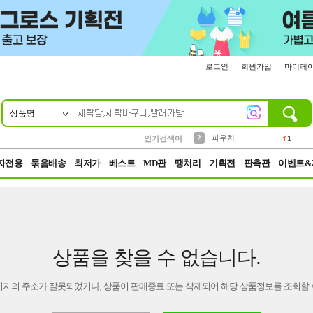
로그인
회원가입
마이페
상품명
10
1
4
5
6
7
8
9
키링
선풍기
말랑이
키캡
텀블러
가방
양말
양산
1
1
5
2
2
2
파우치
인기검색어
1
3
모자
2
자전용
묶음배송
최저가
베스트
MD관
땡처리
기획전
판촉관
이벤트&
상품을 찾을 수 없습니다.
이지의 주소가 잘못되었거나, 상품이 판매종료 또는 삭제되어 해당 상품정보를 조회할 