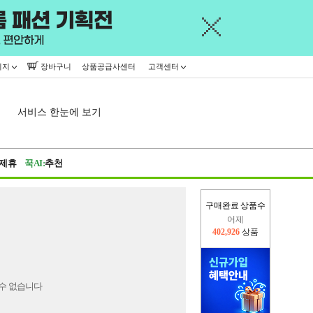
이지
장바구니
상품공급사센터
고객센터
서비스 한눈에 보기
제휴
꾹AI:
추천
구매완료 상품수
어제
402,926
상품
오늘(현재)
172,817
상품
수 없습니다