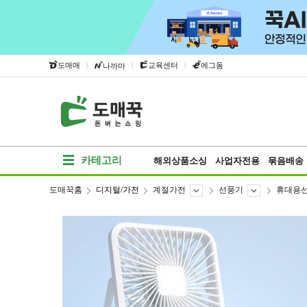
|
|
|
도매매
교육센터
에그돔
나까마
카테고리
해외상품소싱
사업자전용
묶음배송
도매꾹홈
디지털/가전
계절가전
선풍기
휴대용
베스트