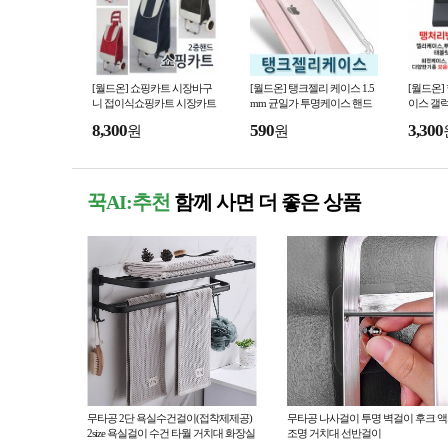
[월드온] 쇼핑카트 시장바구
[월드온] 탱크젤리 케이스 1.5
[월드온]
니 접이식쇼핑카트 시장카트
mm 균일가 투명케이스 핸드
이스 갤럭
2중손잡이 장바구니 컬러풀
폰케이스 S26 아이폰18 아이
S11 아
8,300
590
3,300
원
원
스트라이프 땡땡이 라
폰17 S25E S25 A17
유리필름
꾹AI:추천
함께 사면 더 좋은 상품
무타공 2단 욕실수건걸이(접착제제공)
무타공 나사걸이 투명 벽걸이 후크 
2size 욕실걸이 수건 타월 거치대 화장실
조명 거치대 선반걸이