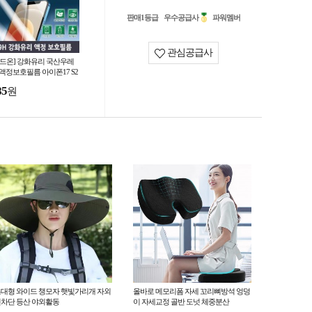
판매1등급
우수공급사
파워멤버
관심공급사
월드온] 강화유리 국산우레
 액정보호필름 아이폰17 S2
 S25 필름 방탄필름 보호필름
85
원
럭시 아이폰
대형 와이드 챙모자 햇빛가리개 자외
올바로 메모리폼 자세 꼬리뼈방석 엉덩
차단 등산 야외활동
이 자세교정 골반 도넛 체중분산