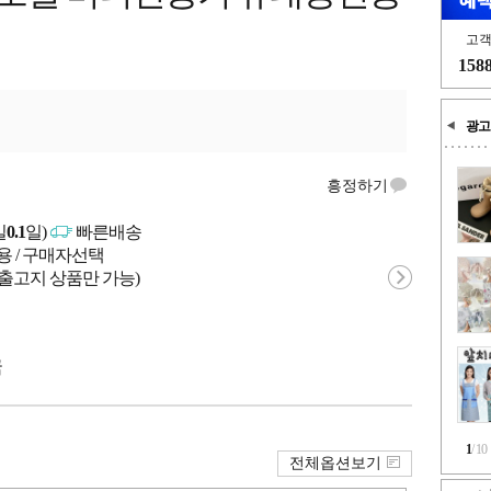
고
158
광고
흥정하기
일
0.1
일)
빠른배송
용 / 구매자선택
 출고지 상품만 가능)
국
1
/
10
전체옵션보기