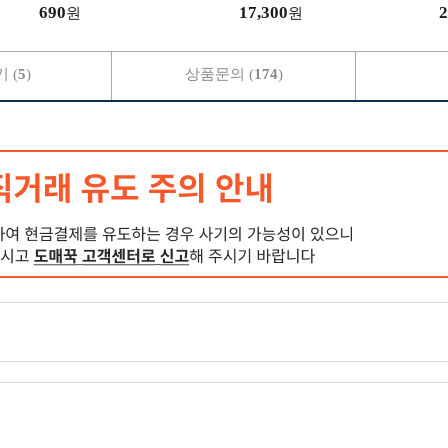
690
17,300
2
원
원
 (
5
)
상품문의 (
174
)