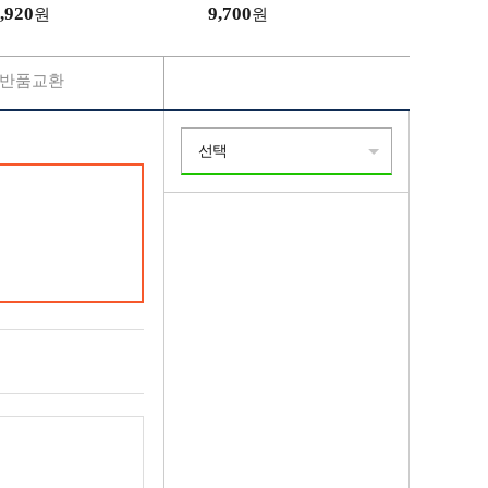
,920
9,700
원
원
반품교환
선택