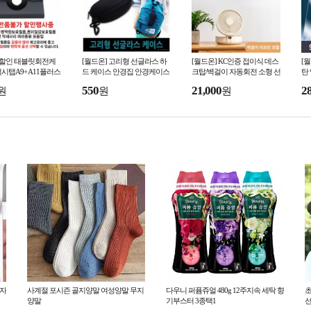
 할인 태블릿회전케
[월드온] 고리형 선글라스 하
[월드온] KC인증 접이식 데스
[
시탭A9+ A11플러스
드 케이스 안경집 안경케이스
크탑/벽걸이 자동회전 소형 선
탄
이패드 프로 에어 강화
지퍼형 안경파우치 걸이 휴대
풍기 탁상용LED선풍기 사무
6
550
21,000
2
원
원
원
 젤리 모음집
용 안경백 안경통보
실 3단 풍량조절 원격
갤
액자
사계절 포시즌 골지양말 여성양말 무지
다우니 퍼퓸쥬얼 480g 12주지속 세탁 향
초
양말
기부스터 3종택1
선