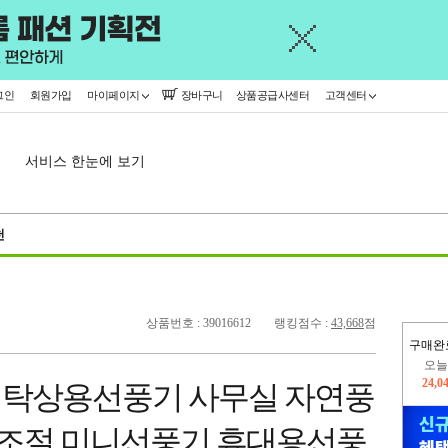
그인
회원가입
마이페이지
장바구니
상품공급사센터
고객센터
서비스 한눈에 보기
천
상품번호 : 39016612
랭킹점수 :
43,668
점
오늘
구매완
24,0
445,
증 탁상용선풍기 사무실 자연풍
량조절 미니선풍기 휴대용선풍