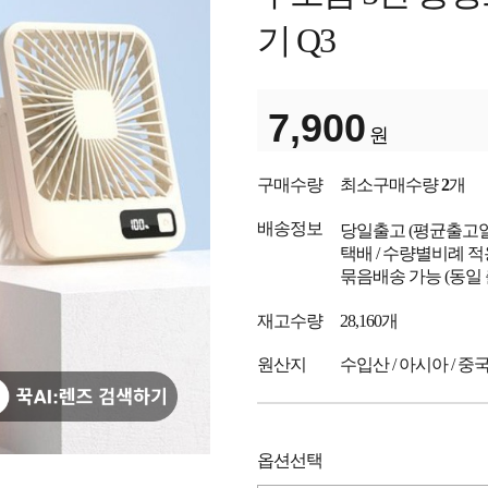
기 Q3
7,900
원
구매수량
최소구매수량
2
개
배송정보
당일출고
(평균출고
택배 / 수량별비례 적
묶음배송 가능 (동일
재고수량
28,160개
원산지
수입산 / 아시아 / 중
옵션선택