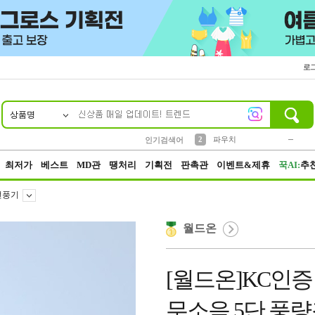
로
상품명
10
1
4
5
6
7
8
9
키링
미니
말랑이
선풍기
가방
양말
짱구
텀블러
23
2
1
1
7
3
2
파우치
인기검색어
3
모자
최저가
베스트
MD관
땡처리
기획전
판촉관
이벤트&제휴
꾹AI:
추
선풍기
월드온
[월드온]KC인
무소음 5단 풍