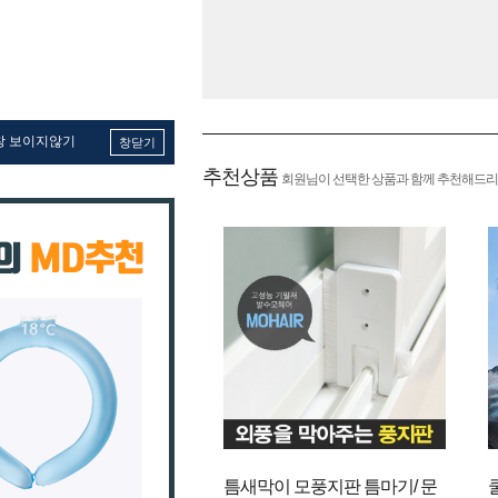
창 보이지않기
창닫기
추천상품
회원님이 선택한 상품과 함께 추천해드리
틈새막이 모풍지판 틈마기/ 문