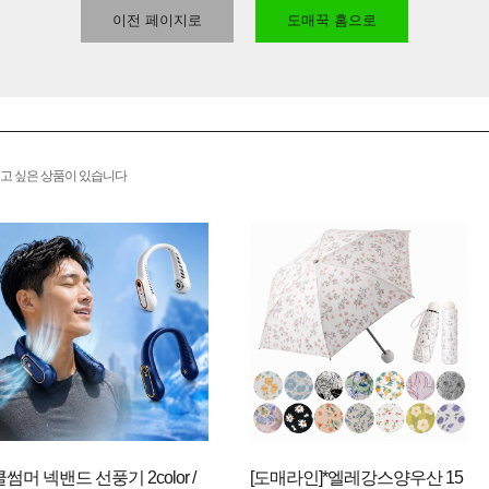
이전 페이지로
도매꾹 홈으로
고 싶은 상품이 있습니다
쿨썸머 넥밴드 선풍기 2color /
[도매라인]*엘레강스양우산 15