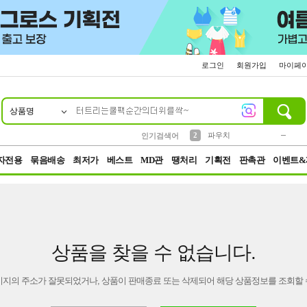
로그인
회원가입
마이페
상품명
10
1
4
5
6
7
8
9
키링
미니
말랑이
선풍기
가방
양말
짱구
텀블러
23
2
1
1
7
3
2
파우치
인기검색어
3
모자
자전용
묶음배송
최저가
베스트
MD관
땡처리
기획전
판촉관
이벤트&
상품을 찾을 수 없습니다.
이지의 주소가 잘못되었거나, 상품이 판매종료 또는 삭제되어 해당 상품정보를 조회할 