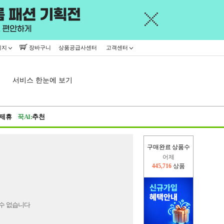
이지
장바구니
상품공급사센터
고객센터
서비스 한눈에 보기
제휴
꾹AI:
추천
구매완료 상품수
어제
445,716
상품
오늘(현재)
165,521
상품
수 없습니다