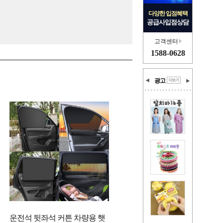
다양한 입점혜택
공급사입점상담
고객센터
1588-0628
광고
운전석 뒷좌석 커튼 차량용 햇