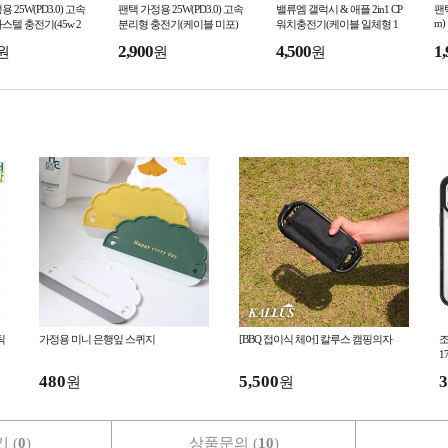
 25W(PD3.0) 고속
팬택 가정용 25W(PD3.0) 고속
밸류엠 갤럭시 & 애플 2in1 CP
팬택
m)
스텔 충전기(45w 2
분리형 충전기(케이블 미포)
워치충전기(케이블 일체형 1
M)
 케이블 포함) 핑크 / 블
2,900
4,500
1,
원
원
원
/ 퍼플
틱
가정용 미니 은행잎 스퀴지
[BBQ 접이식 체어] 칼루스 캠핑의자
조
1
하
480
5,500
3
원
원
 (
0
)
상품문의 (
10
)