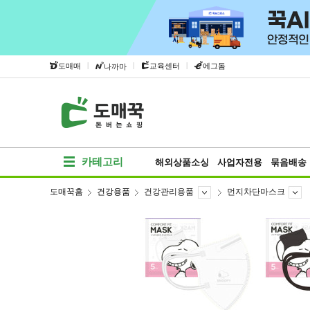
|
|
|
도매매
교육센터
에그돔
나까마
카테고리
해외상품소싱
사업자전용
묶음배송
도매꾹홈
건강용품
건강관리용품
먼지차단마스크