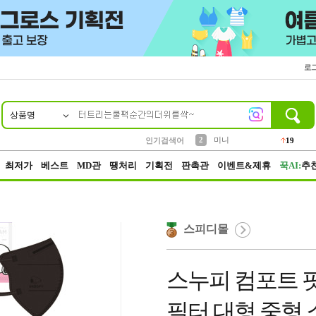
로
상품명
10
1
2
5
6
7
8
9
가방
미니
텀블러
짱구
말랑이
장갑
선풍기
생수
14
19
30
10
6
1
4
8
3
키링
인기검색어
19
4
양말
3
최저가
베스트
MD관
땡처리
기획전
판촉관
이벤트&제휴
꾹AI:
추
스피디몰
스누피 컴포트 핏
필터 대형 중형 