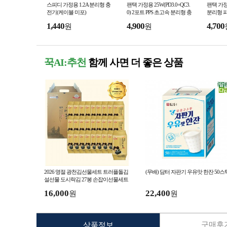
스피디 가정용 1.2A 분리형 충
팬택 가정용 25W(PD3.0+QC3.
팬택 가정용
전기(케이블 미포)
0) 2포트 PPS 초고속 분리형 충
분리형 파
전기(45w 2M CtoC 케이블 포
M CtoC
1,440
4,900
4,700
원
원
함)
루 / 민트 
꾹AI:추천
함께 사면 더 좋은 상품
2026 명절 광천김선물세트 트러플돌김
(무배) 담터 자판기 우유맛 한잔 50스
설선물 도시락김 27봉 손잡이선물세트
선물용김추천 식탁김 조미김
16,000
22,400
원
원
구매후기
상품정보