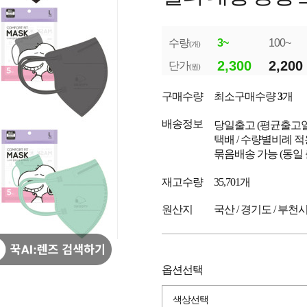
수량
3~
100~
(개)
2,300
2,200
단가
(원)
구매수량
최소구매수량
3
개
배송정보
당일출고
(평균출고
택배 / 수량별비례 적
묶음배송 가능 (동일
재고수량
35,701개
원산지
국산 / 경기도 / 부천
옵션선택
색상선택