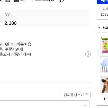
고
158
300~
2,100
광고
일
0.3
일)
빠른배송
용 / 주문시결제
 출고지 상품만 가능)
시
전체옵션보기
1
/
8