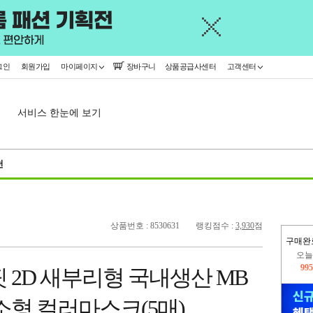
그인
회원가입
마이페이지
장바구니
상품공급사센터
고객센터
서비스 한눈에 보기
천
상품번호 : 8530631
랭킹점수 :
3,930
점
구매완
지
2,421
 2D 새부리형 국내생산 MB
오늘
99
소형 컬러마스크(5매)