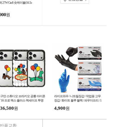
 27W Cto8 숏케이블(16.5c
900
원
구만 스튜디오 브라키오 공룡 아이폰
라이프와우 / 니트릴장갑 / 작업용 고무
7 16 프로 맥스 플러스 맥세이프 투명
장갑 / 화이트 블루 블랙 / 파우더프리 / 1
드 케이스 BD-488
00매
36,500
4,900
원
원
반품교환