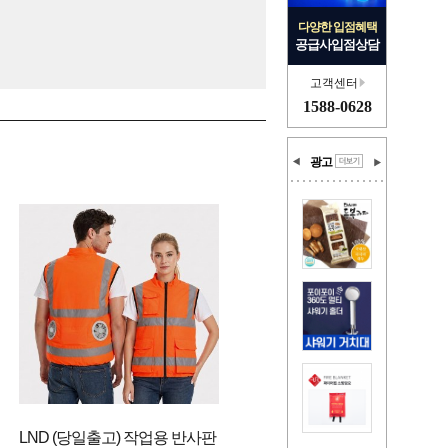
다양한 입점혜택
공급사입점상담
고객센터
1588-0628
광고
LND (당일출고) 작업용 반사판