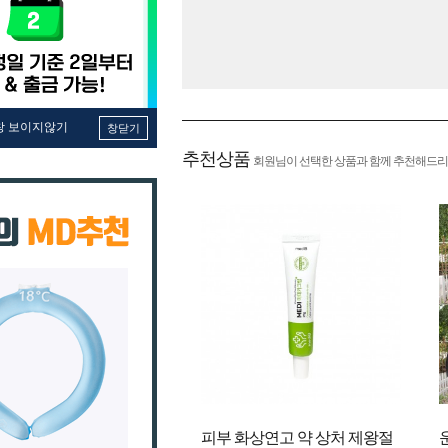
창 보이지않기
창닫기
추천상품
회원님이 선택한 상품과 함께 추천해드리
피부 화상연고 약 상처 제왕절