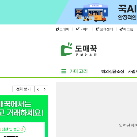
|
|
|
도매매
나까마
교육센터
에그돔
카테고리
해외상품소싱
사업
전체보기
입력된 페