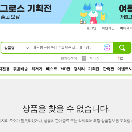
로그인
회원가입
마이페
상품명
10
1
4
5
6
7
8
9
파우치
등산
벨트
실리콘
양말
모자
양산
여성패션
152
395
555
12
1
1
5
3
2
케이스
인기검색어
12
3
생수
454
자전용
묶음배송
최저가
베스트
MD관
땡처리
기획전
판촉관
이벤트&
상품을 찾을 수 없습니다.
이지의 주소가 잘못되었거나, 상품이 판매종료 또는 삭제되어 해당 상품정보를 조회할 