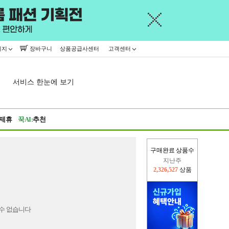
이지
장바구니
상품공급사센터
고객센터
서비스 한눈에 보기
제휴
꾹AI:
추천
구매완료 상품수
지난주
2,326,527
상품
이번주
2,309,404
상품
수 없습니다