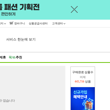
이지
장바구니
상품공급사센터
고객센터
서비스 한눈에 보기
제휴
꾹AI:
추천
구매완료 상품수
어제
445,716
상품
오늘(현재)
364,523
상품
수 없습니다