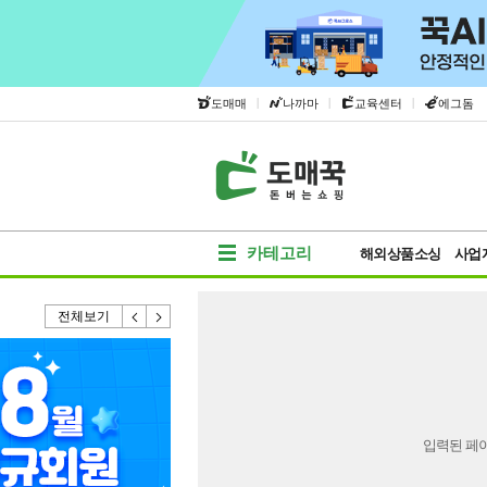
|
|
|
도매매
나까마
교육센터
에그돔
카테고리
해외상품소싱
사업
전체보기
입력된 페