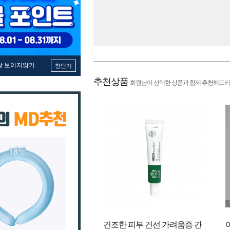
창 보이지않기
창닫기
추천상품
회원님이 선택한 상품과 함께 추천해드리
건조한 피부 건선 가려움증 간