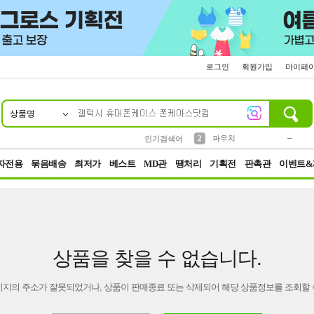
로그인
회원가입
마이페
상품명
10
1
4
5
6
7
8
9
키링
미니
말랑이
선풍기
가방
양말
짱구
텀블러
23
2
1
1
7
3
2
파우치
인기검색어
3
모자
자전용
묶음배송
최저가
베스트
MD관
땡처리
기획전
판촉관
이벤트&
상품을 찾을 수 없습니다.
이지의 주소가 잘못되었거나, 상품이 판매종료 또는 삭제되어 해당 상품정보를 조회할 