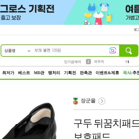
로
상품명
10
1
4
5
6
7
8
9
키링
선풍기
말랑이
키캡
텀블러
가방
양말
양산
1
1
5
2
2
2
파우치
인기검색어
1
3
모자
2
최저가
베스트
MD관
땡처리
기획전
판촉관
이벤트&제휴
꾹AI:
추
장군몰
구두 뒤꿈치패
보호패드