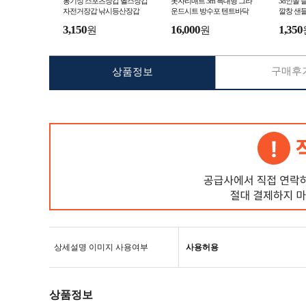
통기성 스포츠장갑 헬스장갑
돗자리매트 3m 특대형 그라
3d인솔
자전거장갑 낚시등산장갑
운드시트 방수포 텐트바닥
깔창 샌
3,150
16,000
1,350
원
원
구매후기
상품정보
상세설명 이미지 사용여부
사용허용
상품정보