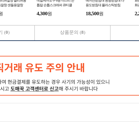
 슬리퍼깔창 슬리퍼용
네일케어도구 6종 야스리 손
에어컨받침대 원형받침대 다
화
들깔창 샌들용깔창
톱칼 손톱스크래퍼 큐티클
용도받침대 플라스틱받침
화
4,300
18,500
2,
원
원
원
 (
0
)
상품문의 (
8
)