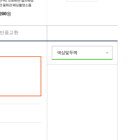
관 택1 조화화관 셀프웨딩
관 꽃화관 웨딩촬영소품
200
원
반품교환
색상및두께