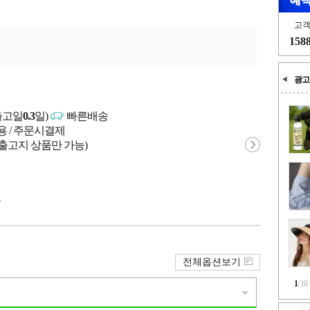
고
158
광고
출고일
0.3
일)
빠른배송
용 / 주문시결제
 출고지 상품만 가능)
국
전체옵션보기
1
/
10