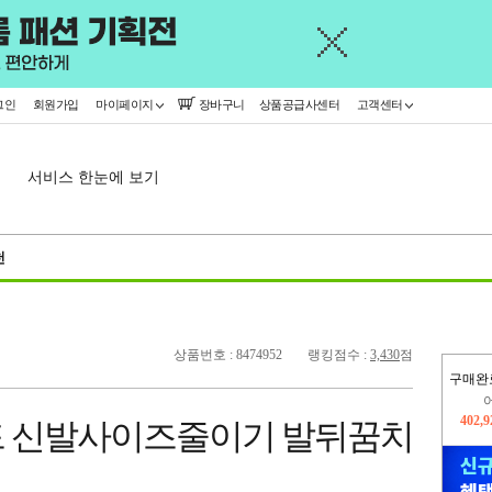
그인
회원가입
마이페이지
장바구니
상품공급사센터
고객센터
서비스 한눈에 보기
천
상품번호 : 8474952
랭킹점수 :
3,430
점
구매완
오늘
433,
드 신발사이즈줄이기 발뒤꿈치
402,