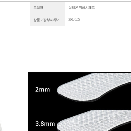
모델명
실리콘 뒤꿈치패드
300 / 0.05
상품포장 부피/무게