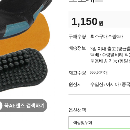
1,150
원
구매수량
최소구매수량
5
개
배송정보
3일 이내 출고
(평균
택배 / 수량별비례 적
묶음배송 가능 (동일
재고수량
888,879개
원산지
수입산 / 아시아 / 중
옵션선택
색상및두께