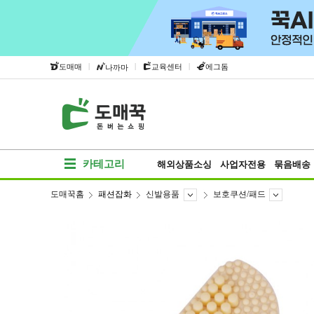
|
|
|
도매매
교육센터
에그돔
나까마
카테고리
해외상품소싱
사업자전용
묶음배송
도매꾹홈
패션잡화
신발용품
보호쿠션/패드