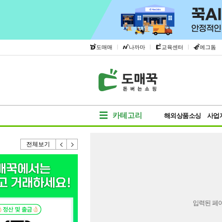
|
|
|
도매매
나까마
교육센터
에그돔
카테고리
해외상품소싱
사업
전체보기
입력된 페