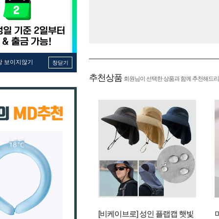
창 보이지않기
창닫기
추천상품
회원님이 선택한 상품과 함께 추천해드리
[비케이브로] 성인 플랩캡 햇빛