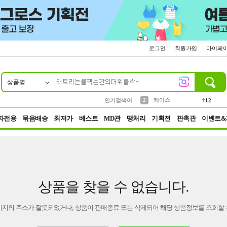
로그인
회원가입
마이페
상품명
10
1
4
5
6
7
8
9
파우치
등산
벨트
실리콘
양말
모자
양산
여성패션
152
395
555
12
1
1
5
3
2
케이스
인기검색어
12
3
생수
454
자전용
묶음배송
최저가
베스트
MD관
땡처리
기획전
판촉관
이벤트&
상품을 찾을 수 없습니다.
이지의 주소가 잘못되었거나, 상품이 판매종료 또는 삭제되어 해당 상품정보를 조회할 