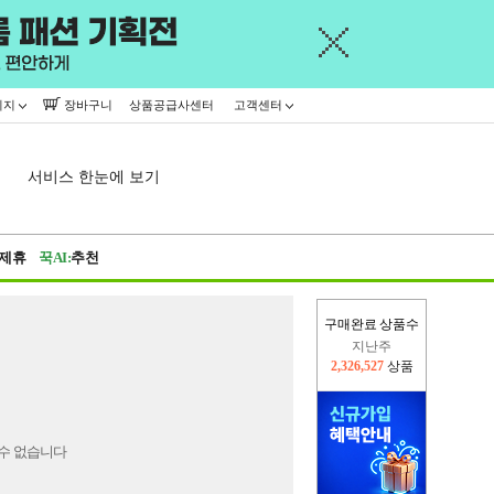
이지
장바구니
상품공급사센터
고객센터
서비스 한눈에 보기
제휴
꾹AI:
추천
구매완료 상품수
지난주
2,326,527
상품
이번주
2,277,985
상품
수 없습니다