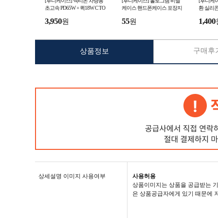
[후니케이스] 엑티몬 차량용
[후니케이스] 홀로그램 비닐
[후니케이
초고속 PD65W + 퀵18W C TO
케이스 핸드폰케이스 포장지
환 실리콘
C 케이블
(100개 단위로 주문 가능)
러별 다
3,950
55
1,400
원
원
구매후기
상품정보
상세설명 이미지 사용여부
사용허용
상품이미지는 상품을 공급받는 기
은 상품공급자에게 있기 때문에 