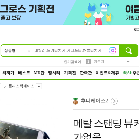
로
상품명
10
1
4
5
6
7
8
9
키링
미니
말랑이
선풍기
가방
양말
짱구
텀블러
23
2
1
1
7
3
2
파우치
인기검색어
3
모자
최저가
베스트
MD관
땡처리
기획전
판촉관
이벤트&제휴
꾹AI:
추
플라스틱케이스
후니케이스2
메탈 스탠딩 뷰
가없음