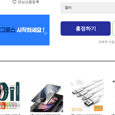
관심상품등록
컬러
흥정하기
도매꾹 수입