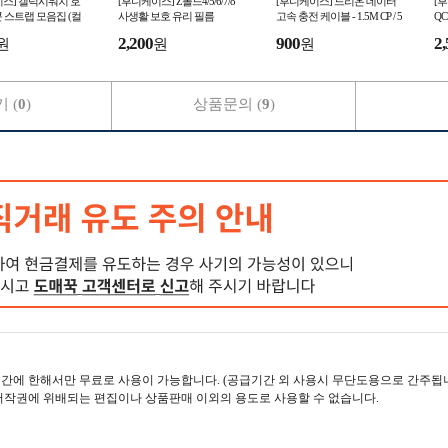
스] 갤럭시워치 호
[후니케이스] Z폴드4/5/6/7/8
[후니케이스] 드리온 데이터
[
 스트랩 모음집 (컬
사생활 보호 유리 필름
고속 충전 케이블 - 1.5M CP / 5
QC
P / 8P
YP
공성 버클스트랩)
2,200
900
2,
원
원
원
 (
0
)
상품문의 (
9
)
간에 한해서만 무료로 사용이 가능합니다. (공급기간 외 사용시 무단도용으로 간주됩니
저작권에 위배되는 편집이나 상품판매 이외의 용도로 사용할 수 없습니다.