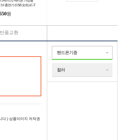
후니케이스] 엑티몬 가정용
 3.0 충전기 (USB 포트) (C-T
E) MON-QC-301-T2
550
원
반품교환
핸드폰기종
컬러
다.) 상품이미지 저작권