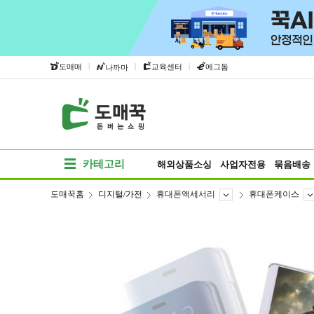
|
|
|
도매매
교육센터
에그돔
나까마
카테고리
해외상품소싱
사업자전용
묶음배송
도매꾹홈
디지털/가전
휴대폰액세서리
휴대폰케이스