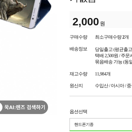
2,000
원
구매수량
최소구매수량
2
개
배송정보
당일출고
(평균출
택배 2,500원 / 주
묶음배송 가능 (동일
재고수량
11,984개
원산지
수입산 / 아시아 / 
옵션선택
핸드폰기종