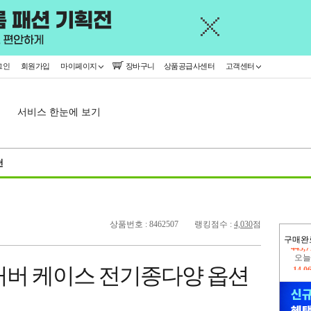
그인
회원가입
마이페이지
장바구니
상품공급사센터
고객센터
서비스 한눈에 보기
천
상품번호 : 8462507
랭킹점수 :
4,030
점
구매완
오늘
14,0
커버 케이스 전기종다양 옵션
445,