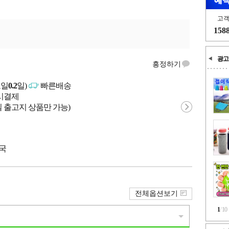
고
158
광고
흥정하기
고일
0.2
일)
빠른배송
문시결제
 출고지 상품만 가능)
중국
전체옵션보기
1
/
10