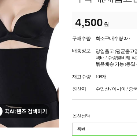
4,500
원
구매수량
최소구매수량
2
개
배송정보
당일출고
(평균출고
택배 / 수량별비례 적
묶음배송 가능 (동일
재고수량
108개
원산지
수입산 / 아시아 / 중
옵션선택
품번