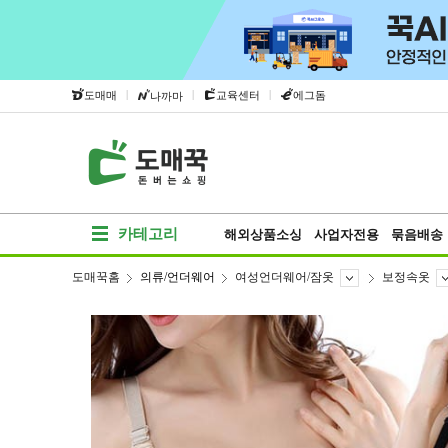
|
|
|
도매매
교육센터
에그돔
나까마
카테고리
해외상품소싱
사업자전용
묶음배송
도매꾹홈
의류/언더웨어
여성언더웨어/잠옷
보정속옷