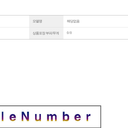
모델명
해당없음
0 / 0
상품포장 부피/무게