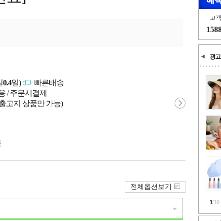
고
158
광고
일
0.4
일)
빠른배송
용 / 주문시결제
 출고지 상품만 가능)
국
전체옵션보기
1
/
10