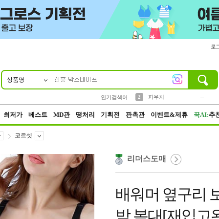
로
상품명
10
1
4
5
6
7
8
9
키링
미니
말랑이
선풍기
가방
양말
짱구
텀블러
23
2
1
1
7
3
2
파우치
인기검색어
3
모자
최저가
베스트
MD관
땡처리
기획전
판촉관
이벤트&제휴
꾹AI:
추
코르셋
리더스도매
배워머 옆구리 
박 복대[재입고