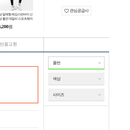
관심공급사
성 일체형 레깅스반바지 신
성 좋은 데일리 스포츠웨어
인원 짐웨어 간편 일상복
3,200
원
반품교환
품번
색상
사이즈