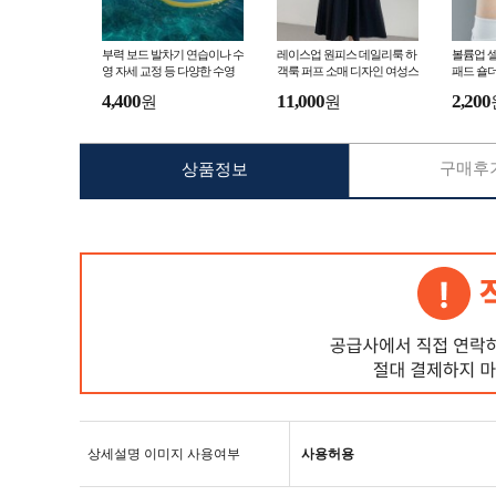
부력 보드 발차기 연습이나 수
레이스업 원피스 데일리룩 하
볼륨업 셀
영 자세 교정 등 다양한 수영
객룩 퍼프 소매 디자인 여성스
패드 숄더
연습에 활용할 수 있는 보조
러운 여리여리한 드레스
좁 체형 
4,400
11,000
2,200
원
원
장비
촬영용 
구매후기
상품정보
상세설명 이미지 사용여부
사용허용