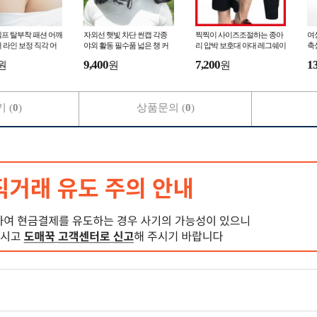
프 탈부착 패션 어깨
자외선 햇빛 차단 썬캡 각종
찍찍이 사이즈조절하는 종아
여
 라인 보정 직각 어
야외 활동 필수품 넓은 챙 커
리 압박 보호대 아대 레그쉐이
축
커버 슬림핏 연예인핏
버 모자 사계절 사용 사이즈
퍼 남여공용 스포츠용 부상방
투
9,400
7,200
1
원
원
원
소품
조절 가능
지 운동 동호인 아대
 (
0
)
상품문의 (
0
)