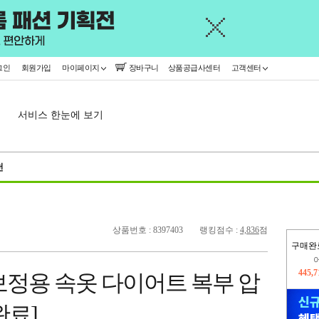
그인
회원가입
마이페이지
장바구니
상품공급사센터
고객센터
서비스 한눈에 보기
천
상품번호 : 8397403
랭킹점수 :
4,836
점
구매완
오늘
12,7
보정용 속옷 다이어트 복부 압
445,
완료]