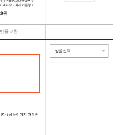
터치 커플링/호스연결구 수
 커넥터 수도꼭지 카플링 커
터 십자 일자가로꼭지 세탁
20
원
 커플러 주방호스
반품교환
상품선택
다.) 상품이미지 저작권