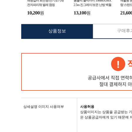
해충킬러 회전형/전기모기채
폼블럭 블럭아이 10mmX1mX
재활용 
전자파리채 벌레 캠핑
2.5m 진그레이/보온 난방 벽돌
량 스탠드
무늬 결로방지 두꺼운 단열벽
병 분리수
10,200
13,100
21,60
원
원
지 포인트 스티커
거통 분
구매후기
상품정보
상세설명 이미지 사용여부
사용허용
상품이미지는 상품을 공급받는 기
은 상품공급자에게 있기 때문에 