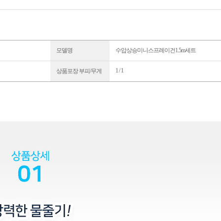
모델명
수압상승미니스프레이건1.5m세트
1 / 1
상품포장 부피/무게