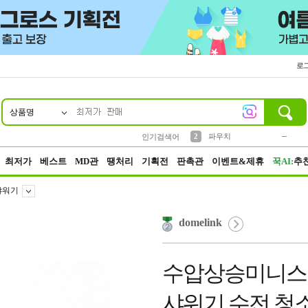
로
상품명
10
1
4
5
6
7
8
9
키링
미니
말랑이
선풍기
가방
양말
짱구
텀블러
23
2
1
1
7
3
2
파우치
인기검색어
3
모자
최저가
베스트
MD관
땡처리
기획전
판촉관
이벤트&제휴
꾹AI:
추
샤워기
domelink
수압상승미니스프
샤워기 수전 청