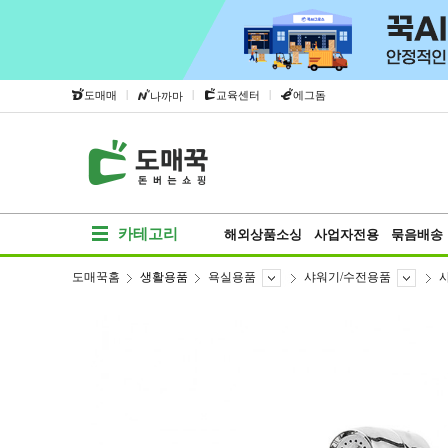
|
|
|
도매매
교육센터
에그돔
나까마
카테고리
해외상품소싱
사업자전용
묶음배송
도매꾹홈
생활용품
욕실용품
샤워기/수전용품