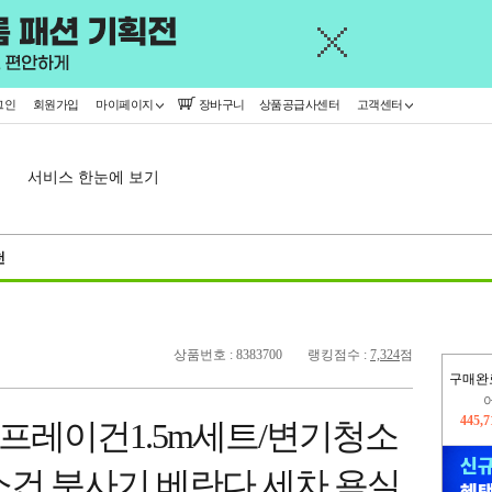
그인
회원가입
마이페이지
장바구니
상품공급사센터
고객센터
서비스 한눈에 보기
천
상품번호 : 8383700
랭킹점수 :
7,324
점
구매완
445,
오늘
레이건1.5m세트/변기청소
70,4
소건 분사기 베란다 세차 욕실