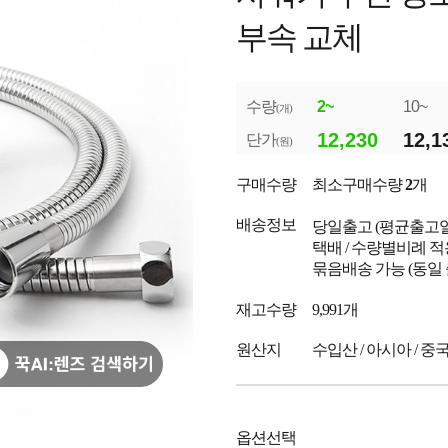
부속 교체
수량
2~
10~
(개)
12,230
12,1
단가
(원)
구매수량
최소구매수량
2
개
배송정보
당일출고
(평균출고
택배 / 수량별비례 적
묶음배송 가능 (동일
재고수량
9,991개
원산지
수입산 / 아시아 / 중
옵션선택