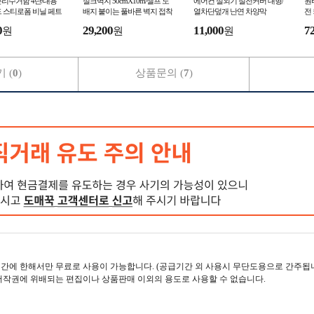
분리수거함 4단/대용
실크벽지 50cmX10m/셀프 도
에어컨 실외기 절전커버 대형/
원
 스티로폼 비닐 페트
배지 붙이는 풀바른 벽지 접착
열차단덮개 난연 차양막
전
거 쓰레기통 배출 수
시트지 거실 결로현상 곰팡이
넥
0
29,200
11,000
7
원
원
원
리수거대
방지 스티커 방수
기
 (
0
)
상품문의 (
7
)
간에 한해서만 무료로 사용이 가능합니다. (공급기간 외 사용시 무단도용으로 간주됩니
저작권에 위배되는 편집이나 상품판매 이외의 용도로 사용할 수 없습니다.