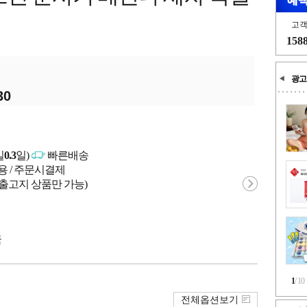
고
158
광고
30
일
0.3
일)
빠른배송
용 / 주문시결제
 출고지 상품만 가능)
국
1
/
10
전체옵션보기