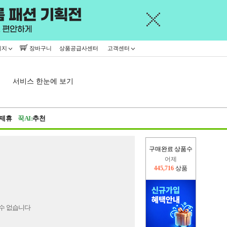
이지
장바구니
상품공급사센터
고객센터
서비스 한눈에 보기
제휴
꾹AI:
추천
구매완료 상품수
어제
445,716
상품
오늘(현재)
16,449
상품
수 없습니다