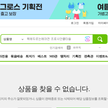
로그인
회원가입
마이페
상품명
10
1
4
5
6
7
8
9
키링
미니
말랑이
선풍기
가방
양말
짱구
텀블러
23
2
1
1
7
3
2
파우치
인기검색어
3
모자
자전용
묶음배송
최저가
베스트
MD관
땡처리
기획전
판촉관
이벤트&
상품을 찾을 수 없습니다.
이지의 주소가 잘못되었거나, 상품이 판매종료 또는 삭제되어 해당 상품정보를 조회할 