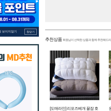
창 보이지않기
창닫기
추천상품
회원님이 선택한 상품과 함께 추천해드리
[도매라인] 리포즈베개 꿀잠 호