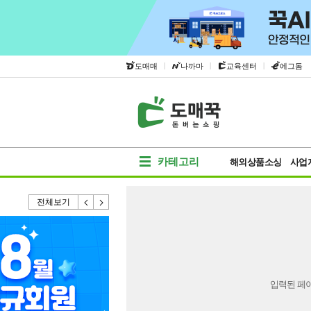
|
|
|
도매매
나까마
교육센터
에그돔
카테고리
해외상품소싱
사업
전체보기
입력된 페