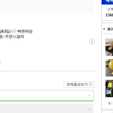
고
158
광고
일
0.3
일)
빠른배송
용 / 주문시결제
국
전체옵션보기
1
/
9