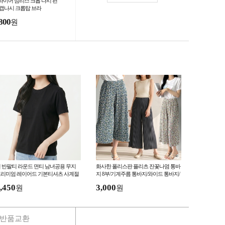
와이어 심리스 크롭 나시 편
 캡나시 크롭탑 브라
800
원
 반팔티 라운드 면티 남녀공용 무지
화사한 폴리스판 플리츠 잔꽃나염 통바
리미엄 레이어드 기본티셔츠 사계절
지 8부/기계주름 통바지/와이드 통바지/
반팔티
치마바지/주름바지/에덴물산
,450
3,000
원
원
반품교환