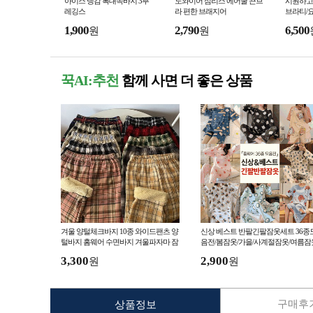
아이스 냉감 복대속바지 3부
노와이어 심리스 에어쿨 끈브
시원하고
레깅스
라 편한 브래지어
브라티/
1,900
2,790
6,500
원
원
꾹AI:추천
함께 사면 더 좋은 상품
겨울 양털체크바지 10종 와이드팬츠 양
신상 베스트 반팔긴팔잠옷세트 36종
털바지 홈웨어 수면바지 겨울파자마 잠
음전/봄잠옷/가을/사계절잠옷/여름잠
옷
원피스잠옷/홈웨어/파자마
3,300
2,900
원
원
구매후기
상품정보