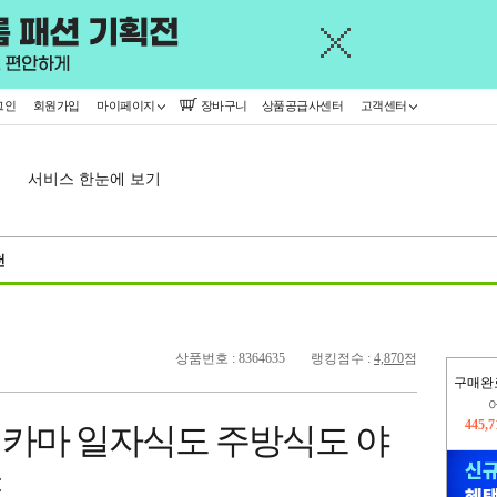
그인
회원가입
마이페이지
장바구니
상품공급사센터
고객센터
서비스 한눈에 보기
천
상품번호 : 8364635
랭킹점수 :
4,870
점
구매완
445,
 스미카마 일자식도 주방식도 야
오늘
71,9
도