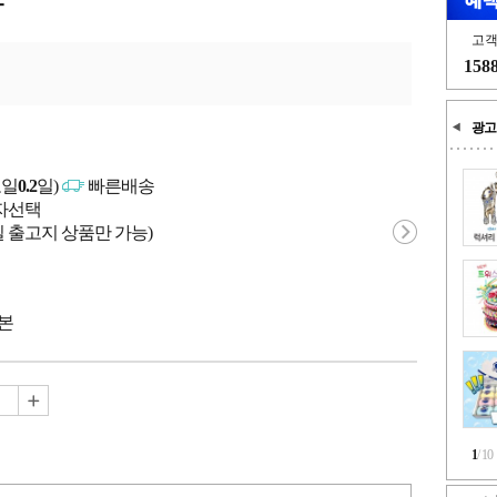
고
158
광고
고일
0.2
일)
빠른배송
매자선택
 출고지 상품만 가능)
일본
1
/
10