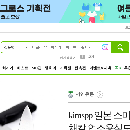
로
상품명
10
1
2
3
6
7
8
9
키링
파우치
모자
선풍기
가방
양말
짱구
텀블러
2
1
1
7
3
4
미니
인기검색어
23
5
말랑이
최저가
베스트
MD관
땡처리
기획전
판촉관
이벤트&제휴
꾹AI:
추
서연유통
kimspp 일본
채칼 업소용식