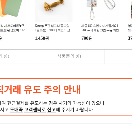
라 시트도마(3P) 주
Kimspp 무핀 실고리(골드팁
세종 180 스텐 미니거품기(24
영
재료별 위생도마 야외
+골드끈) 약100개 택고리 상
x180mm) 계란 크림 우유 휘핑
드 
표끈 라벨끈 택끈 택핀
기 거품기
00
1,450
790
3
원
원
원
 (
0
)
상품문의 (
0
)