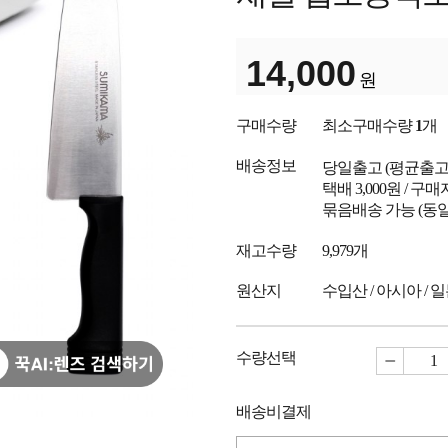
14,000
원
구매수량
최소구매수량
1
개
배송정보
당일출고
(평균출
택배 3,000원 / 구
묶음배송 가능 (동일
재고수량
9,979개
원산지
수입산 / 아시아 / 
수량선택
배송비결제