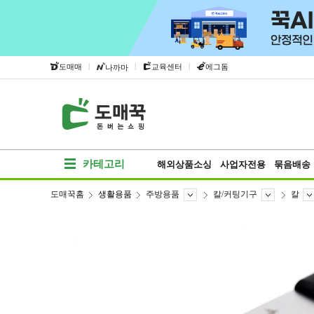
|
|
|
도매매
교육센터
에그돔
나까마
카테고리
해외상품소싱
사업자전용
묶음배송
도매꾹홈
생활용품
주방용품
칼/커팅기구
칼