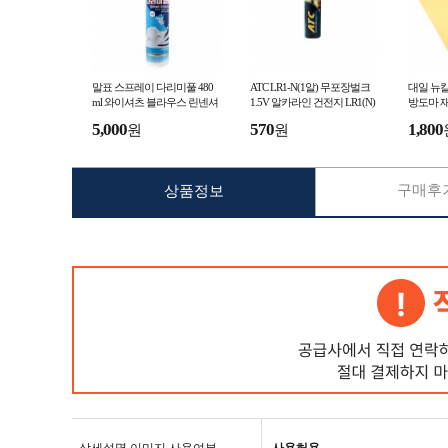
말표 스프레이 다리미풀 480
ATC LR1-N(1알) 무포장벌크
대일 뉴칼
ml 와이셔츠 블라우스 린넨셔
1.5V 알카라인 건전지 LR1(N)
방도마 
츠 고급의류 면마직류 섬유 전
캠핑
5,000
570
1,800
원
원
용 다림질풀
구매후기
상품정보