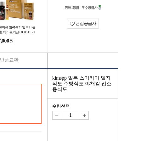
판매1등급
우수공급사
관심공급사
진약품 활력충전 알부민 골
활력 아르기닌 6000 SET (1
ml+20ml) 10개
7,000
원
반품교환
kimspp 일본 스미카마 일자
식도 주방식도 야채칼 업소
용식도
수량선택