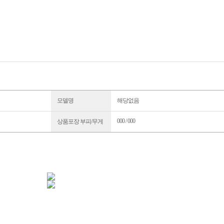
모델명
해당없음
000 / 000
상품포장 부피/무게