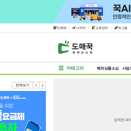
|
|
|
도매매
나까마
교육센터
에그돔
카테고리
해외상품소싱
사업
전체보기
입력된 페