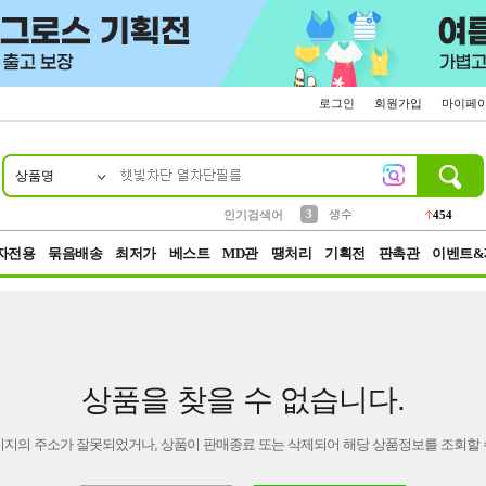
로그인
회원가입
마이페
상품명
10
1
2
5
6
7
8
9
파우치
케이스
벨트
실리콘
양말
모자
양산
여성패션
395
555
12
12
1
1
5
3
3
생수
인기검색어
454
4
등산
152
자전용
묶음배송
최저가
베스트
MD관
땡처리
기획전
판촉관
이벤트&
상품을 찾을 수 없습니다.
이지의 주소가 잘못되었거나, 상품이 판매종료 또는 삭제되어 해당 상품정보를 조회할 