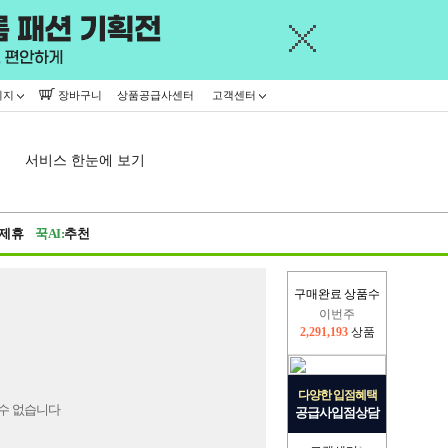
이지
장바구니
상품공급사센터
고객센터
서비스 한눈에 보기
제휴
꾹AI:
추천
구매완료 상품수
이번주
2,291,193
상품
지난주
2,326,527
상품
다양한 입점혜택
수 없습니다
공급사입점상담