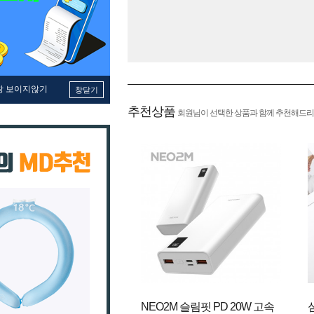
창 보이지않기
창닫기
추천상품
회원님이 선택한 상품과 함께 추천해드리
NEO2M 슬림핏 PD 20W 고속