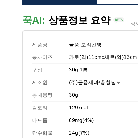
꾹AI:
상품정보 요약
상
제품명
금풍 보리건빵
봉사이즈
가로(약)11cmx세로(약)13cm
구성
30g.1봉
제조원
(주)금풍제과/충청남도
총내용량
30g
칼로리
129kcal
나트륨
89mg(4%)
탄수화물
24g(7%)