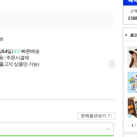
고
158
광고
능
일
0.4
일)
빠른배송
용 / 주문시결제
 출고지 상품만 가능)
전체옵션보기
1
/
9