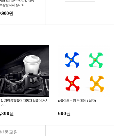
방화 조리화 주방신발 위생
 주방슬리퍼 실내화
0,900
원
얼 차량용컵홀더 자동차 컵홀더 거치
ts 돌아오는 짱 부메랑 -( 십자)
 2구
,300
600
원
원
반품교환