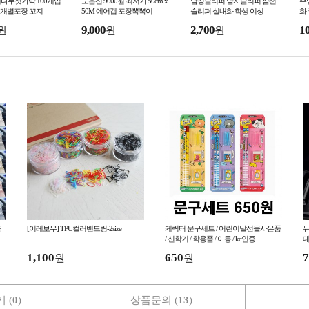
대나무젓가락 100개입
노옵션 9000원 최저가 50cm x
남성슬리퍼 남자슬리퍼 삼선
주
닐개별포장 꼬지
50M 에어캡 포장뽁뽁이
슬리퍼 실내화 학생 여성
화
9,000
2,700
1
원
원
원
골
[이레보우] TPU컬러밴드링-2size
케릭터 문구세트 / 어린이날선물사은품
듀
/ 신학기 / 학용품 / 아동 / kc인증
대
1,100
650
7
원
원
 (
0
)
상품문의 (
13
)