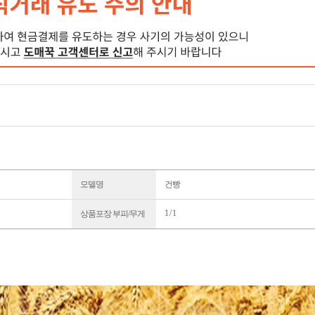
모델명
건빵
1 / 1
상품포장 부피/무게