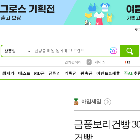
로
상품명
10
1
4
5
6
7
8
9
파우치
등산
벨트
실리콘
양말
모자
양산
여성패션
152
395
555
12
1
1
5
3
2
케이스
인기검색어
12
3
생수
454
최저가
베스트
MD관
땡처리
기획전
판촉관
이벤트&제휴
꾹AI:
추
아임세일
금풍보리건빵 3
건빵