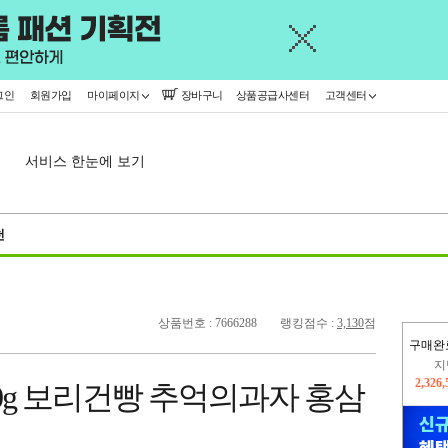
그인
회원가입
마이페이지
장바구니
상품공급사센터
고객센터
서비스 한눈에 보기
천
상품번호 : 7666288
랭킹점수 :
3,130
점
지
구매완
2,326
이
2,277
0g 보리건빵 추억의과자 홍삼