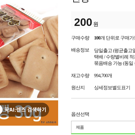
200
원
구매수량
100
개 단위로 구매가
배송정보
당일출고
(평균출고
택배 / 수량별비례 적
묶음배송 가능 (동일
재고수량
994,700개
원산지
상세정보별도표기
옵션선택
제품