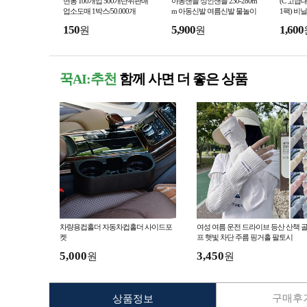
면봉 100개입 500개단위판매
아동샌들 성인샌들 230-280m
(C 고급
업소도매 1박스/50.000개
m 아동신발 여름신발 물놀이
1팩) 비
신발 가벼운샌들 EVA샌들
150
5,900
1,600
원
원
꾹AI:추천
함께 사면 더 좋은 상품
차량용컵홀더 자동차컵홀더 사이드포
여성 여름 운전 드라이브 등산 산책 
켓
프 햇빛 차단 주름 핑거홀 팔토시
5,000
3,450
원
원
구매후기
상품정보