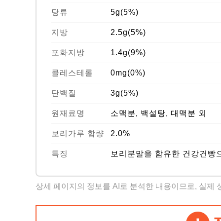
당류
5g(5%)
지방
2.5g(5%)
포화지방
1.4g(9%)
콜레스테롤
0mg(0%)
단백질
3g(5%)
원재료명
소맥분, 백설탕, 대맥분 외
보리가루 함량
2.0%
특징
보리분말을 함유한 건강건빵으로
상세 페이지의 정보를 AI로 분석한 내용이므로, 실제