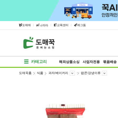
|
|
|
도매매
교육센터
에그돔
나까마
카테고리
해외상품소싱
사업자전용
묶음배송
도매꾹홈
식품
과자/베이커리
팝콘/강냉이류