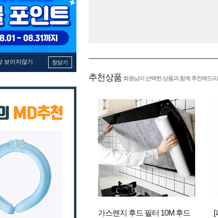
창 보이지않기
창닫기
추천상품
회원님이 선택한 상품과 함께 추천해드리
가스렌지 후드 필터 10M 후드