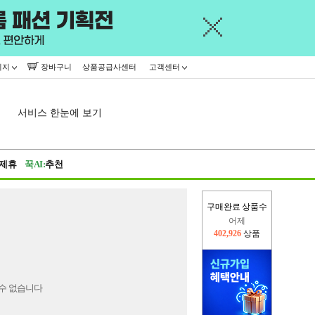
이지
장바구니
상품공급사센터
고객센터
서비스 한눈에 보기
제휴
꾹AI:
추천
구매완료 상품수
어제
402,926
상품
오늘(현재)
437,082
상품
수 없습니다