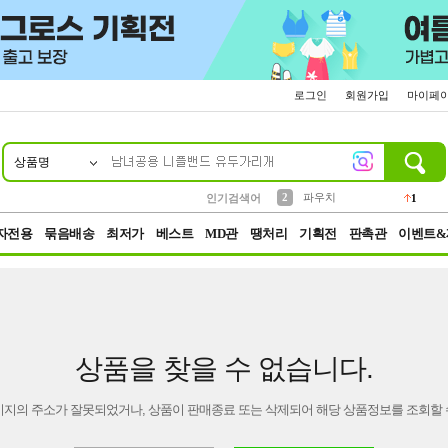
로그인
회원가입
마이페
상품명
10
1
4
5
6
7
8
9
키링
선풍기
말랑이
키캡
텀블러
가방
양말
양산
1
1
5
2
2
2
파우치
인기검색어
1
3
모자
2
자전용
묶음배송
최저가
베스트
MD관
땡처리
기획전
판촉관
이벤트&
상품을 찾을 수 없습니다.
이지의 주소가 잘못되었거나, 상품이 판매종료 또는 삭제되어 해당 상품정보를 조회할 