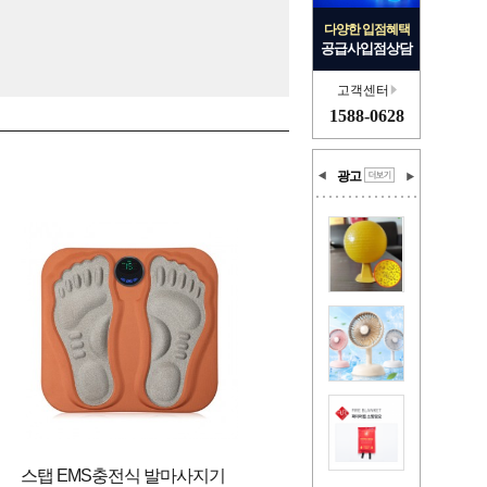
다양한 입점혜택
공급사입점상담
고객센터
1588-0628
광고
스탭 EMS충전식 발마사지기