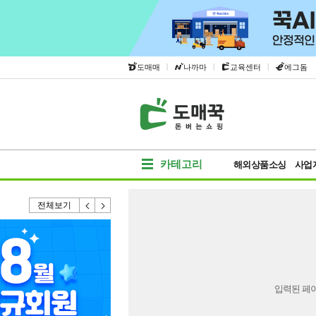
|
|
|
도매매
나까마
교육센터
에그돔
카테고리
해외상품소싱
사업
전체보기
입력된 페