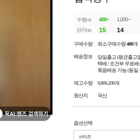
수량
400~
1,000~
(개)
15
14
단가
(원)
구매수량
최소구매수량
400
개
배송정보
당일출고
(평균출고
택배 / 조건부 무료배
묶음배송 가능 (동일
재고수량
9,806,200개
원산지
국산
옵션선택
사이즈