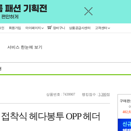
그인
회원가입
마이페이지
장바구니
상품공급사센터
고객센터
서비스 한눈에 보기
천
상품번호 : 7439907
랭킹점수 :
3,380
점
구매완
오늘
237,
+4cm 접착식 헤다봉투 OPP 헤더
402,