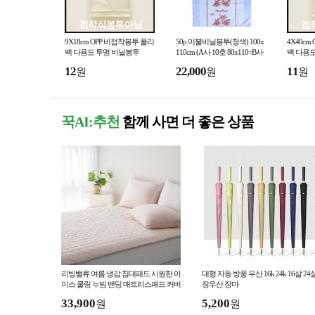
9X18cm OPP 비접착봉투 폴리
50p 이불비닐봉투(청색) 100x
4X40c
백 다용도 투명 비닐봉투
110cm (A사 10호 80x110=B사
백 다용
9호 72x110)
12
22,000
11
원
원
원
꾹AI:추천
함께 사면 더 좋은 상품
리빙밸류 여름 냉감 침대패드 시원한 아
대형 자동 방풍 우산 16k 24k 16살 24
이스 쿨링 누빔 밴딩 매트리스패드 커버
장우산 장마
깔개
33,900
5,200
원
원