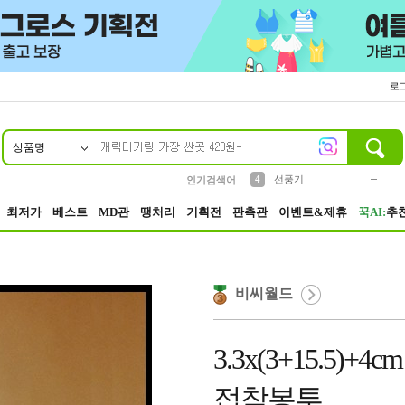
로
상품명
10
1
2
3
6
7
8
9
키링
파우치
모자
키캡
텀블러
가방
양말
양산
1
1
2
5
2
2
4
선풍기
인기검색어
5
말랑이
1
최저가
베스트
MD관
땡처리
기획전
판촉관
이벤트&제휴
꾹AI:
추
비씨월드
3.3x(3+15.5)
접착봉투