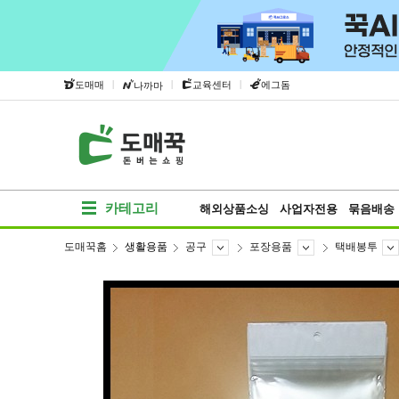
|
|
|
도매매
교육센터
에그돔
나까마
카테고리
해외상품소싱
사업자전용
묶음배송
도매꾹홈
생활용품
공구
포장용품
택배봉투