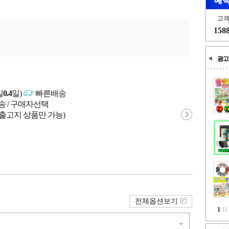
고
158
광고
일
0.4
일)
빠른배송
송 / 구매자선택
 출고지 상품만 가능)
전체옵션보기
1
/
11