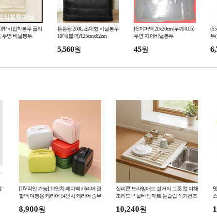
m OPP 비접착봉투 폴리
튼튼왕 200L 초대형 비닐봉투
PE지퍼백 20x20cm(두께 0.05)
(5
도 투명 비닐봉투
10매(블랙)/125cmx82cm
투명 지퍼비닐봉투
투
5,560
45
6,
원
원
살
[UV각인 가능] 14인치 레디백 캐리어 결
실리콘 드라잉매트 설거지 그릇 컵 야채
맛
합백 여행용 캐리어 14인치 캐리어 승무
조리도구 물빠짐 매트 논슬립 식거건조
스
원 캐리어 초경량 캐리어
트레이 패드 싱크대 정리
8,900
10,240
1
원
원