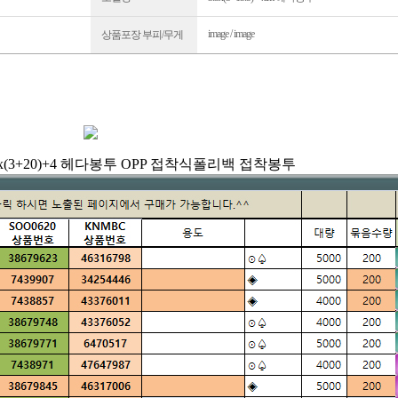
image / image
상품포장 부피/무게
cm~5x(3+20)+4 헤다봉투 OPP 접착식폴리백 접착봉투