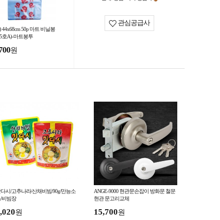
관심공급사
5) 44x68cm 50p 마트 비닐봉
(5호A)-마트봉투
700
원
다시/고추나라/산채비빔/90g/만능소
ANGE-9000 현관문손잡이 방화문 철문
/비빔장
현관 문고리교체
,020
15,700
원
원