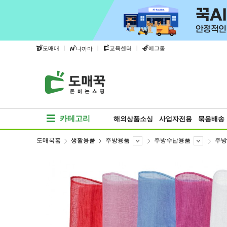
|
|
|
도매매
교육센터
에그돔
나까마
카테고리
해외상품소싱
사업자전용
묶음배송
도매꾹홈
생활용품
주방용품
주방수납용품
주방