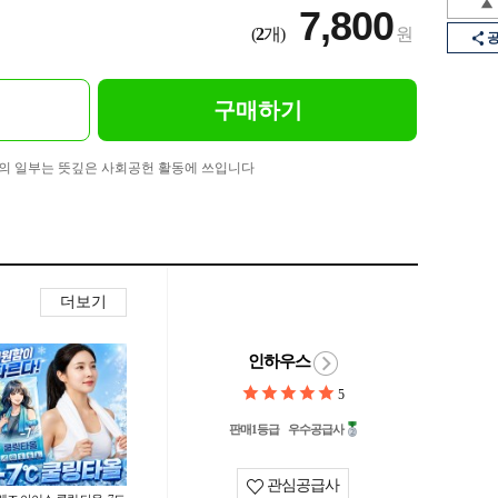
7,800
(
2
개)
원
구매하기
의 일부는 뜻깊은 사회공헌 활동에 쓰입니다
더보기
인하우스
5
판매1등급
우수공급사
관심공급사