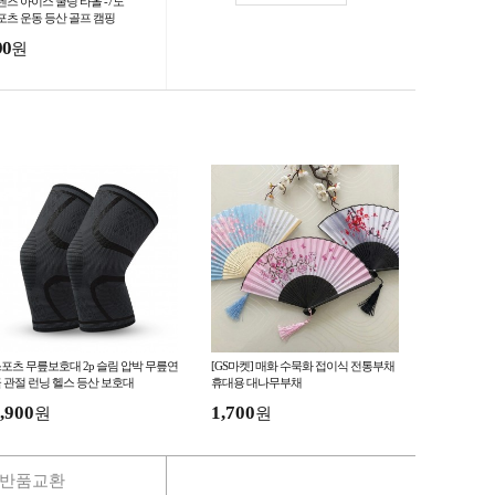
렌즈 아이스 쿨링 타올 -7도
포츠 운동 등산 골프 캠핑
회용
90
원
포츠 무릎보호대 2p 슬림 압박 무릎연
[GS마켓] 매화 수묵화 접이식 전통부채
 관절 런닝 헬스 등산 보호대
휴대용 대나무부채
,900
1,700
원
원
반품교환