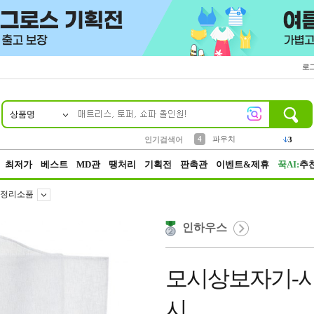
로
상품명
10
1
2
3
6
7
8
9
벨트
생수
케이스
실리콘
양말
여성패션
장갑
led
4
1
1
2
4
1
4
파우치
인기검색어
3
5
등산
1
최저가
베스트
MD관
땡처리
기획전
판촉관
이벤트&제휴
꾹AI:
추
정리소품
인하우스
모시상보자기-사
시