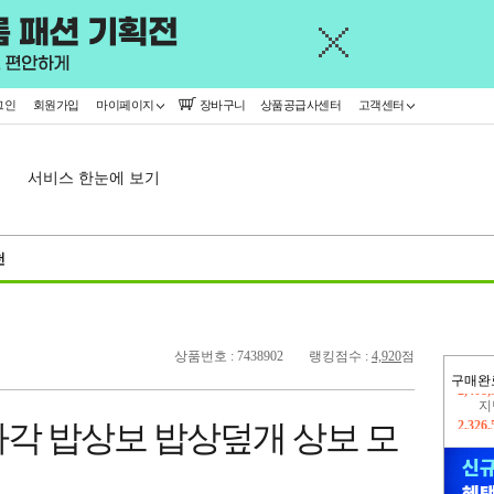
그인
회원가입
마이페이지
장바구니
상품공급사센터
고객센터
서비스 한눈에 보기
천
상품번호 : 7438902
랭킹점수 :
4,920
점
구매완
지
2,326
각 밥상보 밥상덮개 상보 모
이
2,408