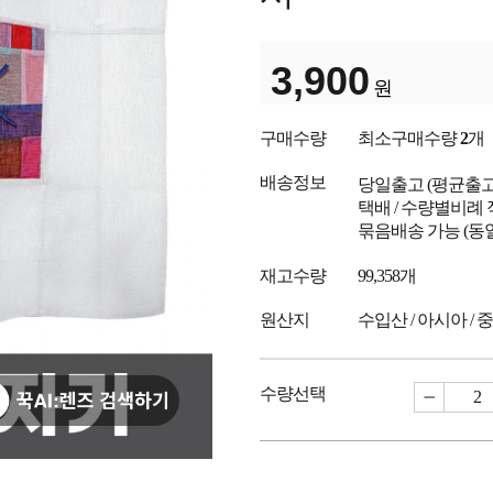
3,900
원
구매수량
최소구매수량
2
개
배송정보
당일출고
(평균출
택배 / 수량별비례 
묶음배송 가능 (동
재고수량
99,358개
원산지
수입산 / 아시아 / 
수량선택