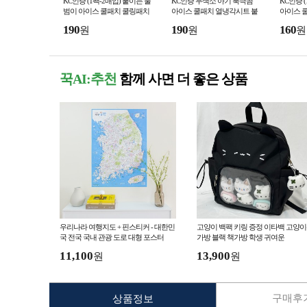
KC인증 (1팩-2매입) 붙이는 물
KC인증 무색소 아기 북극곰
KC인증 
범이 아이스 쿨패치 쿨링패치
아이스 쿨패치 열냉각시트 붙
아이스 
이는 냉찔짐
패치 냉
190
190
160
원
원
원
꾹AI:추천
함께 사면 더 좋은 상품
우리나라 여행지도 + 핀스티커 - 대한민
고양이 백팩 키링 증정 이타백 고양
국 전국 국내 관광 도로 대형 포스터
가방 블랙 책가방 학생 귀여운
11,100
13,900
원
원
구매후기
상품정보