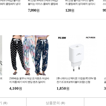
(1세트-2매입) 붙이는
KC인증 50세트 (1세트-2매입)
KC인증 붙이는 아이스 쿨패
프
쿨패치 쿨링패치 냉각
붙이는 아이스 쿨패치 쿨링패
치 쿨링패치 냉각패치 냉각시
스
각시트 해열패치
치 냉각패치 냉각시트 해열패
트 해열패치
일
7,990
120
9
원
원
치
이귀
2500배송 꽃무늬 여성 조거팬츠 여성바
[후니케이스] 엑티몬 가정용 PD 20W 충
스
지 여름 배기 바지 밴딩 팬츠 일바지
전기 (C포트)(케이블미포함) 신형
골
4,100
1,850
3
원
원
 (
0
)
상품문의 (
0
)