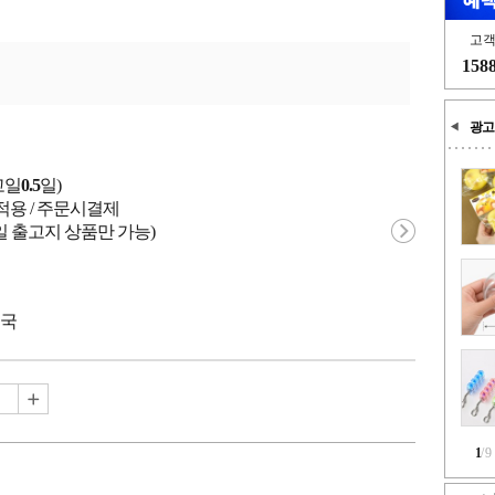
고
158
광고
고일
0.5
일)
적용 / 주문시결제
일 출고지 상품만 가능)
중국
1
/
9