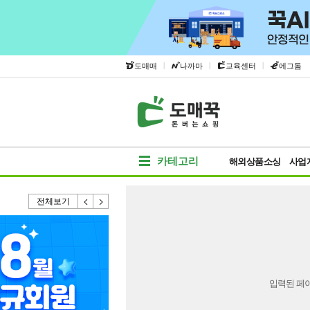
|
|
|
도매매
나까마
교육센터
에그돔
카테고리
해외상품소싱
사업
전체보기
입력된 페