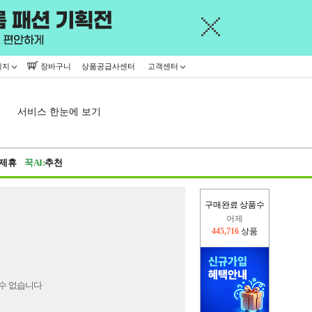
이지
장바구니
상품공급사센터
고객센터
서비스 한눈에 보기
제휴
꾹AI:
추천
구매완료 상품수
어제
445,716
상품
오늘(현재)
40,522
상품
수 없습니다