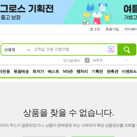
로그인
회원가입
마이페
상품명
10
1
4
5
6
7
8
9
키링
미니
말랑이
선풍기
가방
양말
짱구
텀블러
23
2
1
1
7
3
2
파우치
인기검색어
3
모자
자전용
묶음배송
최저가
베스트
MD관
땡처리
기획전
판촉관
이벤트&
상품을 찾을 수 없습니다.
이지의 주소가 잘못되었거나, 상품이 판매종료 또는 삭제되어 해당 상품정보를 조회할 