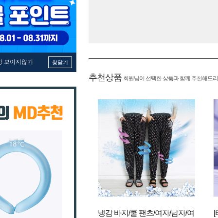
창 보이지않기
창닫기
추천상품
회원님이 선택한 상품과 함께 추천해드리
냉감 바지/쿨 팬츠/여자/남자/여