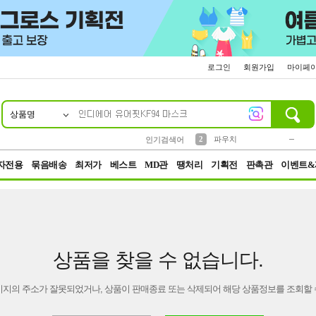
로그인
회원가입
마이페
상품명
10
1
4
5
6
7
8
9
키링
미니
말랑이
선풍기
가방
양말
짱구
텀블러
23
2
1
1
7
3
2
파우치
인기검색어
3
모자
자전용
묶음배송
최저가
베스트
MD관
땡처리
기획전
판촉관
이벤트&
상품을 찾을 수 없습니다.
이지의 주소가 잘못되었거나, 상품이 판매종료 또는 삭제되어 해당 상품정보를 조회할 