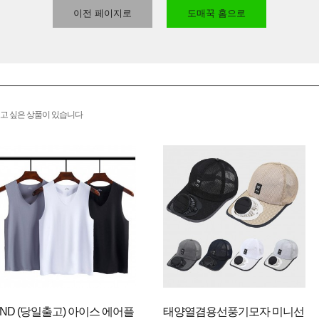
이전 페이지로
도매꾹 홈으로
고 싶은 상품이 있습니다
LND (당일출고) 아이스 에어플
태양열겸용선풍기모자 미니선