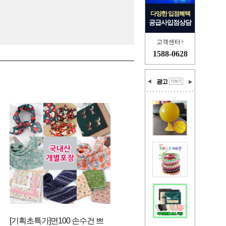
다양한 입점혜택
공급사입점상담
고객센터
1588-0628
광고
[기획초특가]면100 손수건 쁘