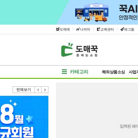
|
|
|
도매매
나까마
교육센터
에그돔
카테고리
해외상품소싱
사업
전체보기
입력된 페