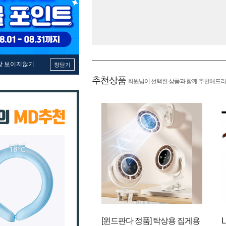
창 보이지않기
창닫기
추천상품
회원님이 선택한 상품과 함께 추천해드리
[윈드판다 정품] 탁상용 집게용