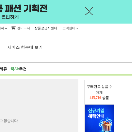
이지
장바구니
상품공급사센터
고객센터
서비스 한눈에 보기
제휴
꾹AI:
추천
구매완료 상품수
어제
445,716
상품
오늘(현재)
369,216
상품
수 없습니다