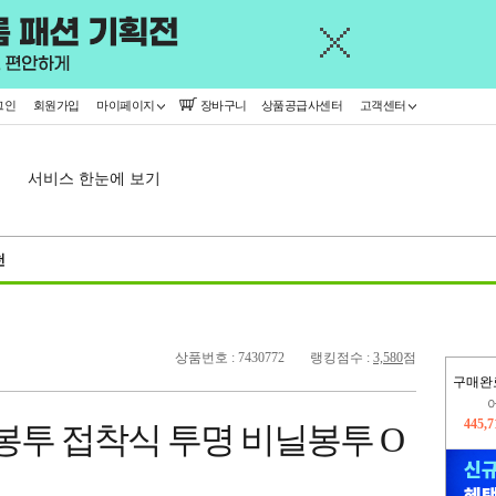
그인
회원가입
마이페이지
장바구니
상품공급사센터
고객센터
서비스 한눈에 보기
천
상품번호 : 7430772
랭킹점수 :
3,580
점
구매완
445,
OPP봉투 접착식 투명 비닐봉투 O
오늘
375,