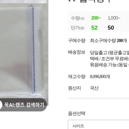
수량
200~
1,000~
(개)
52
50
단가
(원)
구매수량
최소구매수량
200
개
배송정보
당일출고
(평균출고
택배 / 조건부 무료배
묶음배송 가능 (동일
재고수량
8,098,800개
원산지
국산
옵션선택
사이즈