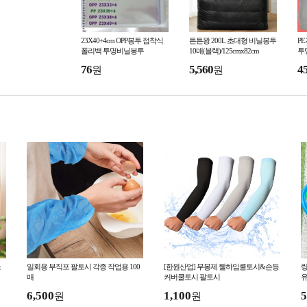
23X40+4cm OPP봉투 접착식
튼튼왕 200L 초대형 비닐봉투
PE
폴리백 투명비닐봉투
10매(블랙)/125cmx82cm
투
76
5,560
4
원
원
소
일회용 부직포 팔토시 각종 작업용 100
[한원산업] 무봉제 웰하임쿨토시&손등
링
매
커버쿨토시 팔토시
유
6,500
1,100
5
원
원