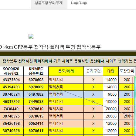
image / image
상품포장 부피/무게
3X40+4cm OPP봉투 접착식 폴리백 투명 접착식봉투