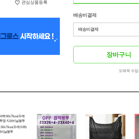
관심상품등록
배송비결제
배송비결제
장바구니
도매꾹 수입
0x70cm(두께 0.08)
퍼비닐봉투