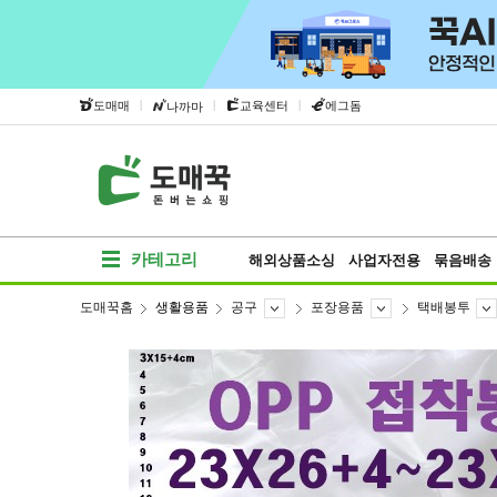
|
|
|
도매매
교육센터
에그돔
나까마
카테고리
해외상품소싱
사업자전용
묶음배송
도매꾹홈
생활용품
공구
포장용품
택배봉투