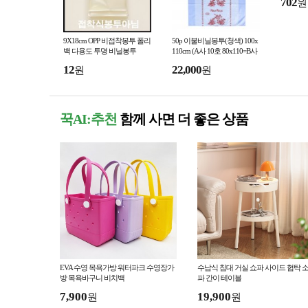
702
원
9X18cm OPP 비접착봉투 폴리
50p 이불비닐봉투(청색) 100x
백 다용도 투명 비닐봉투
110cm (A사 10호 80x110=B사
9호 72x110)
12
22,000
원
원
꾹AI:추천
함께 사면 더 좋은 상품
EVA 수영 목욕가방 워터파크 수영장가
수납식 침대 거실 쇼파 사이드 협탁 
방 목욕바구니 비치백
파 간이 테이블
7,900
19,900
원
원