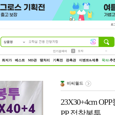
로
상품명
10
1
2
5
6
7
8
9
키링
파우치
말랑이
선풍기
가방
양말
짱구
텀블러
2
1
1
7
3
3
모자
인기검색어
4
미니
23
최저가
베스트
MD관
땡처리
기획전
판촉관
이벤트&제휴
꾹AI:
추
비씨월드
23X30+4cm 
PP 접착봉투