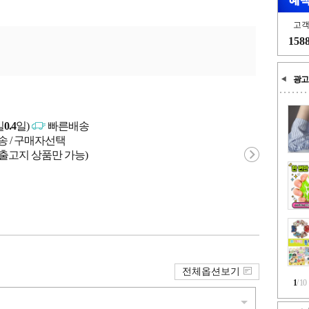
고
158
광고
일
0.4
일)
빠른배송
송 / 구매자선택
 출고지 상품만 가능)
전체옵션보기
1
/
10