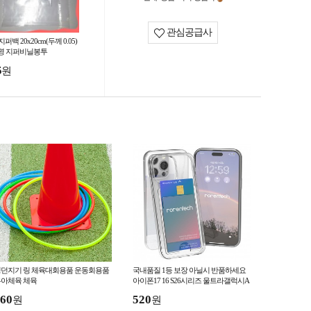
관심공급사
지퍼백 20x20cm(두께 0.05)
명 지퍼비닐봉투
5
원
던지기 링 체육대회용품 운동회용품
국내품질 1등 보장 아닐시 반품하세요
아체육 체육
아이폰17 16 S26시리즈 울트라갤럭시A
시리즈 전기종시리즈 범퍼클리어
60
520
원
원