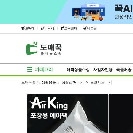
|
|
|
도매매
교육센터
에그돔
나까마
카테고리
해외상품소싱
사업자전용
묶음배송
도매꾹홈
생활용품
생활잡화
단열시트