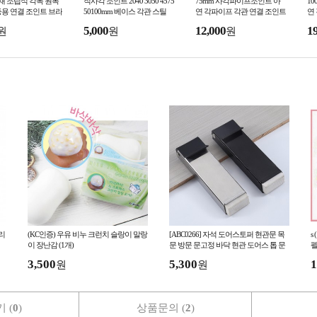
 목재 조립식 각목 원목
직사각 조인트 2040 3050 4575
75mm 사각파이프조인트 아
1
용 연결 조인트 브라
50100mm 베이스 각관 스틸
연 각파이프 각관 연결 조인트
연
연결 부속 아연 클립 사각파이
브라켓 아시바클램프 조립 클
브
5,000
12,000
1
원
원
원
프 연결 브라켓
립
립
리
(KC인증) 우유 비누 크런치 슬랑이 말랑
[ABC0266] 자석 도어스토퍼 현관문 목
s
이 장난감 (1개)
문 방문 문고정 바닥 현관 도어스 톱 문
펠
고정 당일발송
3,500
5,300
1
원
원
 (
0
)
상품문의 (
2
)