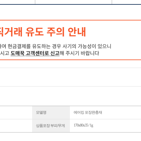
모델명
에어킹 포장완충재
170x80x35 / 1g
상품포장 부피/무게