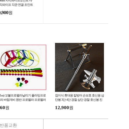
00mm 사각파이프조인트 아
 각파이프 각관 연결 조인트
라켓 아시바클램프 조립 클
9,900
원
 (1ea) 꼬불프로펠라날리기 플라잉프로
접이식 휴대용 칼방어 손보호 호신용 삼
라 바람개비 원반 프로펠라 프로펠러
단봉 3단 4단 경찰 삼단 경찰 호신봉 진
압 봉 방범 안전 치안 용품
60
12,900
원
원
반품교환