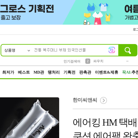
로
상품명
10
1
4
5
6
7
8
9
키링
미니
말랑이
선풍기
가방
양말
짱구
텀블러
23
2
1
1
7
3
2
파우치
인기검색어
3
모자
최저가
베스트
MD관
땡처리
기획전
판촉관
이벤트&제휴
꾹AI:
추
한미씨앤씨
에어킹 HM 택배
쿠션 에어팩 완