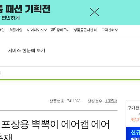
그인
회원가입
마이페이지
장바구니
상품공급사센터
고객센터
서비스 한눈에 보기
천
상품번호 : 7411028
랭킹점수 :
1,325
점
구매완
오늘
158,
 포장용 뽁뽁이 에어캡 에어
445,
충재