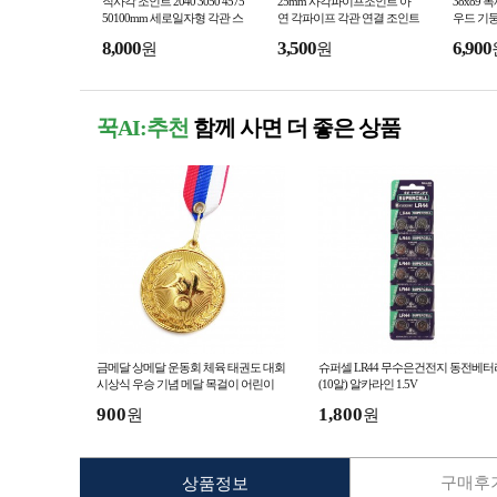
직사각 조인트 2040 3050 4575
25mm 사각파이프조인트 아
38x89
50100mm 세로일자형 각관 스
연 각파이프 각관 연결 조인트
우드 기둥
틸 연결 부속 아연 클립 사각
브라켓 아시바클램프 조립 클
켓
8,000
3,500
6,900
원
원
파이프 연결 브라켓
립
꾹AI:추천
함께 사면 더 좋은 상품
금메달 상메달 운동회 체육 태권도 대회
슈퍼셀 LR44 무수은건전지 동전베터
시상식 우승 기념 메달 목걸이 어린이
(10알) 알카라인 1.5V
행사 수상
900
1,800
원
원
구매후기
상품정보