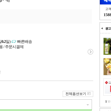
고
158
광고
일
0.2
일)
빠른배송
용 / 주문시결제
국
전체옵션보기
1
/
10