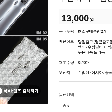
13,000
원
구매수량
최소구매수량
2
개
배송정보
당일출고
(평균출고
택배 / 수량별비례 적
묶음배송 불가능
재고수량
8,970개
원산지
수입산 / 아시아 / 중
옵션선택
종류