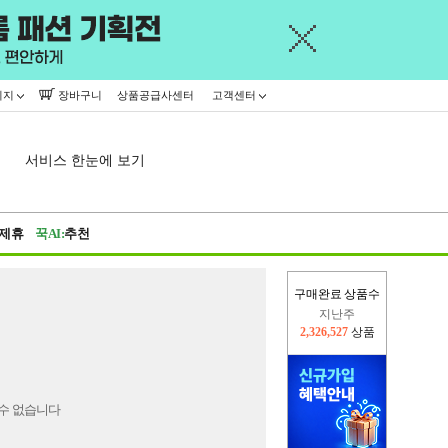
이지
장바구니
상품공급사센터
고객센터
서비스 한눈에 보기
제휴
꾹AI:
추천
구매완료 상품수
지난주
2,326,527
상품
이번주
2,257,110
상품
수 없습니다