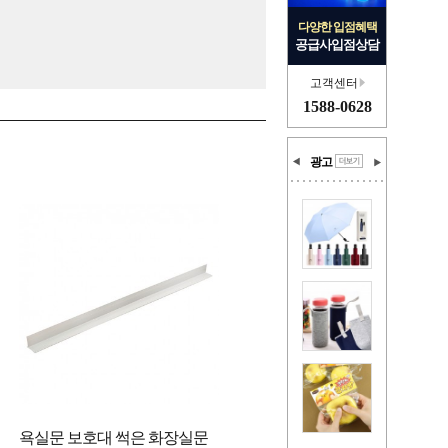
다양한 입점혜택
공급사입점상담
고객센터
1588-0628
광고
욕실문 보호대 썩은 화장실문