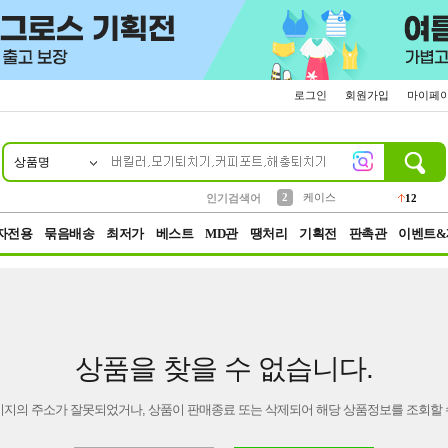
로그인
회원가입
마이페
상품명
10
1
4
5
6
7
8
9
파우치
등산
벨트
실리콘
양말
모자
양산
여성패션
152
395
555
12
1
1
5
3
2
케이스
인기검색어
12
3
생수
454
자전용
묶음배송
최저가
베스트
MD관
땡처리
기획전
판촉관
이벤트&
상품을 찾을 수 없습니다.
이지의 주소가 잘못되었거나, 상품이 판매종료 또는 삭제되어 해당 상품정보를 조회할 