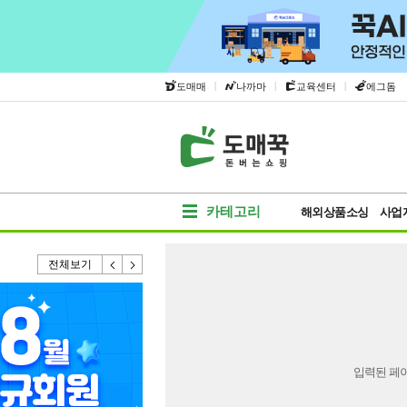
|
|
|
도매매
나까마
교육센터
에그돔
카테고리
해외상품소싱
사업
전체보기
입력된 페