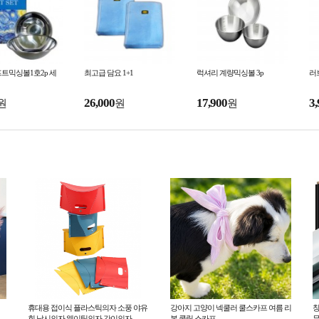
트믹싱볼1호2p 세
최고급 담요 1+1
럭셔리 계량믹싱볼 3p
러
26,000
17,900
3,
원
원
원
휴대용 접이식 플라스틱의자 소풍 야유
강아지 고양이 넥쿨러 쿨스카프 여름 리
창
회 낚시의자 웨이팅의자 간이의자
본 쿨링 스카프