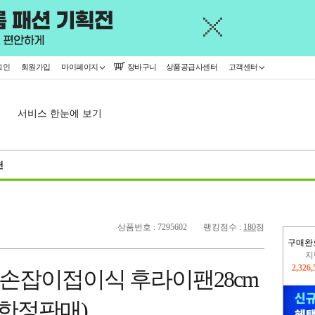
그인
회원가입
마이페이지
장바구니
상품공급사센터
고객센터
서비스 한눈에 보기
천
상품번호 : 7295602
랭킹점수 :
180
점
구매완
이
2,373
 손잡이접이식 후라이팬28cm
지
2,326
 한정판매)