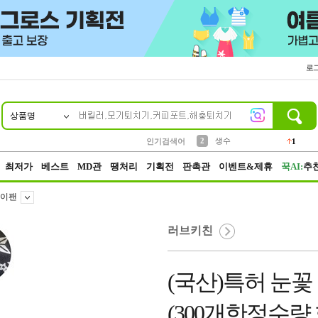
로
상품명
10
1
4
5
6
7
8
9
벨트
파우치
등산
실리콘
양말
여성패션
장갑
led
4
3
1
2
4
1
2
생수
인기검색어
1
3
케이스
1
최저가
베스트
MD관
땡처리
기획전
판촉관
이벤트&제휴
꾹AI:
추
이팬
러브키친
(국산)특허 눈꽃
(300개한정수량