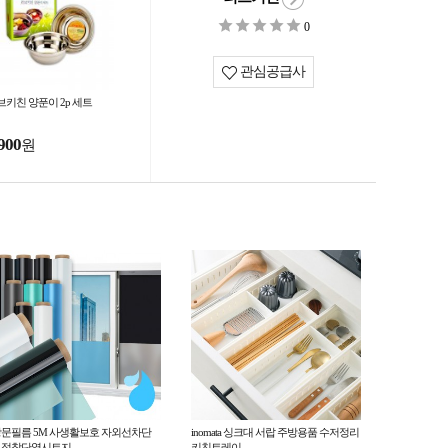
0
관심공급사
브키친 양푼이 2p 세트
900
원
문필름 5M 사생활보호 자외선차단
inomata 싱크대 서랍 주방용품 수저정리
무접착단열시트지
키친트레이