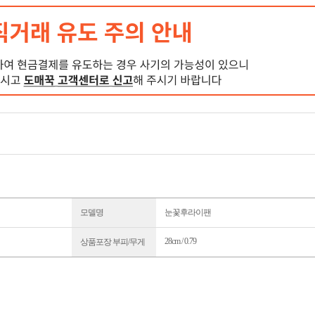
모델명
눈꽃후라이팬
28cm / 0.79
상품포장 부피/무게