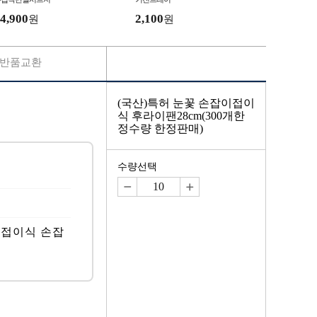
4,900
2,100
원
원
반품교환
(국산)특허 눈꽃 손잡이접이
식 후라이팬28cm(300개한
정수량 한정판매)
수량선택
, 접이식 손잡