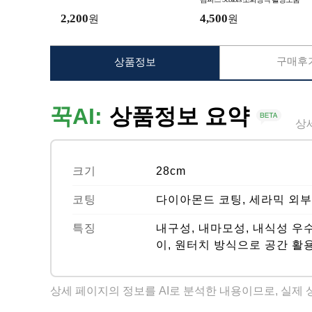
2,200
4,500
원
원
구매후기
상품정보
꾹AI:
상품정보 요약
상
크기
28cm
코팅
다이아몬드 코팅, 세라믹 외부
특징
내구성, 내마모성, 내식성 우수
이, 원터치 방식으로 공간 활용
상세 페이지의 정보를 AI로 분석한 내용이므로, 실제