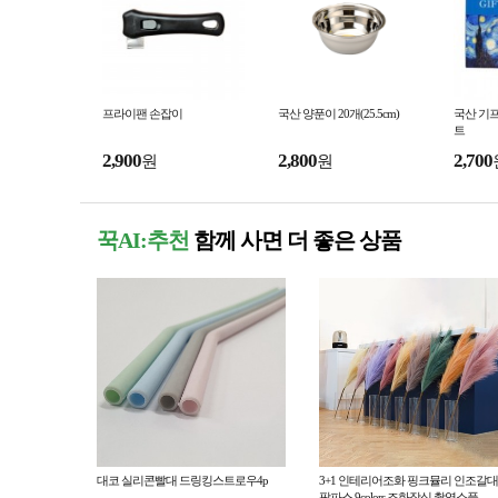
프라이팬 손잡이
국산 양푼이 20개(25.5cm)
국산 기프
트
2,900
2,800
2,700
원
원
꾹AI:추천
함께 사면 더 좋은 상품
대코 실리콘빨대 드링킹스트로우4p
3+1 인테리어조화 핑크뮬리 인조갈대
팜파스 9colors 조화장식 촬영소품