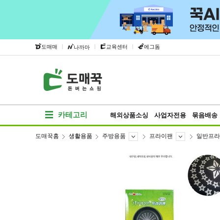
|
|
|
도매매
교육센터
에그돔
나까마
카테고리
해외상품소싱
사업자전용
묶음배송
도매꾹홈
생활용품
주방용품
프라이팬
일반프라