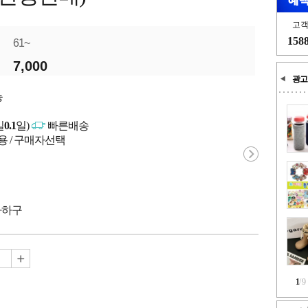
고
158
61~
7,000
광고
능
일
0.1
일)
빠른배송
용 / 구매자선택
 사하구
1
/
9