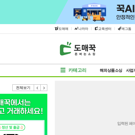
|
|
|
도매매
나까마
교육센터
에그돔
카테고리
해외상품소싱
사업
전체보기
입력된 페