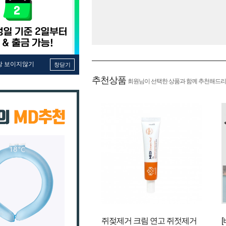
창 보이지않기
창닫기
추천상품
회원님이 선택한 상품과 함께 추천해드리
쥐젖제거 크림 연고 쥐젓제거