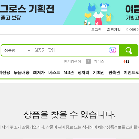
로그인
회원가입
마이페
상품명
10
1
4
5
6
7
8
9
파우치
등산
벨트
실리콘
양말
모자
양산
여성패션
152
395
555
12
1
1
5
3
2
케이스
인기검색어
12
3
생수
454
자전용
묶음배송
최저가
베스트
MD관
땡처리
기획전
판촉관
이벤트&
상품을 찾을 수 없습니다.
이지의 주소가 잘못되었거나, 상품이 판매종료 또는 삭제되어 해당 상품정보를 조회할 