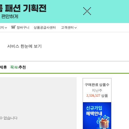
이지
장바구니
상품공급사센터
고객센터
서비스 한눈에 보기
제휴
꾹AI:
추천
구매완료 상품수
지난주
2,326,527
상품
이번주
2,225,250
상품
수 없습니다