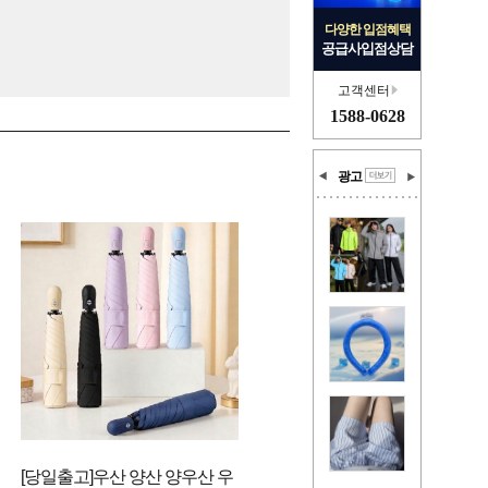
다양한 입점혜택
공급사입점상담
고객센터
1588-0628
광고
[당일출고]우산 양산 양우산 우