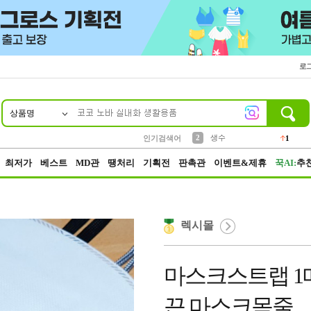
로
상품명
10
1
4
5
6
7
8
9
벨트
파우치
등산
실리콘
양말
여성패션
장갑
led
4
3
1
2
4
1
2
생수
인기검색어
1
3
케이스
1
최저가
베스트
MD관
땡처리
기획전
판촉관
이벤트&제휴
꾹AI:
추
렉시몰
마스크스트랩 1
끈 마스크목줄