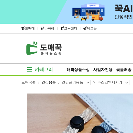
|
|
|
도매매
교육센터
에그돔
나까마
카테고리
해외상품소싱
사업자전용
묶음배송
도매꾹홈
건강용품
건강관리용품
마스크액세서리