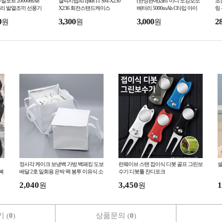
얼포트 20000mAh
갤럭시탭A11plus 11 SM-X230
(한정판매)2in1 미니 도킹보조
초강
리 발열조끼 선풍기
X236 회전스탠드케이스
배터리 5000mAh C타입 아이
링
저각인인쇄 PS2000
폰 도킹형 거치대내장(인쇄불
츠
0
3,300
3,000
2
원
원
원
량건)
정사각 케이크 보냉백 가방 백패킹 도보
런웨이브 스텐 접이식 디봇 골프 그린보
셀
복
배달 2호 일회용 은박 팩 봉투 이유식 소
수기 디봇툴 잔디포크
프트쿨러 손잡이 냉온
2,040
3,450
1
원
원
 (
0
)
상품문의 (
0
)