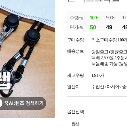
수량
100~
500~
1,
(개)
50
49
4
단가
(원)
구매수량
최소구매수량
100
배송정보
당일출고
(평균출
택배 2,500원 / 주
묶음배송 가능 (동일
재고수량
1,917개
원산지
수입산 / 아시아 / 
옵션선택
옵션