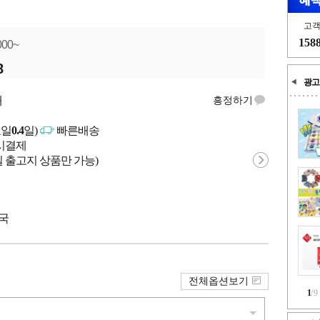
고
158
000~
8
광고
개
흥정하기
고일
0.4
일)
빠른배송
문시결제
 출고지 상품만 가능)
중국
전체옵션보기
1
/
9