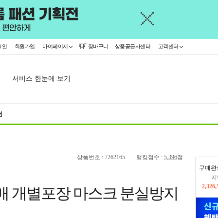
그인
회원가입
마이페이지
장바구니
상품공급사센터
고객센터
서비스 한눈에 보기
천
상품번호 : 7262165
랭킹점수 :
5,396
점
구매완
이
2,401
매 개별포장 마스크 분실방지
지
2,326