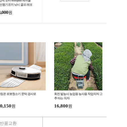
력 모터 6000prm 에어쿨
 선풍기조끼 낚시 골프 레포
 농사 작업
8,000
원
링온 로봇청소기 문턱 경사로
회전 밭농사 농업용 농사용 작업의자 고
추 따는 의자
0,150
16,800
원
원
반품교환