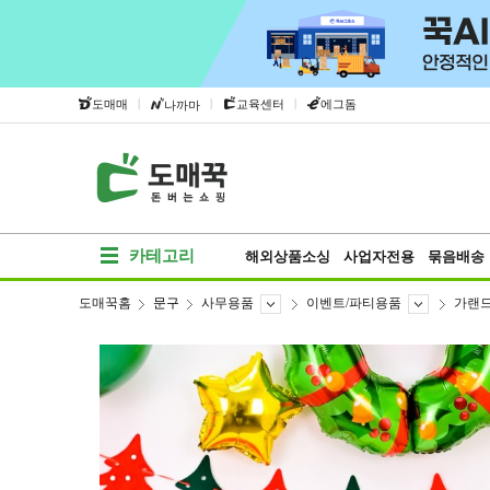
|
|
|
도매매
교육센터
에그돔
나까마
카테고리
해외상품소싱
사업자전용
묶음배송
도매꾹홈
문구
사무용품
이벤트/파티용품
가랜