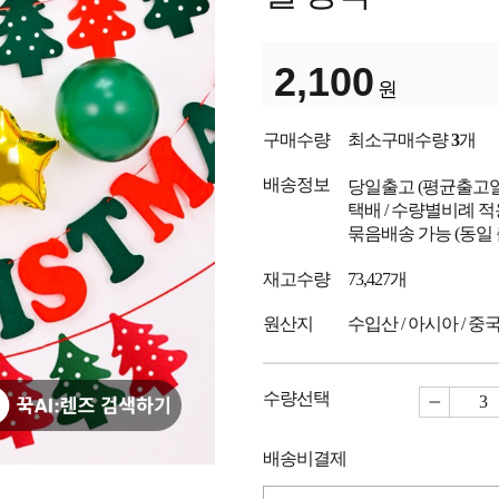
2,100
원
구매수량
최소구매수량
3
개
배송정보
당일출고
(평균출고
택배 / 수량별비례 적
묶음배송 가능 (동일
재고수량
73,427개
원산지
수입산 / 아시아 / 중
수량선택
배송비결제