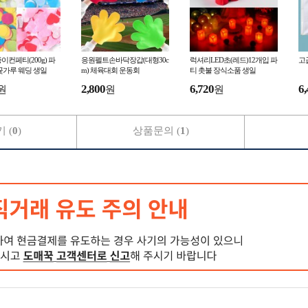
이컨페티(200g) 파
응원펠트손바닥장갑(대형30c
럭셔리LED초(레드)12개입 파
고급
꽃가루 웨딩 생일
m) 체육대회 운동회
티 촛불 장식소품 생일
2,800
6,720
6,
원
원
원
 (
0
)
상품문의 (
1
)