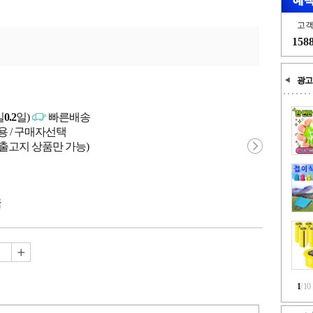
고
158
광고
일
0.2
일)
빠른배송
용 / 구매자선택
 출고지 상품만 가능)
국
1
/
10