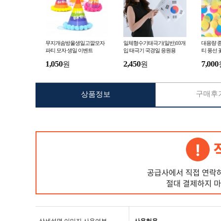
무지개솜방울생일고깔모자
일체형수기태극기(일반)10개
대용량 종
파티 모자 생일 이벤트
입 태극기 국경일 응원용
티 풍선 
1,050
2,450
7,000
원
원
구매후기
상품정보