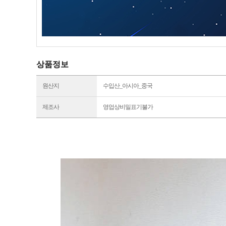
상품정보
원산지
수입산_아시아_중국
제조사
영업상비밀표기불가