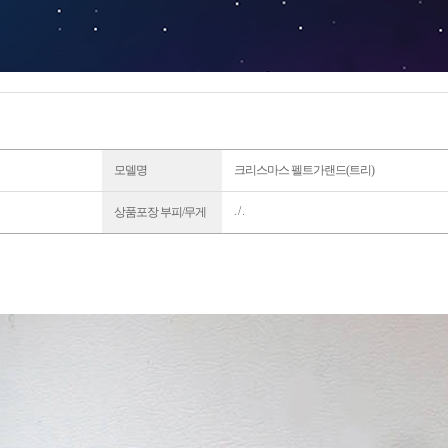
모델명
크리스마스 펠트가랜드(트리)
. / .
상품포장 부피/무게