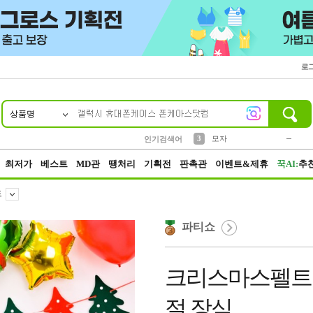
로
상품명
10
1
2
5
6
7
8
9
키링
파우치
말랑이
선풍기
가방
양말
짱구
텀블러
2
1
1
7
3
3
모자
인기검색어
4
미니
23
최저가
베스트
MD관
땡처리
기획전
판촉관
이벤트&제휴
꾹AI:
추
드
파티쇼
크리스마스펠트가
절 장식