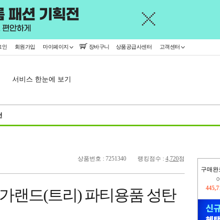
그인
회원가입
마이페이지
장바구니
상품공급사센터
고객센터
서비스 한눈에 보기
천
상품번호 : 7251340
랭킹점수 :
4,720
점
구매완
445,
랜드(트리) 파티용품 성탄
오늘
365,