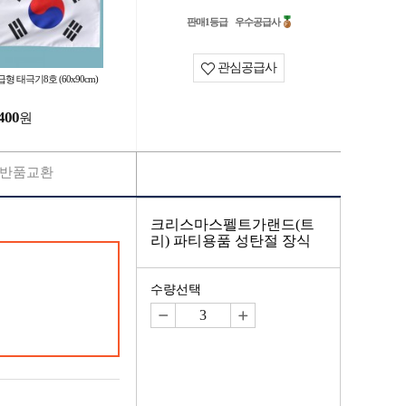
판매1등급
우수공급사
관심공급사
형 태극기8호 (60x90cm)
400
원
반품교환
크리스마스펠트가랜드(트
리) 파티용품 성탄절 장식
수량선택