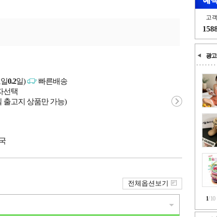
고
158
광고
고일
0.2
일)
빠른배송
매자선택
 출고지 상품만 가능)
중국
전체옵션보기
1
/
10