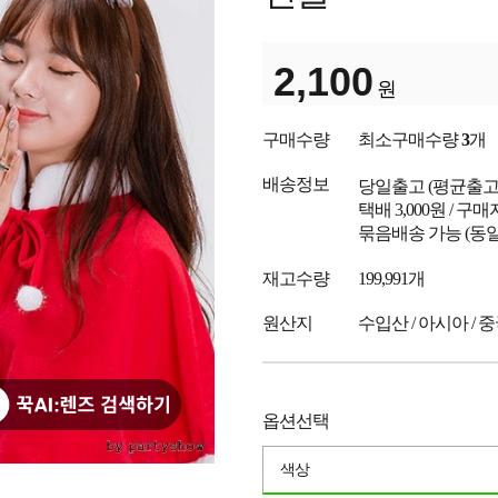
2,100
원
구매수량
최소구매수량
3
개
배송정보
당일출고
(평균출
택배 3,000원 / 구
묶음배송 가능 (동일
재고수량
199,991개
원산지
수입산 / 아시아 / 
옵션선택
색상