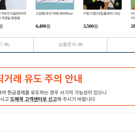
기태극기(일반)10개
고급형 태극기8호 (60x90cm)
키링 키캡 (네잎클로버/그린)
미
기 국경일 응원용
이
6,400
3,500
2
원
원
원
 (
0
)
상품문의 (
0
)