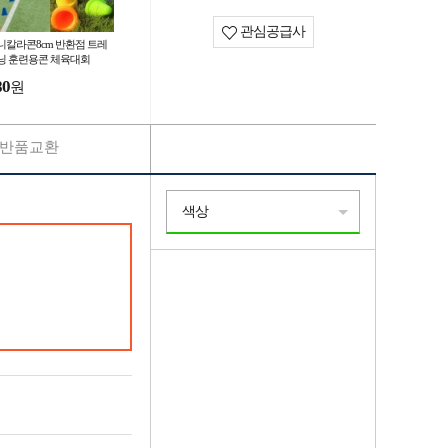
관심공급사
니칼라콘8cm 반환점 트레
닝 훈련용콘 체육대회
80
원
반품교환
색상