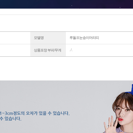
모델명
루돌프눈송이머리띠
. / .
상품포장 부피/무게