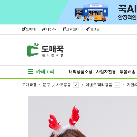
|
|
|
도매매
교육센터
에그돔
나까마
카테고리
해외상품소싱
사업자전용
묶음배송
도매꾹홈
문구
사무용품
이벤트/파티용품
가면/