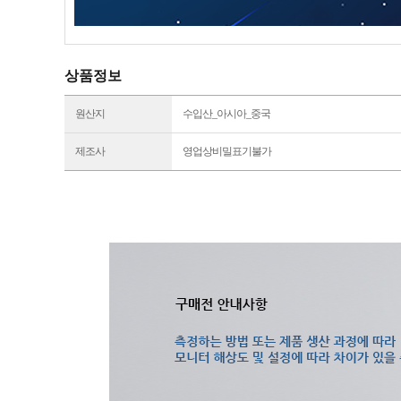
상품정보
원산지
수입산_아시아_중국
제조사
영업상비밀표기불가