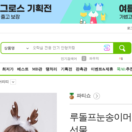
로
상품명
10
1
4
5
6
7
8
9
키링
선풍기
말랑이
키캡
텀블러
가방
양말
양산
1
1
5
2
2
2
파우치
1
인기검색어
3
모자
2
최저가
베스트
MD관
땡처리
기획전
판촉관
이벤트&제휴
꾹AI:
추
머리띠
파티쇼
루돌프눈송이머
선물