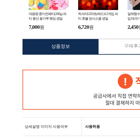
대용량 종이컨페티(200g) 파
럭셔리LED초(레드)12개입 파
일체형수
티 풍선 꽃가루 웨딩 생일
티 촛불 장식소품 생일
입 태극
7,000
6,720
2,450
원
원
구매후기
상품정보
상세설명 이미지 사용여부
사용허용