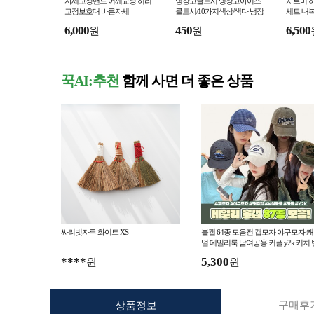
자세교정밴드 어깨교정 허리
냉장고쿨토시 냉장고아이스
차르미 
교정보호대 바른자세
쿨토시/10가지색상/색다 냉장
세트 내
고토시/탑쿨 토시/탑쿨
6,000
450
6,500
원
원
꾹AI:추천
함께 사면 더 좋은 상품
싸리빗자루 화이트 XS
볼캡 64종 모음전 캡모자 야구모자 
얼 데일리룩 남여공용 커플 y2k 키치 
티지 레터링 모자
****
5,300
원
원
구매후기
상품정보