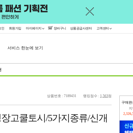
그인
회원가입
마이페이지
장바구니
상품공급사센터
고객센터
서비스 한눈에 보기
천
상품번호 : 7189431
랭킹점수 :
1,563
점
구매완
이
2,258
 냉장고쿨토시/5가지종류/신개
지
2,326