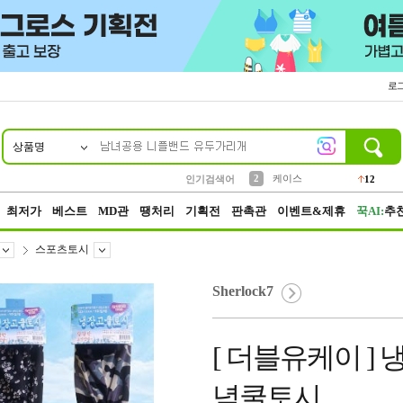
로
상품명
10
1
4
5
6
7
8
9
파우치
등산
벨트
실리콘
양말
모자
양산
여성패션
152
395
555
12
1
1
5
3
2
케이스
인기검색어
12
3
생수
454
최저가
베스트
MD관
땡처리
기획전
판촉관
이벤트&제휴
꾹AI:
추
스포츠토시
Sherlock7
[ 더블유케이 ]
념쿨토시