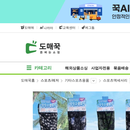
|
|
|
도매매
교육센터
에그돔
나까마
카테고리
해외상품소싱
사업자전용
묶음배송
도매꾹홈
스포츠/레저
기타스포츠용품
스포츠액세서리