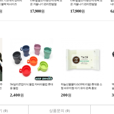
하뜨 기모내의 상하의
USB 발열조끼/충전식/핫팩 보
USB 발열조끼/충전식/핫팩 보
발
복 블랙 빅사이즈
온 겨울나기 편리한발열
온 겨울나기 편리한발열
내
17,900
17,900
6,
원
원
원
캐주
5bf실리콘접이식 물컵 자바라물컵 휴대
하늘선물물티슈(10매 리필) 휴대용 소
엑
빈
용 물컵
형 파우치형 아기 유아 판촉 홍보
슬
2,400
200
3
원
원
 (
0
)
상품문의 (
0
)