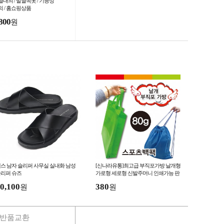
열내의 / 발열속옷 / 기능성
의 / 홈쇼핑상품
800
원
스 남자 슬리퍼 사무실 실내화 남성
[신나라유통]최고급 부직포가방 날개형
리퍼 슈즈
가로형 세로형 신발주머니 인쇄가능 판
촉물
0,100
380
원
원
반품교환