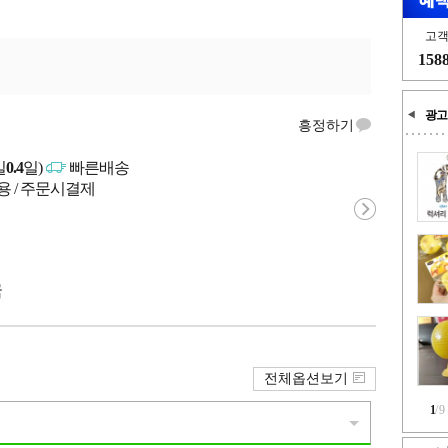
고
158
광고
흥정하기
일
0.4
일)
빠른배송
용 / 주문시결제
국
전체옵션보기
1
/
9