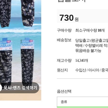
730
원
구매수량
최소구매수량
10
개
배송정보
당일출고
(평균출고
택배 / 수량별비례 적
묶음배송 불가능
재고수량
14,340개
원산지
수입산 / 아시아 / 중
옵션선택
종류