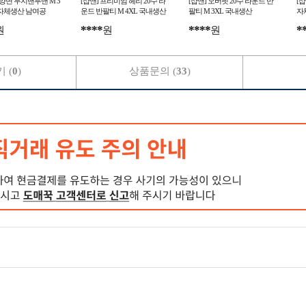
특양면 무지맨투맨 M 3
[샵앤] 프리미엄 헤리 20수 라
[샵앤] 오버핏 20수 라운드 반
[
내자체생산 남여공
운드 반팔티 M 4XL 국내생산
팔티 M 3XL 국내생산
자
헤리 기본핏
****
****
*
원
원
원
 (
0
)
상품문의 (
33
)