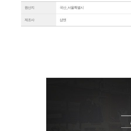
원산지
국산_서울특별시
제조사
샵앤