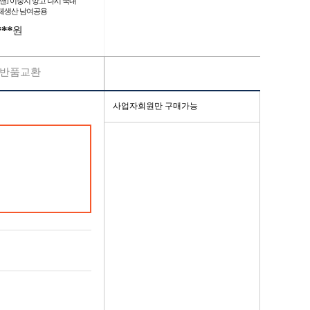
샵앤] 이중지 망고 나시 국내
체생산 남여공용
***
원
반품교환
사업자회원만 구매가능