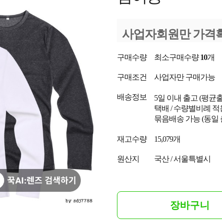
사업자회원만 가격
구매수량
최소구매수량
10
개
구매조건
사업자만 구매가능
배송정보
5일 이내 출고
(평균
택배 / 수량별비례 적
묶음배송 가능 (동일
재고수량
15,079개
원산지
국산 / 서울특별시
장바구니