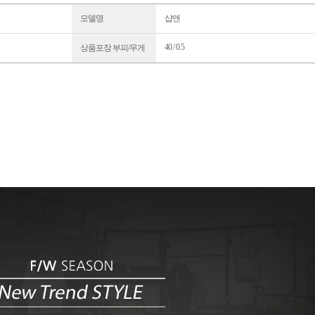
모델명
샵앤
40 / 0.5
상품포장 부피/무게