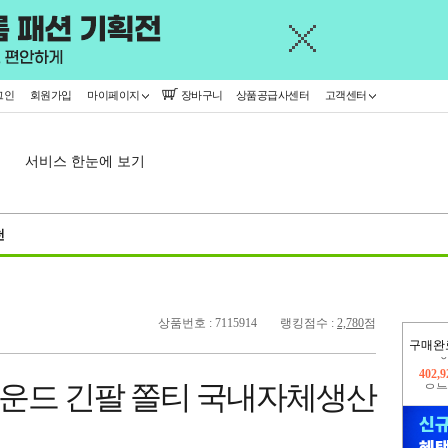
그인
회원가입
마이페이지
장바구니
상품공급사센터
고객센터
서비스 한눈에 보기
천
상품번호 : 7115914
랭킹점수 :
2,780
점
구매완
오늘
255,
라운드 긴팔 쫄티 국내자체생산
402,