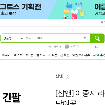
로
상품명
10
1
4
5
6
7
8
9
키링
선풍기
말랑이
키캡
텀블러
가방
양말
양산
1
1
5
2
2
2
파우치
인기검색어
1
3
모자
2
최저가
베스트
MD관
땡처리
기획전
판촉관
이벤트&제휴
꾹AI:
추
샵앤
[샵앤] 이중지 
남여공