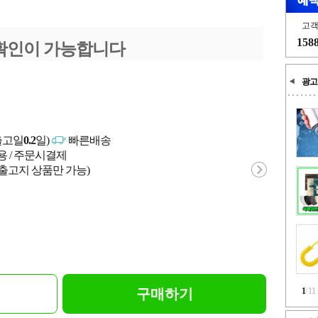
고
158
확인이 가능합니다
광고
출고일
0.2
일)
빠른배송
용 / 주문시결제
 출고지 상품만 가능)
구매하기
1
/
11