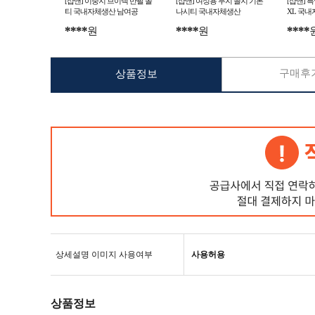
[샵앤] 이중지 브이넥 반팔 쫄
[샵앤] 여성용 무지 골지 기본
[샵앤] 
티 국내자체생산 남여공
나시티 국내자체생산
XL 국
****
****
****
원
원
구매후기
상품정보
상세설명 이미지 사용여부
사용허용
상품정보