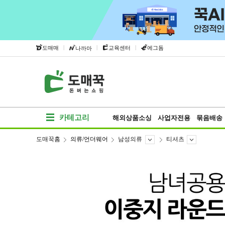
|
|
|
도매매
교육센터
에그돔
나까마
카테고리
해외상품소싱
사업자전용
묶음배송
도매꾹홈
의류/언더웨어
남성의류
티셔츠