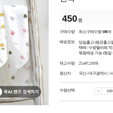
450
원
구매수량
최소구매수량
100
개
배송정보
당일출고
(평균출고
택배 / 수량별비례 적
묶음배송 가능 (동일
재고수량
25,447,218개
원산지
국산 / 대구광역시 / 
수량선택