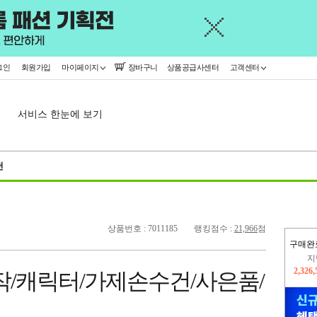
그인
회원가입
마이페이지
장바구니
상품공급사센터
고객센터
서비스 한눈에 보기
천
상품번호 : 7011185
랭킹점수 :
21,966
점
구매완
이
2,228
작/캐릭터/가제손수건/사은품/
지
2,326