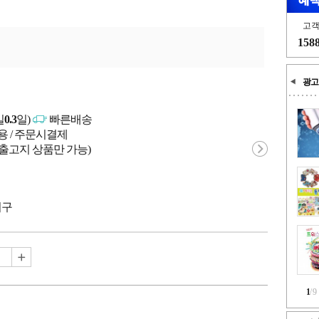
고
158
광고
일
0.3
일)
빠른배송
용 / 주문시결제
 출고지 상품만 가능)
서구
1
/
9