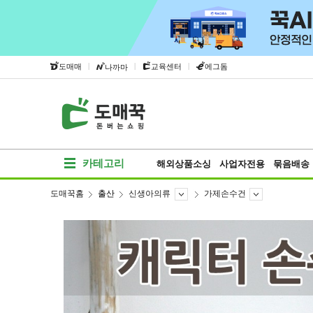
|
|
|
도매매
교육센터
에그돔
나까마
카테고리
해외상품소싱
사업자전용
묶음배송
도매꾹홈
출산
신생아의류
가제손수건
베스트