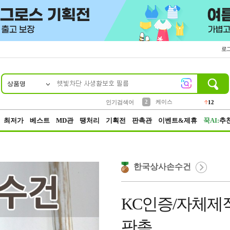
로
상품명
10
1
4
5
6
7
8
9
파우치
등산
벨트
실리콘
양말
모자
양산
여성패션
152
395
555
12
1
1
5
3
2
케이스
인기검색어
12
3
생수
454
최저가
베스트
MD관
땡처리
기획전
판촉관
이벤트&제휴
꾹AI:
추
한국상사손수건
KC인증/자체제
판촉