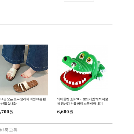
벼운 오픈 토우 슬리퍼 여성 여름 편
악어룰렛 (킹) 21Cm 보드게임 해적 복불
 샌들 실내화
복 장난감 선물 파티 소품 여행 내기
,700
6,600
원
원
반품교환