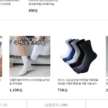
국산/자체제작/캐릭
35X35/아기손수건/면손수건/
손수건/판촉
염색용/체험/교재용/미술
450
원
피
도톰한 발바닥쿠션 스포츠양말 남자양
토삭스 고급 남성 발가락양말 무좀양말
가
말 쿠션양말
면양말 시원한 통풍 봄 여름 가을 남자
한
기능성 데일리 정장 양말
1,190
750
2
원
원
 (
5
)
상품문의 (
186
)