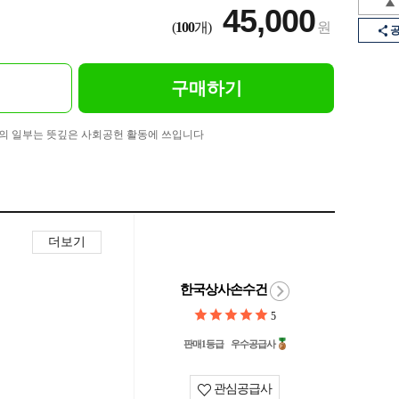
45,000
(
100
개)
원
구매하기
의 일부는 뜻깊은 사회공헌 활동에 쓰입니다
더보기
한국상사손수건
5
판매1등급
우수공급사
관심공급사