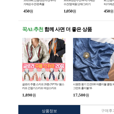
35X35/KC인증/면손수건/무지/
50X50/면손수건/무지/가제손
KC인증/
가제손수건/판촉물
수건/염색용/교재/그리기
터/가제
450
1,050
450
원
원
원
꾹AI:추천
함께 사면 더 좋은 상품
글로리 주름 스카프 20종 (70*70) / 봄스
시원한 풍기 인견100 여름이불 쿨링 
카프 간절기스카프 여성스카프
그먼트 홑이불 SS
1,890
17,500
원
원
구매후기
상품정보