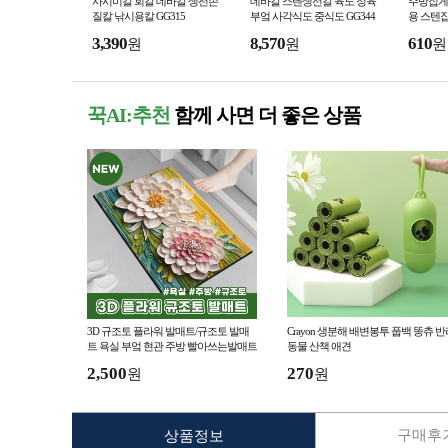
사시미칼 회칼 데바칼 생선손
데바칼 스텐생선갈 육도 정육
주방집게
질칼 낚시용칼 GG315
부엌 사각식도 중식도 GG344
용 스텐
3,390
8,570
610
원
원
원
꾹AI:추천
함께 사면 더 좋은 상품
3D 규조토 플라워 발매트/규조토 발매
Crayon 생분해 배변봉투 풉백 똥츄 반
트 욕실 부엌 현관 주방 빨아쓰는발매트
동물 산책 애견
2,500
270
원
원
구매후기
상품정보