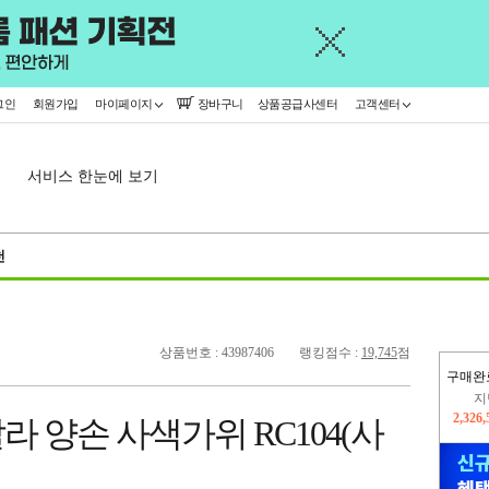
그인
회원가입
마이페이지
장바구니
상품공급사센터
고객센터
서비스 한눈에 보기
천
상품번호 : 43987406
랭킹점수 :
19,745
점
구매완
이
2,393
 양손 사색가위 RC104(사
지
2,326