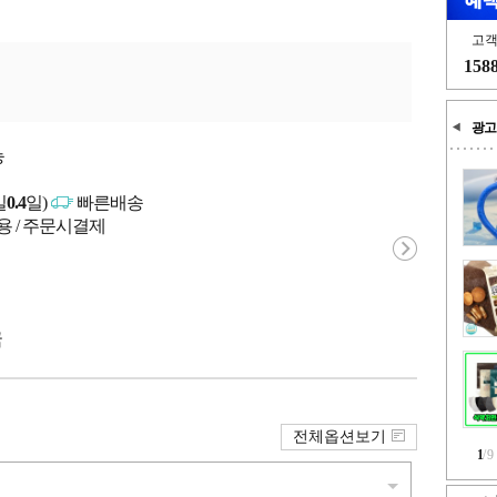
고
158
광고
능
일
0.4
일)
빠른배송
용 / 주문시결제
국
전체옵션보기
1
/
9