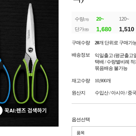
수량
20~
120~
(개)
1,680
1,510
단가
(원)
구매수량
20
개 단위로 구매가
배송정보
익일출고
(평균출고
택배 / 수량별비례 적
묶음배송 불가능
재고수량
10,900개
원산지
수입산 / 아시아 / 중
옵션선택
품목