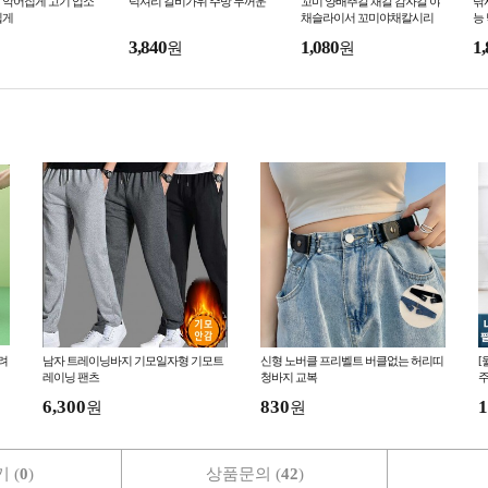
 악어집게 고기 업소
럭셔리 갈비가위 주방 두꺼운
꼬미 양배추칼 채칼 감자칼 야
낚
집게
채슬라이서 꼬미야채칼시리
능
즈
3,840
1,080
1,
원
원
려
남자 트레이닝바지 기모일자형 기모트
신형 노버클 프리벨트 버클없는 허리띠
[
레이닝 팬츠
청바지 교복
주
냉
6,300
830
1
원
원
 (
0
)
상품문의 (
42
)