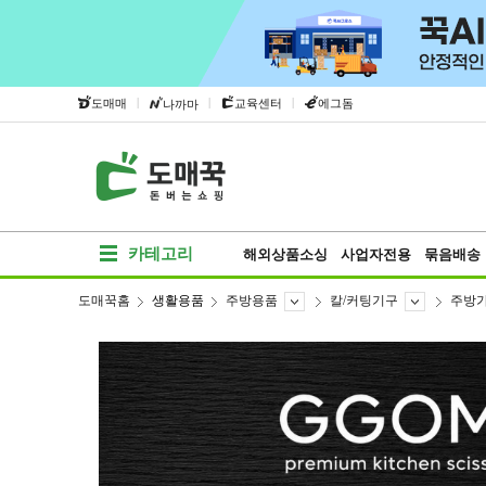
|
|
|
도매매
교육센터
에그돔
나까마
카테고리
해외상품소싱
사업자전용
묶음배송
도매꾹홈
생활용품
주방용품
칼/커팅기구
주방
베스트