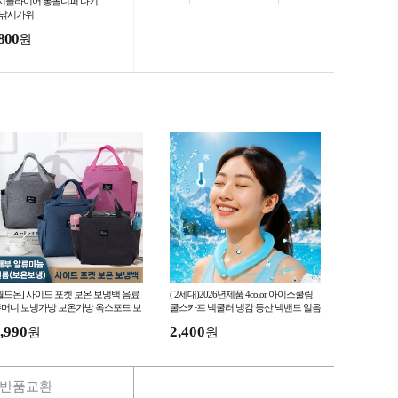
시플라이어 봉돌니퍼 다기
 낚시가위
800
원
월드온] 사이드 포켓 보온 보냉백 음료
( 2세대)2026년제품 4color 아이스쿨링
머니 보냉가방 보온가방 옥스포드 보
쿨스카프 넥쿨러 냉감 등산 넥밴드 얼음
백 가방 피크닉가방 소풍
목걸이 베이직 플러스 스마
,990
2,400
원
원
반품교환