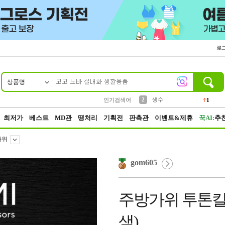
로
상품명
10
1
4
5
6
7
8
9
벨트
파우치
등산
실리콘
양말
여성패션
장갑
led
4
3
1
2
4
1
2
생수
인기검색어
1
3
케이스
1
최저가
베스트
MD관
땡처리
기획전
판촉관
이벤트&제휴
꾹AI:
추
가위
gom605
주방가위 투톤칼라
색)