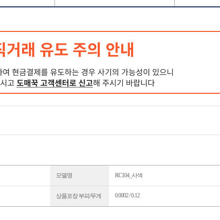
모델명
RC104_사색
0.0002 / 0.12
상품포장 부피/무게