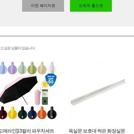
이전 페이지로
도매꾹 홈으로
고 싶은 상품이 있습니다
[도매라인]13컬러 파우치세트
욕실문 보호대 썩은 화장실문