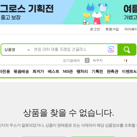
로그인
회원가입
마이페
상품명
10
1
4
5
6
7
8
9
키링
선풍기
말랑이
키캡
텀블러
가방
양말
양산
1
1
5
2
2
2
파우치
인기검색어
1
3
모자
2
자전용
묶음배송
최저가
베스트
MD관
땡처리
기획전
판촉관
이벤트&
상품을 찾을 수 없습니다.
이지의 주소가 잘못되었거나, 상품이 판매종료 또는 삭제되어 해당 상품정보를 조회할 