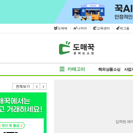
|
|
|
도매매
나까마
교육센터
에그돔
카테고리
해외상품소싱
사업
전체보기
입력된 페