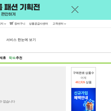
이지
장바구니
상품공급사센터
고객센터
서비스 한눈에 보기
제휴
꾹AI:
추천
구매완료 상품수
어제
402,926
상품
오늘(현재)
412,157
상품
수 없습니다