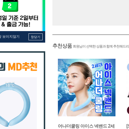
창 보이지않기
창닫기
추천상품
회원님이 선택한 상품과 함께 추천해드리
어나더쿨링 아이스 넥밴드 2세