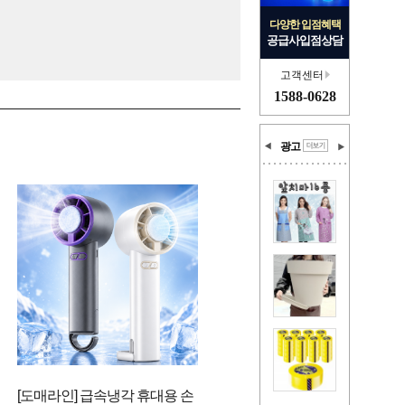
다양한 입점혜택
공급사입점상담
고객센터
1588-0628
광고
[도매라인] 급속냉각 휴대용 손