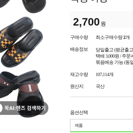
2,700
원
구매수량
최소구매수량
2
개
배송정보
당일출고
(평균출
택배 3,000원 / 주
묶음배송 가능 (동일
재고수량
107,114개
원산지
국산
옵션선택
제품