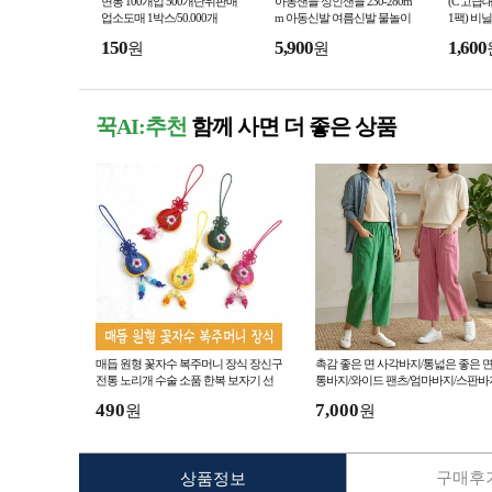
면봉 100개입 500개단위판매
아동샌들 성인샌들 230-280m
(C 고급
업소도매 1박스/50.000개
m 아동신발 여름신발 물놀이
1팩) 비
신발 가벼운샌들 EVA샌들
150
5,900
1,600
원
원
꾹AI:추천
함께 사면 더 좋은 상품
매듭 원형 꽃자수 복주머니 장식 장신구
촉감 좋은 면 사각바지/통넓은 좋은 면
전통 노리개 수술 소품 한복 보자기 선
통바지/와이드 팬츠/엄마바지/스판바
물 포장
에덴물산
490
7,000
원
원
구매후기
상품정보