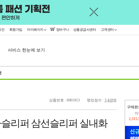
그인
회원가입
마이페이지
장바구니
상품공급사센터
고객센터
서비스 한눈에 보기
천
상품번호 : 6961913
랭킹점수 :
3,418
점
구매완
이
2,315
자슬리퍼 삼선슬리퍼 실내화
지
2,326