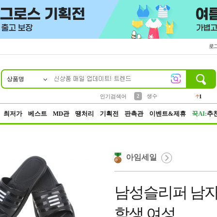
로
상품명
10
1
4
5
6
7
8
9
벨트
파우치
등산
실리콘
양말
여성패션
장갑
led
4
3
1
2
4
1
2
생수
인기검색어
1
3
케이스
1
최저가
베스트
MD관
땡처리
기획전
판촉관
이벤트&제휴
꾹AI:
추
아임세일
남성슬리퍼 남
학생 여성