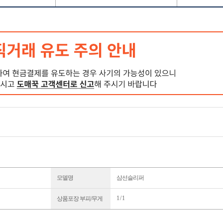
모델명
삼선슬리퍼
1 / 1
상품포장 부피/무게