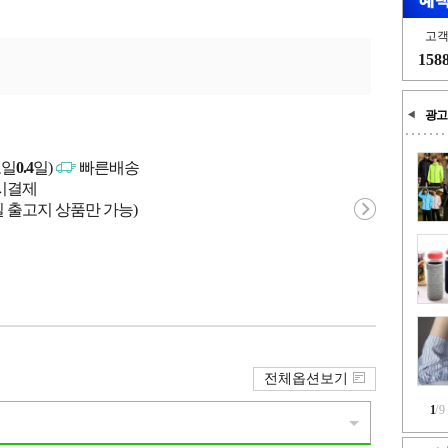
고
158
광고
고일
0.4
일)
빠른배송
문시결제
 출고지 상품만 가능)
전체옵션보기
1
/
9