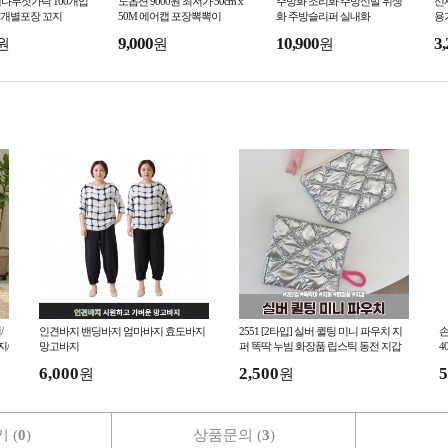
대나무젓가락 100개입
노옵션 9000원 최저가 50cm x
주방화 조리화 주방신발 위생
신
닐개별포장 꼬지
50M 에어캡 포장뽁뽁이
화 주방슬리퍼 실내화
용
이
9,000
10,900
3,
원
원
원
/
인견바지 밴딩바지 엄마바지 효도바지
2551 [2타입] 실버 퀼팅 미니 파우치 지
손
지/
망고바지
퍼 똑딱 누빔 화장품 립스틱 동전 지갑
4
6,000
2,500
5
원
원
 (
0
)
상품문의 (
3
)