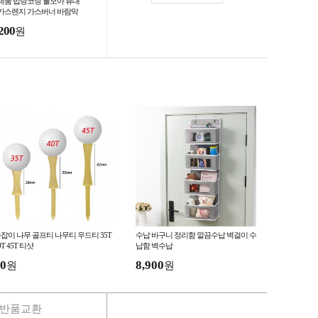
제품 법랑코팅 불모아 휴대
가스렌지 가스버너 바람막
200
원
잡이 나무 골프티 나무티 우드티 35T
수납 바구니 정리함 깔끔수납 벽걸이 수
0T 45T 티샷
납함 벽수납
0
8,900
원
원
반품교환