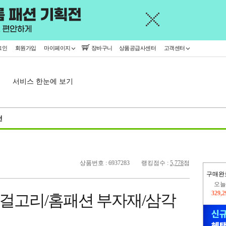
그인
회원가입
마이페이지
장바구니
상품공급사센터
고객센터
서비스 한눈에 보기
천
상품번호 : 6937283
랭킹점수 :
5,778
점
구매완
오늘
329,
2/걸고리/홈패션 부자재/삼각
402,