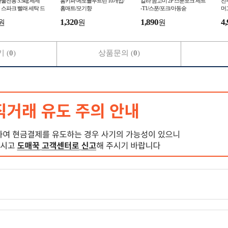
물전용 5.5kg 세제
홈키파 메토플루트린 10개입/
칼라 곰고미 2P 스푼포크 세트
진
스파크 빨래 세탁 드
홈매트/모기향
-T1/스푼/포크/아동숟
머
세제 일반세탁기세
컵
1,320
1,890
4,
원
원
원
제-TJ
다
 (
0
)
상품문의 (
0
)