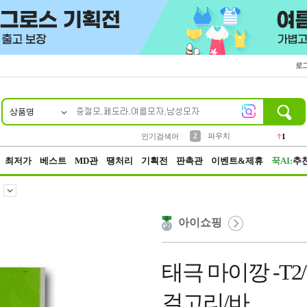
로
상품명
10
1
4
5
6
7
8
9
키링
선풍기
말랑이
키캡
텀블러
가방
양말
양산
1
1
5
2
2
2
파우치
인기검색어
1
3
모자
2
최저가
베스트
MD관
땡처리
기획전
판촉관
이벤트&제휴
꾹AI:
추
아이쇼핑
태극 마이깡 -T
걸고리/바