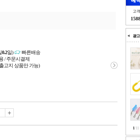
고
158
광고
일
0.2
일)
빠른배송
용 / 주문시결제
 출고지 상품만 가능)
1
/
11