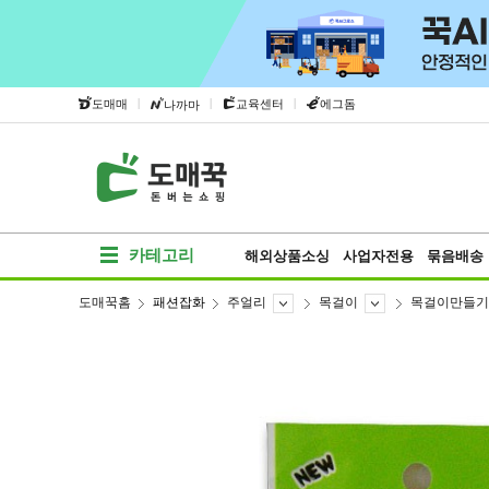
|
|
|
도매매
교육센터
에그돔
나까마
카테고리
해외상품소싱
사업자전용
묶음배송
도매꾹홈
패션잡화
주얼리
목걸이
목걸이만들기