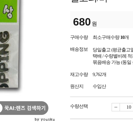
680
원
구매수량
최소구매수량
10
개
배송정보
당일출고
(평균출고
택배 / 수량별비례 적
묶음배송 가능 (동일
재고수량
9,762개
원산지
수입산
수량선택