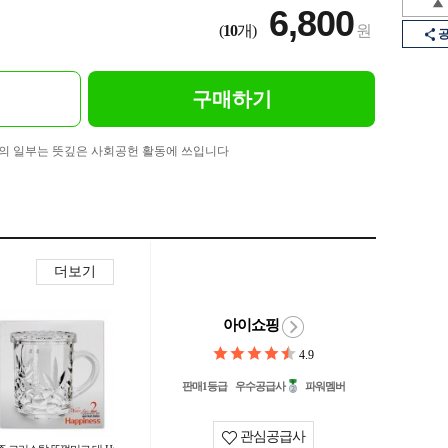
6,800
(
10
개)
원
구매하기
의 일부는 뜻깊은 사회공헌 활동에 쓰입니다
더보기
아이쇼핑
4.9
판매1등급
우수공급사
파워멤버
관심공급사