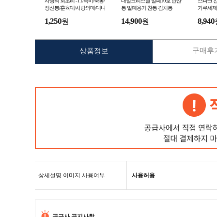
사랑의 회초리 -T1/죽비/죽봉/
대일크리스탈 밀폐10호 반찬
스파크 찬
정신봉/훈육대/사랑의매/대나
통 밀폐용기 찬통 김치통
가루세제 
무회초리/대나무살대/살대배
럼세탁기
1,250
14,900
8,940
원
원
송료인하
제 찬물세
구매후기
상품정보
상세설명 이미지 사용여부
사용허용
공급사 공지사항