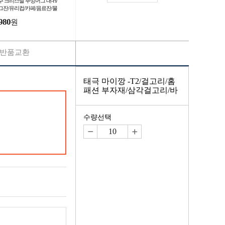
주 크리스탈 뚜껑머그 대-H/
그잔/유리컵/카페/음료잔/물
/커피잔/물잔/찻잔/머그컵/
980
원
용도컵/물컵
반품교환
태극 마이깡 -T2/걸고리/홈
패션 부자재/삼각걸고리/바
수량선택