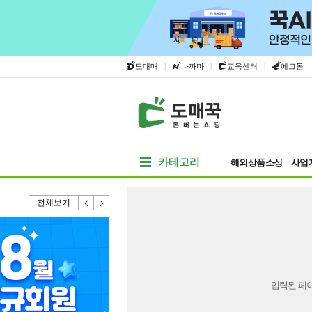
|
|
|
도매매
나까마
교육센터
에그돔
카테고리
해외상품소싱
사업
전체보기
입력된 페