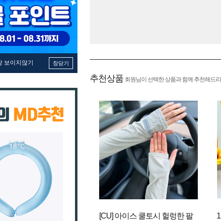
창 보이지않기
창닫기
추천상품
회원님이 선택한 상품과 함께 추천해드리
[CU] 아이스 쿨토시 헐렁한 팔