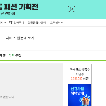
이지
장바구니
상품공급사센터
고객센터
서비스 한눈에 보기
제휴
꾹AI:
추천
구매완료 상품수
지난주
2,326,527
상품
이번주
2,406,842
상품
수 없습니다