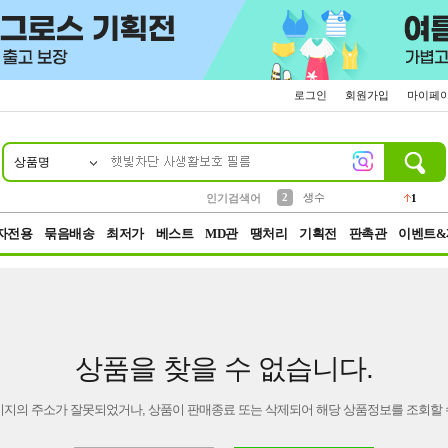
로그인
회원가입
마이페
상품명
10
1
4
5
6
7
8
9
벨트
파우치
등산
실리콘
양말
여성패션
장갑
led
4
3
1
2
4
1
2
생수
인기검색어
1
3
케이스
1
자전용
묶음배송
최저가
베스트
MD관
땡처리
기획전
판촉관
이벤트&
상품을 찾을 수 없습니다.
이지의 주소가 잘못되었거나, 상품이 판매종료 또는 삭제되어 해당 상품정보를 조회할 