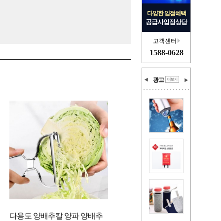
다양한 입점혜택
공급사입점상담
고객센터
1588-0628
광고
다용도 양배추칼 양파 양배추