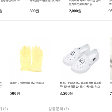
힐링 동전패드 120
사계절용 다용도 멀티스카프
맥세이프 가죽 카드지갑 강력
스
한자력 인쇄제작가능
보
300
2,000
9
원
원
원
이
쎄라손 마이핸미용장갑 소/중/대
통통마루 EVA 학교실내화 학생실내화
포
7.
국내생산 항균 실내화 아동 성인 학교
초등 유치원 어린이집
500
3,500
7
원
원
 (
0
)
상품문의 (
5
)