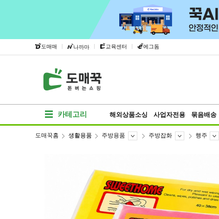
|
|
|
도매매
교육센터
에그돔
나까마
카테고리
해외상품소싱
사업자전용
묶음배송
도매꾹홈
생활용품
주방용품
주방잡화
행주