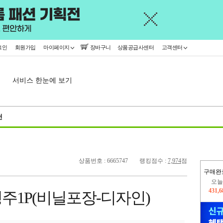
그인
회원가입
마이페이지
장바구니
상품공급사센터
고객센터
서비스 한눈에 보기
천
상품번호 : 6665747
랭킹점수 :
7,974
점
구매완
오늘
431,
주1P(비닐포장-디자인)
402,