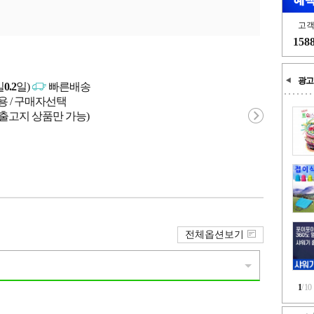
고
158
광고
일
0.2
일)
빠른배송
용 / 구매자선택
 출고지 상품만 가능)
전체옵션보기
1
/
10