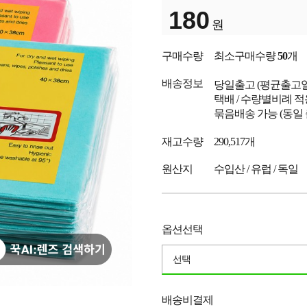
180
원
구매수량
최소구매수량
50
개
배송정보
당일출고
(평균출고
택배 / 수량별비례 적
묶음배송 가능 (동일
재고수량
290,517개
원산지
수입산 / 유럽 / 독일
옵션선택
선택
배송비결제