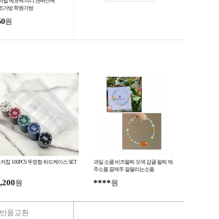
마일 에코백 미니 캔버스백
조가방 학원가방
50
원
커칩 100PCS 뚜껑형 하드케이스 SET
과일 소품 비즈팔찌 오색 감귤 팔찌 제
주소품 꿈제주 잘팔리는소품
,200
****
원
원
반품교환