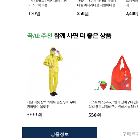
마리에 울트라 하이드레이팅
때밀이 때수건 때타월 이태리
프리미엄 
마스크팩 16종
타월 이태리타올 때밀이타올
매
170
250
2,400
원
원
꾹AI:추천
함께 사면 더 좋은 상품
배달 비옷 상하의세트 등산 낚시 우비
이스트렉스(estrex) / 딸기 장바구니 접
완벽방수 옐로우
식 다용도 시장바구니 인쇄가능 58 x 3
5cm
****
550
원
원
구매후기
상품정보