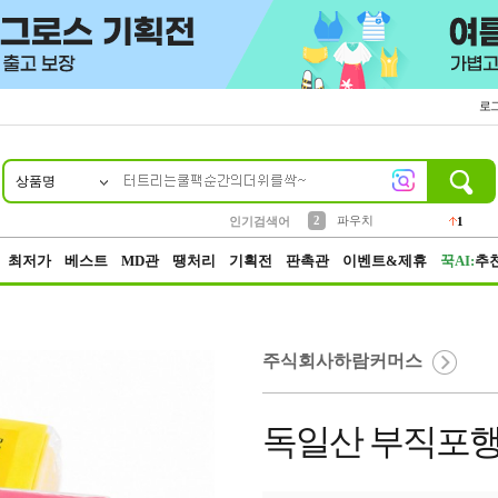
로
상품명
10
1
4
5
6
7
8
9
키링
선풍기
말랑이
키캡
텀블러
가방
양말
양산
1
1
5
2
2
2
파우치
인기검색어
1
3
모자
2
최저가
베스트
MD관
땡처리
기획전
판촉관
이벤트&제휴
꾹AI:
추
주식회사하람커머스
독일산 부직포행