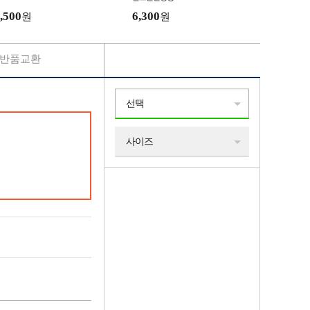
,500
6,300
원
원
반품교환
선택
사이즈