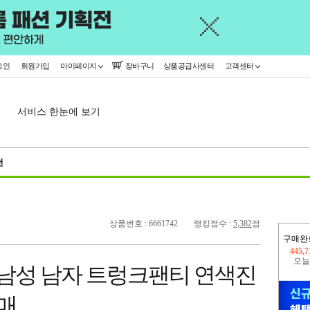
그인
회원가입
마이페이지
장바구니
상품공급사센터
고객센터
서비스 한눈에 보기
천
상품번호 : 6661742
랭킹점수 :
5,382
점
구매완
오늘
165,
 남성 남자 트렁크팬티 연색진
445,
판매