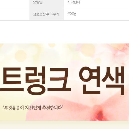
모델명
사각팬티
f / 200g
상품포장 부피/무게