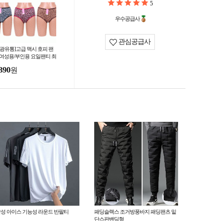
5
우수공급사
관심공급사
부광유통]고급 맥시 호피 팬
 여성용/부인용 요일팬티 최
가판매
390
원
성 아이스 기능성 라운드 반팔티
패딩슬랙스 조거방풍바지 패딩팬츠 밑
단스판밴딩형