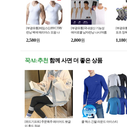
[부광유통]제임스딘/BYC/TRY
[부광유통]국내생산 기능성
[부광유통
런닝 백색 메리야스 모음 나
에어로쿨 남자런닝 나시/여름
포츠 장
시/반팔런닝 최저가판매
런닝/시원한쿨나시 최저가판
최저가판
2,580
2,800
1,180
원
원
매
꾹AI:추천
함께 사면 더 좋은 상품
[위드기프트] 주문폭주 레이어드 뽀글
쿨 맥스 긴팔 라운드 아이스티
이 후드 점퍼