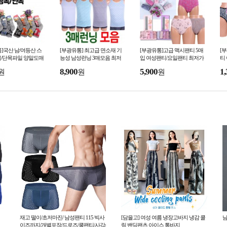
]국산 남/여등산 스
[부광유통] 최고급 면소재 기
[부광유통]고급 맥시팬티 5매
[
목/단목파일 양말도매
능성 남성런닝 3매모음 최저
입 여성팬티/요일팬티 최저가
티
매
가판매
판매
저
8,900
5,900
1,
원
원
원
재고 떨이/초저마진/ 남성팬티 115 빅사
[담을고] 여성 여름 냉장고바지 냉감 쿨
남
이즈까지/개별포장/드로즈/쿨팬티/사각/
링 밴딩팬츠 아이스 통바지