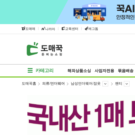
|
|
|
도매매
교육센터
에그돔
나까마
카테고리
해외상품소싱
사업자전용
묶음배송
도매꾹홈
의류/언더웨어
남성언더웨어/잠옷
팬티
베스트