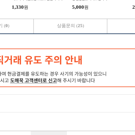
매쉬/아이스
1,330
5,000
2
원
원
 (
0
)
상품문의 (
25
)