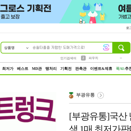
로
상품명
10
1
4
5
6
7
8
9
키링
미니
말랑이
선풍기
가방
양말
짱구
텀블러
23
2
1
1
7
3
2
파우치
인기검색어
3
모자
최저가
베스트
MD관
땡처리
기획전
판촉관
이벤트&제휴
꾹AI:
추
부광유통
[부광유통]국산
색 1매 최저가