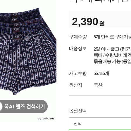
2,390
원
구매수량
5
개 단위로 구매가
배송정보
2일 이내 출고
(평
택배 / 수량별비례 
묶음배송 가능 (동일
재고수량
66,416개
원산지
국산
옵션선택
선택