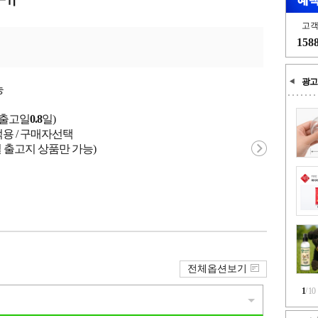
고
158
광고
능
균출고일
0.8
일)
적용 / 구매자선택
 출고지 상품만 가능)
전체옵션보기
1
/
10