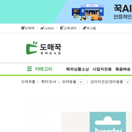
|
|
|
도매매
교육센터
에그돔
나까마
카테고리
해외상품소싱
사업자전용
묶음배송
도매꾹홈
취미/도서
반려동물
강아지건강/관리용품