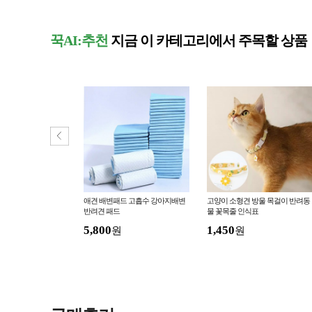
꾹AI:추천
지금 이 카테고리에서 주목할 상품
아지옷 애견의류 강아
애견 배변패드 고흡수 강아지배변
고양이 소형견 방울 목걸이 반려동
티셔츠 강아지옷세일 메
반려견 패드
물 꽃목줄 인식표
5,800
1,450
원
원