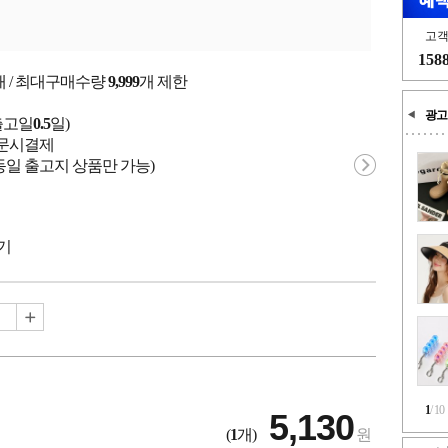
고
158
개 / 최대구매수량
9,999
개 제한
광고
출고일
0.5
일)
 주문시결제
동일 출고지 상품만 가능)
기
1
/
10
5,130
(
1
개)
원