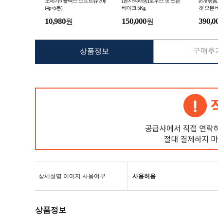
오메가3 플렉스 소프트츄 20p
[본사직배송]로투스 캣 오븐
[8개묶음
(4p×5봉)
베이크 5Kg
캣 오븐 
10,980
150,000
390,0
원
원
구매후기
상품정보
상세설명 이미지 사용여부
사용허용
상품정보