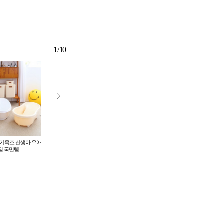
1
/
10
아기욕조 신생아 유아
[패드공작소] 프리미엄 애견 배변
캣독 라운드 방수 강아지계단 2단
짐 국민템
패드/균일가
6,500
22,100
원
원