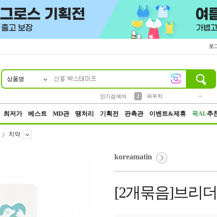
로
상품명
10
1
4
5
6
7
8
9
키링
미니
말랑이
선풍기
가방
양말
짱구
텀블러
23
2
1
1
7
3
2
파우치
인기검색어
3
모자
최저가
베스트
MD관
땡처리
기획전
판촉관
이벤트&제휴
꾹AI:
추
치약
koreamatin
[2개묶음]브리