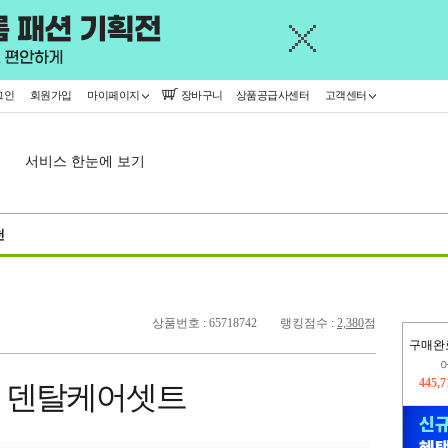
그인
회원가입
마이페이지
장바구니
상품공급사센터
고객센터
서비스 한눈에 보기
천
상품번호 : 65718742
랭킹점수 :
2,380
점
구매완
445,
오늘
337,
더 덴탈케어셋트