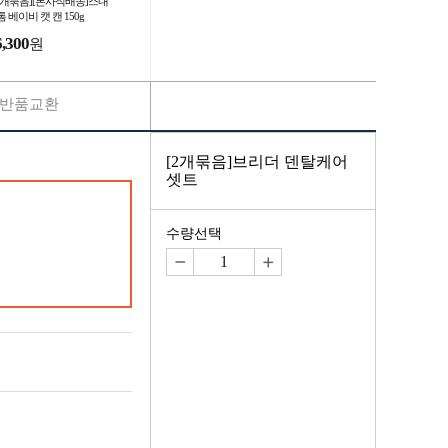
15개묶음][본사직배송]스내
 베이비 캣 캔 150g
6,300
원
반품교환
[2개묶음]브리더 덴탈케어
셋트
수량선택