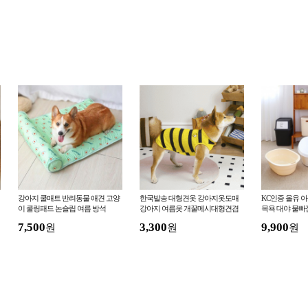
강아지 쿨매트 반려동물 애견 고양
한국발송 대형견옷 강아지옷도매
KC인증 올유 
이 쿨링패드 논슬립 여름 방석
강아지 여름옷 개꿀메시대형견겸
목욕 대야 물빠
용티
7,500
3,300
9,900
원
원
원