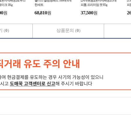
][본사직배송]로투스
웰니스 슬림형패드 100매 6개
[24개묶음][본사직배송]스내
[
베이크 1Kg
한세트
피톰 프리미엄 캣 85g
피톰
00
68,810
37,500
2
원
원
원
 (
0
)
상품문의 (
0
)