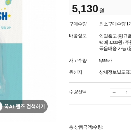
5,130
원
구매수량
최소구매수량
1
배송정보
익일출고
(평균
택배 3,000원 /
묶음배송 가능 (
재고수량
9,999개
원산지
상세정보별도표
수량선택
총 상품금액(수량)