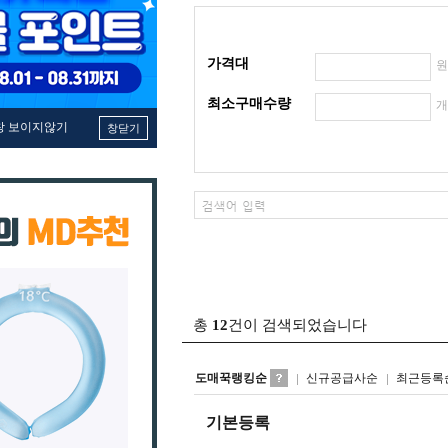
가격대
최소구매수량
창 보이지않기
창닫기
총
12
건이 검색되었습니다
도매꾹랭킹순
신규공급사순
최근등록
기본등록