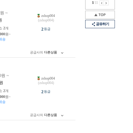
1
/
11
0원 ~
zshop004
원
(zshop004)
공유하기
소
2
개
2
등급
,000
원~
배송
공급사의
다른상품
0원 ~
zshop004
원
(zshop004)
소
2
개
2
등급
,000
원~
배송
공급사의
다른상품