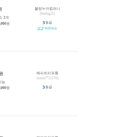
블랑누아컴퍼니
원
(bndog21)
소
2
개
3
등급
,000
원
빠른배송
해피트리유통
원
(sns@721276)
가능
3
등급
,000
원