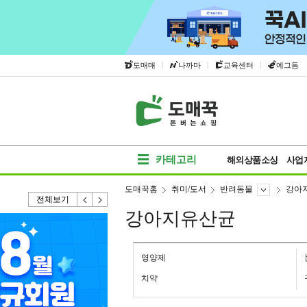
|
|
|
도매매
나까마
교육센터
에그돔
카테고리
해외상품소싱
사업
도매꾹홈
취미/도서
반려동물
강아
전체보기
강아지유산균
영양제
치약