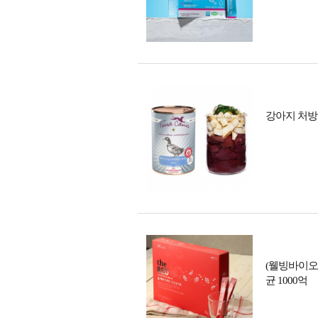
강아지 처방사
(웰빙바이오)
균 1000억