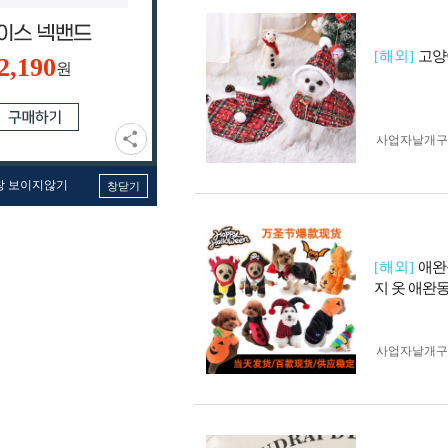
[해외]
고양
2,190
원
사업자 낱개
창 보이지않기
창닫기
[해외]
애완
지 옷 애완
사업자 낱개