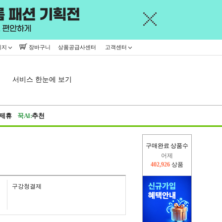
이지
장바구니
상품공급사센터
고객센터
서비스 한눈에 보기
제휴
꾹AI:
추천
구매완료 상품수
어제
402,926
상품
오늘(현재)
369,296
상품
구강청결제