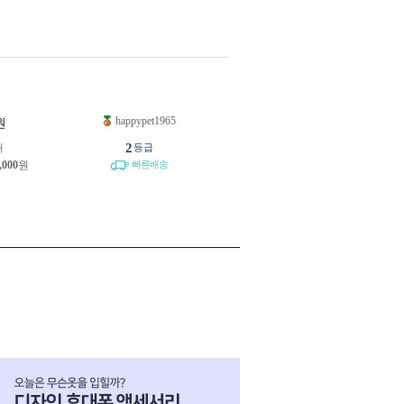
happypet1965
원
2
개
등급
,000
원
빠른배송