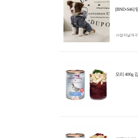
[BND-S4
사업자 낱개
오리 400g