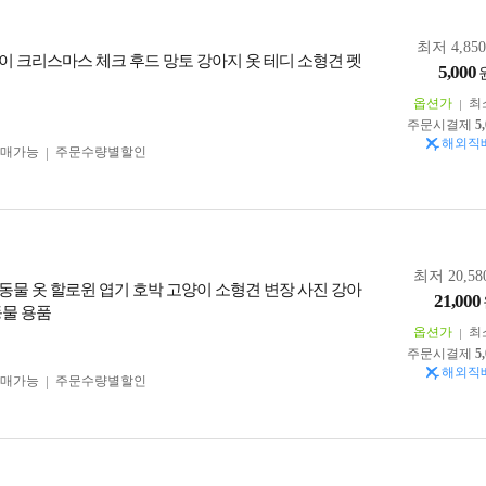
최저 4,85
이 크리스마스 체크 후드 망토 강아지 옷 테디 소형견 펫
5,000
옵션가
최
주문시결제
5
해외직
구매가능
주문수량별할인
최저 20,58
동물 옷 할로윈 엽기 호박 고양이 소형견 변장 사진 강아
21,000
동물 용품
옵션가
최
주문시결제
5
해외직
구매가능
주문수량별할인