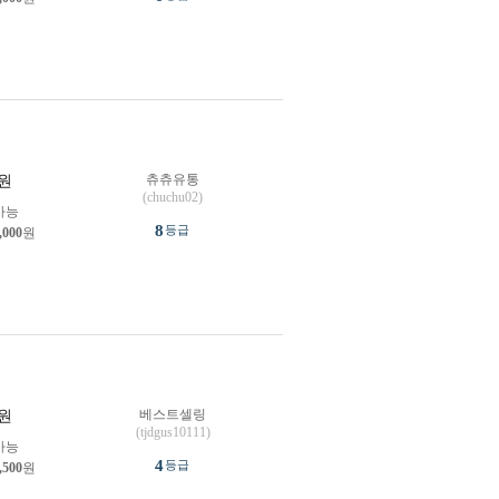
츄츄유통
원
(chuchu02)
가능
8
등급
,000
원
베스트셀링
원
(tjdgus10111)
가능
4
등급
,500
원