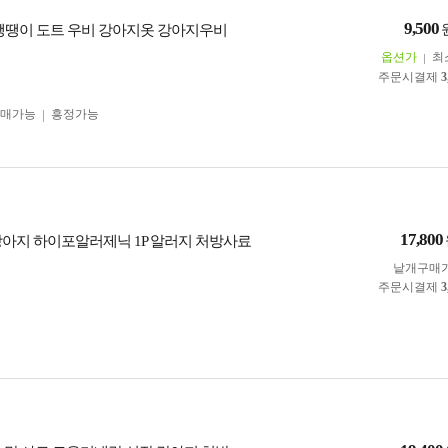
9,500
6] 땡땡이 도트 우비 강아지옷 강아지우비
옵션가
최
주문시결제
3
구매가능
흥정가능
17,800
 강아지 하이포알러제닉 1P 알러지 처방사료
낱개구매
주문시결제
3