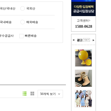
다양한 입점혜택
국산/국내산
국외산
공급사입점상담
고객센터
국내배송
해외배송
1588-0628
우수공급사
빠른배송
광고
50개씩 보기