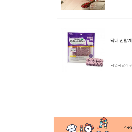
닥터 덴탈케어
사업자 낱개