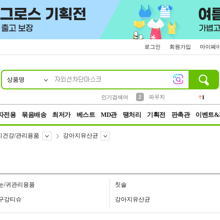
로그인
회원가입
마이페
상품명
10
1
4
5
6
7
8
9
키링
선풍기
말랑이
키캡
텀블러
가방
양말
양산
1
1
5
2
2
2
파우치
인기검색어
1
3
모자
2
자전용
묶음배송
최저가
베스트
MD관
땡처리
기획전
판촉관
이벤트&
지건강/관리용품
강아지유산균
눈/귀관리용품
칫솔
구강티슈
강아지유산균