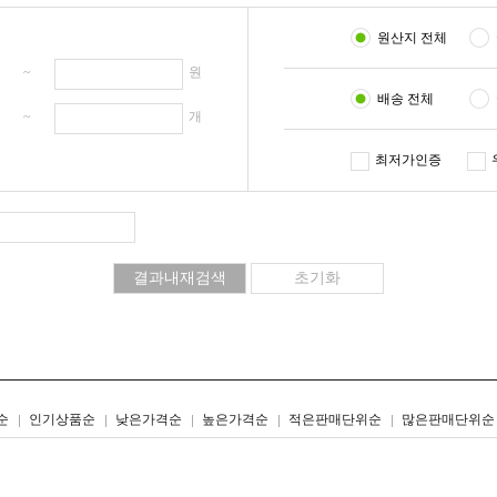
원산지 전체
원 ~
원
배송 전체
개 ~
개
최저가인증
리스트형
갤러리형
순
인기상품순
낮은가격순
높은가격순
적은판매단위순
많은판매단위순