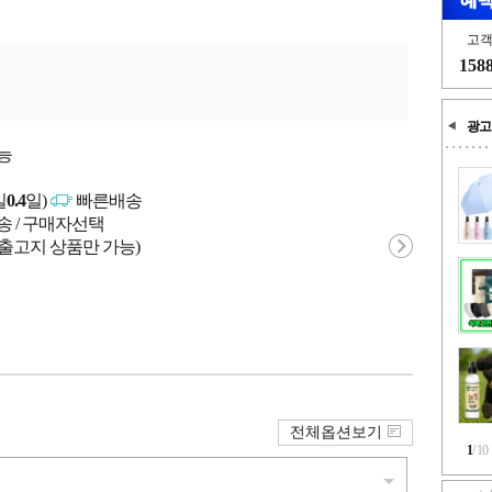
고
158
광고
능
일
0.4
일)
빠른배송
송 / 구매자선택
 출고지 상품만 가능)
전체옵션보기
1
/
10