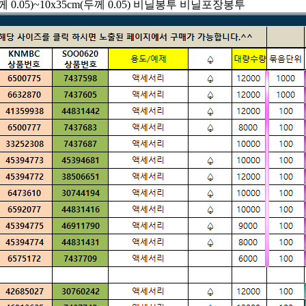
께 0.05)~10x35cm(두께 0.05) 비닐봉투 비닐포장봉투