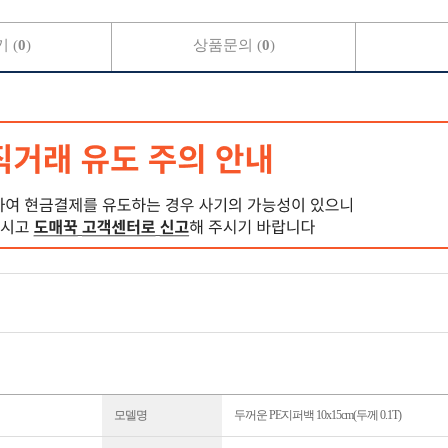
 (
0
)
상품문의 (
0
)
모델명
두꺼운 PE지퍼백 10x15cm(두께 0.1T)