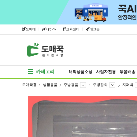
|
|
|
도매매
교육센터
에그돔
나까마
카테고리
해외상품소싱
사업자전용
묶음배송
도매꾹홈
생활용품
주방용품
주방잡화
지퍼백