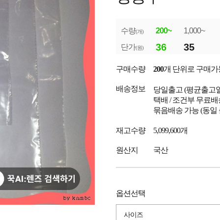
수량
200~
1,000~
(개)
36
35
단가
(원)
구매수량
200
개 단위로 구매가
배송정보
당일출고
(평균출고
택배 / 조건부 무료배
묶음배송 가능 (동일
재고수량
5,099,600개
원산지
국산
옵션선택
사이즈