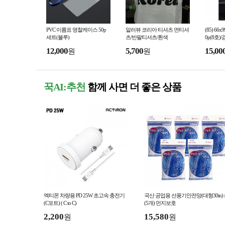
PVC 이름표 명찰케이스 50p
알러뷰 코리아 티셔츠 면티셔
(85) 6
세트(블루)
츠/반팔티셔츠/흰색
0p(8호)
12,000
5,700
15,00
원
원
꾹AI:추천
함께 사면 더 좋은 상품
엑티몬 차량용 PD 25W 초고속 충전기
국산 공업용 선풍기안전망(대형30in) 
(C포트) ( C to C)
(5개) 먼지보호
2,200
15,580
원
원