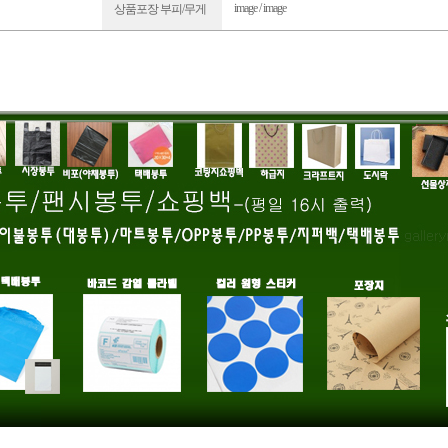
image / image
상품포장 부피/무게