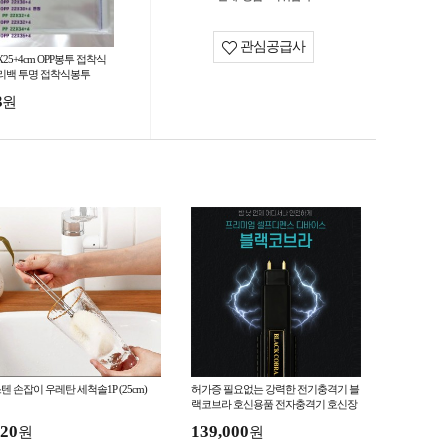
관심공급사
X25+4cm OPP봉투 접착식
리백 투명 접착식봉투
3
원
텐 손잡이 우레탄 세척솔1P (25cm)
허가증 필요없는 강력한 전기충격기 블
랙코브라 호신용품 전자충격기 호신장
비 경호용품 경호장비
20
139,000
원
원