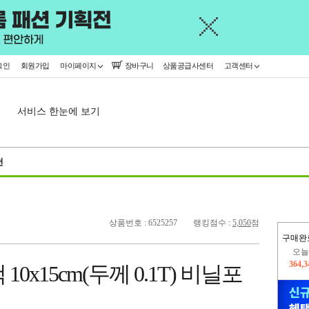
그인
회원가입
마이페이지
장바구니
상품공급사센터
고객센터
서비스 한눈에 보기
천
상품번호 : 6525257
랭킹점수 :
5,050
점
구매완
445,
0x15cm(두께 0.1T) 비닐포
오늘
364,