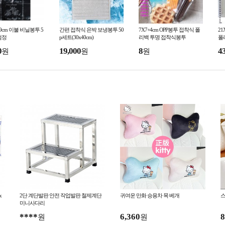
6x99cm 이불 비닐봉투 5
간편 접착식 은박 보냉봉투 50
7X7+4cm OPP봉투 접착식 폴
21
/검정
p세트(30x40cm)
리백 투명 접착식봉투
폴
0
19,000
8
4
원
원
원
x
2단 계단발판 안전 작업발판 철제계단
귀여운 만화 승용차 목 베개
스
미니사다리
****
6,360
8
원
원