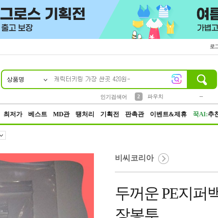
로
상품명
10
1
2
5
6
7
8
9
키링
파우치
말랑이
선풍기
가방
양말
짱구
텀블러
2
1
1
7
3
3
모자
인기검색어
4
미니
23
최저가
베스트
MD관
땡처리
기획전
판촉관
이벤트&제휴
꾹AI:
추
비씨코리아
두꺼운 PE지퍼백 1
장봉투