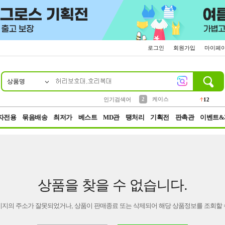
로그인
회원가입
마이페
상품명
10
1
4
5
6
7
8
9
파우치
등산
벨트
실리콘
양말
모자
양산
여성패션
152
395
555
12
1
1
5
3
2
케이스
인기검색어
12
3
생수
454
자전용
묶음배송
최저가
베스트
MD관
땡처리
기획전
판촉관
이벤트&
상품을 찾을 수 없습니다.
이지의 주소가 잘못되었거나, 상품이 판매종료 또는 삭제되어 해당 상품정보를 조회할 