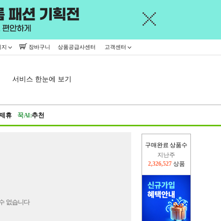
이지
장바구니
상품공급사센터
고객센터
서비스 한눈에 보기
제휴
꾹AI:
추천
구매완료 상품수
지난주
2,326,527
상품
이번주
2,232,114
상품
수 없습니다