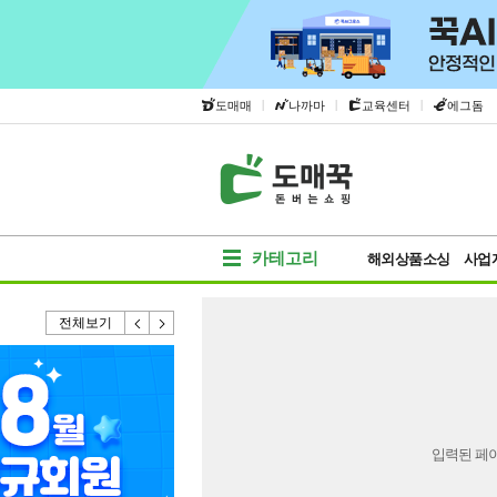
|
|
|
도매매
나까마
교육센터
에그돔
카테고리
해외상품소싱
사업
전체보기
입력된 페