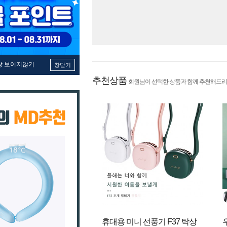
창 보이지않기
창닫기
추천상품
회원님이 선택한 상품과 함께 추천해드리
휴대용 미니 선풍기 F37 탁상