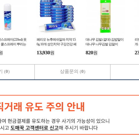
스프레이(220ml) 옷
페리오 뉴후레쉬알파 치약 15
대나무 김발 (겉대) 김밥말이
리빙
 쿨스프레이 뿌리는
0g 10개 성인치약 구강건강 페
대나무 나무김발 김말이
개
아이스쿨 급속냉각
리오치약
리
13,930
820
2
원
원
원
각
 (
0
)
상품문의 (
0
)