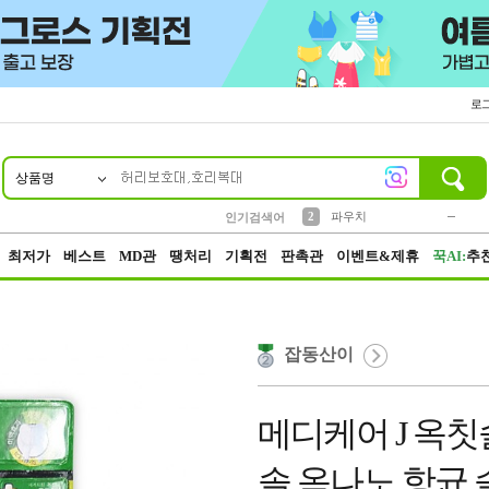
로
상품명
10
1
2
5
6
7
8
9
키링
파우치
말랑이
선풍기
가방
양말
짱구
텀블러
2
1
1
7
3
3
모자
인기검색어
4
미니
23
최저가
베스트
MD관
땡처리
기획전
판촉관
이벤트&제휴
꾹AI:
추
잡동산이
메디케어 J 옥칫
솔 옥나노 항균