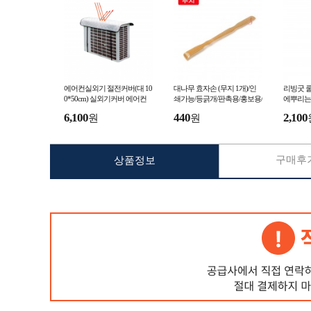
에어컨실외기 절전커버(대 10
대나무 효자손 (무지 1개)/인
리빙굿 쿨
0*50cm) 실외기커버 에어컨
쇄가능/등긁개/판촉용/홍보용/
에뿌리는
커버 실외기덮개
효도선물
에어컨 
6,100
440
2,100
원
원
구매후기
상품정보