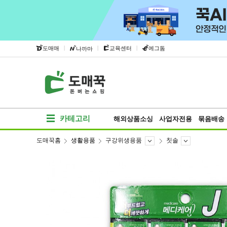
|
|
|
도매매
교육센터
에그돔
나까마
카테고리
해외상품소싱
사업자전용
묶음배송
도매꾹홈
생활용품
구강위생용품
칫솔