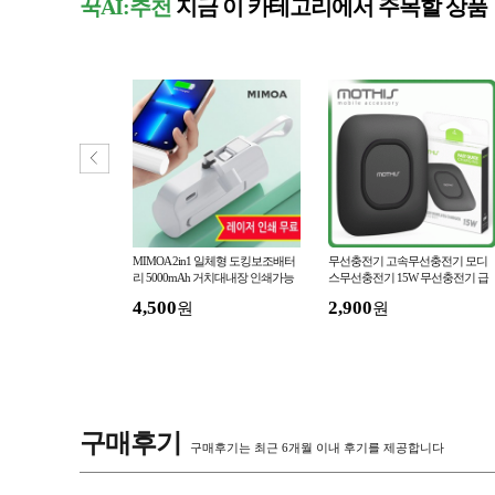
꾹AI:추천
지금 이 카테고리에서 주목할 상품
 강화유리 필름 아이폰
MIMOA 2in1 일체형 도킹보조배터
무선충전기 고속무선충전기 모디
4 미니 프로 맥스 se3 플립
리 5000mAh 거치대내장 인쇄가능
스무선충전기 15W 무선충전기 급
s24 플러스 울트라
행사 사은품
속무선충전기 무선충전기 무선충
4,500
2,900
원
원
전패드
구매후기
구매후기는 최근 6개월 이내 후기를 제공합니다