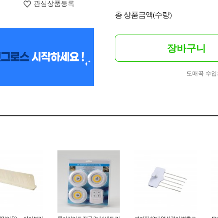
관심상품등록
총 상품금액(수량)
장바구니
도매꾹 수입