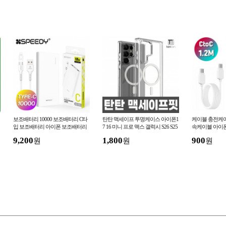
보조배터리 10000 보조배터리 C타
탄탄 맥세이프 투명케이스 아이폰1
케이블 충전케이
입 보조배터리 아이폰 보조배터리
7 16 미니 프로 맥스 갤럭시 S26 S25
속케이블 아이폰
스피디
엣지 폴드 플립 A37 A27 M17 A57
C 케이블 1.2m
9,200
1,800
900
원
원
원