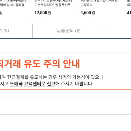
막이 50cm 아이보리
롱거라이트 전구 3개 1세트 리
벽지핀 10개 열쇠걸이 벽후크
모
받이 싱크대물튀김
모컨포함 LED간접등 무선무
고정후크
외
튐방지
드등 벽에붙이는조명
캠
12,800
1,600
4
원
원
원
 (
0
)
상품문의 (
0
)