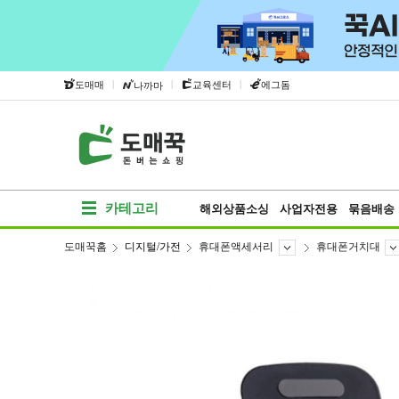
|
|
|
도매매
교육센터
에그돔
나까마
카테고리
해외상품소싱
사업자전용
묶음배송
도매꾹홈
디지털/가전
휴대폰액세서리
휴대폰거치대