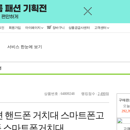
그인
회원가입
마이페이지
장바구니
상품공급사센터
고객센터
서비스 한눈에 보기
천
상품번호 : 64809248
랭킹점수 :
2,490
점
구매완
오늘
292,
편 핸드폰 거치대 스마트폰고
445,
품 스마트폰거치대
고