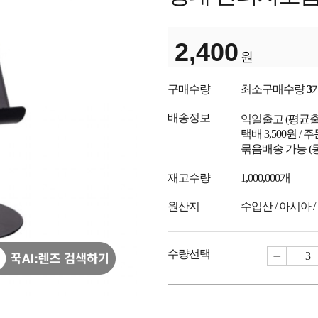
2,400
원
구매수량
최소구매수량
3
배송정보
익일출고
(평균
택배 3,500원 /
묶음배송 가능 (
재고수량
1,000,000개
원산지
수입산 / 아시아 /
수량선택