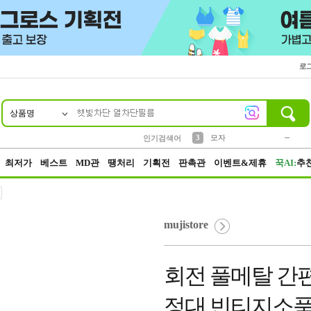
로
상품명
10
1
2
3
6
7
8
9
키링
파우치
모자
선풍기
가방
양말
짱구
텀블러
2
1
1
7
3
4
미니
인기검색어
23
5
말랑이
최저가
베스트
MD관
땡처리
기획전
판촉관
이벤트&제휴
꾹AI:
추
mujistore
회전 풀메탈 간
정대 빈티지소