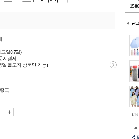
158
광고
개
출고일
0.7
일)
 주문시결제
동일 출고지 상품만 가능)
 중국
1
/
10