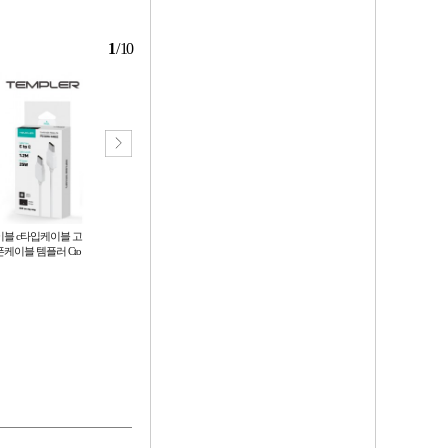
1
/
10
블 c타입케이블 고
개별 박스포장 고급형 타사대비 무
충전기 스피디충전기 1.2A충전기 C
케이블 템플러 Cto
게부터 다른 휴대용 각도조절 탁상
타입충전기 5핀충전기 저속충전기
용 태블릿 핸드폰 거치대
휴대폰충전기 핸드폰충전기
1,900
1,500
원
원