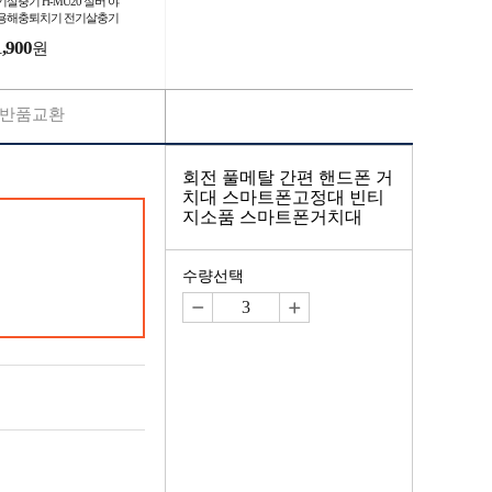
기살충기 H-MU20 실버 야
용해충퇴치기 전기살충기
핑벌레퇴치기
1,900
원
반품교환
회전 풀메탈 간편 핸드폰 거
치대 스마트폰고정대 빈티
지소품 스마트폰거치대
수량선택