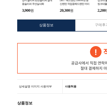
상어 슬리퍼 편한슬리퍼 실내
DH77 헤드랜턴 1000루멘 등
싱크대 물
용슬리퍼 쿠션실내화
산렌턴 작업용헤드랜턴 머리
씽크대물
랜턴
방지 물
3,900
20,300
2,200
원
원
구매후기
상품정보
상세설명 이미지 사용여부
사용허용
상품정보